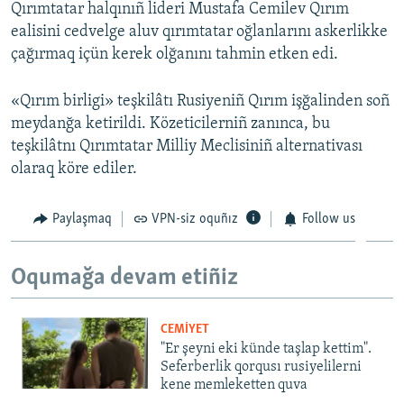
Qırımtatar halqınıñ lideri Mustafa Cemilev Qırım
ealisini cedvelge aluv qırımtatar oğlanlarını askerlikke
çağırmaq içün kerek olğanını tahmin etken edi.
«Qırım birligi» teşkilâtı Rusiyeniñ Qırım işğalinden soñ
meydanğa ketirildi. Közeticilerniñ zanınca, bu
teşkilâtnı Qırımtatar Milliy Meclisiniñ alternativası
olaraq köre ediler.
Paylaşmaq
VPN-siz oquñız
Follow us
Oqumağa devam etiñiz
CEMİYET
"Er şeyni eki künde taşlap kettim".
Seferberlik qorqusı rusiyelilerni
kene memleketten quva