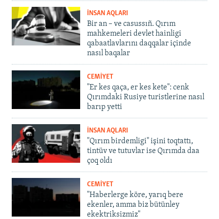
İNSAN AQLARI
Bir an – ve casussıñ. Qırım
mahkemeleri devlet hainligi
qabaatlavlarını daqqalar içinde
nasıl baqalar
CEMİYET
"Er kes qaça, er kes kete": cenk
Qırımdaki Rusiye turistlerine nasıl
barıp yetti
İNSAN AQLARI
"Qırım birdemligi" işini toqtattı,
tintüv ve tutuvlar ise Qırımda daa
çoq oldı
CEMİYET
"Haberlerge köre, yarıq bere
ekenler, amma biz bütünley
ekektriksizmiz"