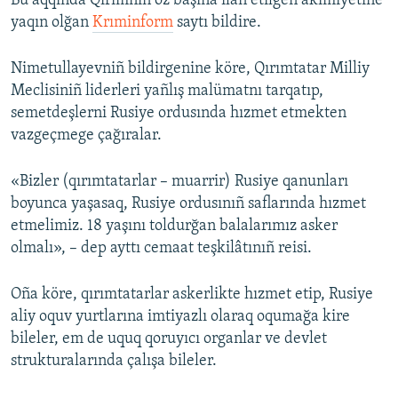
Bu aqqında Qırımnıñ öz başına ilân etilgen akimiyetine
yaqın olğan
Krıminform
saytı bildire.
Русский
Українською
Nimetullayevniñ bildirgenine köre, Qırımtatar Milliy
Meclisiniñ liderleri yañlış malümatnı tarqatıp,
QOŞULIÑIZ!
semetdeşlerni Rusiye ordusında hızmet etmekten
vazgeçmege çağıralar.
«Bizler (qırımtatarlar – muarrir) Rusiye qanunları
RFE/RS bütün saytları
boyunca yaşasaq, Rusiye ordusınıñ saflarında hızmet
etmelimiz. 18 yaşını toldurğan balalarımız asker
olmalı», – dep ayttı cemaat teşkilâtınıñ reisi.
Oña köre, qırımtatarlar askerlikte hızmet etip, Rusiye
aliy oquv yurtlarına imtiyazlı olaraq oqumağa kire
bileler, em de uquq qoruyıcı organlar ve devlet
strukturalarında çalışa bileler.