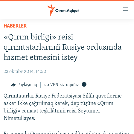
Link
açıqlığı
Esas
HABERLER
mündericege
HABERLER
«Qırım birligi» reisi
qaytmaq
SİYASET
Baş
qırımtatarlarnıñ Rusiye ordusında
İQTİSADİYAT
navigatsiyağa
hızmet etmesini istey
qaytmaq
CEMİYET
Qıdıruvğa
23 oktâbr 2014, 14:50
MEDENİYET
qaytmaq
Paylaşmaq
VPN-siz oquñız
İNSAN AQLARI
Qırımtatarlar Rusiye Federatsiyası Silâlı quvetlerine
VİDEO
askerlikke çağırılmaq kerek, dep tüşüne «Qırım
SÜRET
birligi» cemaat teşkilâtınıñ reisi Seytumer
BLOGLAR
Nimetullayev.
FİKİR