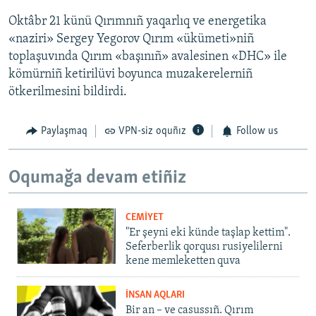
Oktâbr 21 künü Qırımnıñ yaqarlıq ve energetika
«naziri» Sergey Yegorov Qırım «ükümeti»niñ
toplaşuvında Qırım «başınıñ» avalesinen «DHC» ile
kömürniñ ketirilüvi boyunca muzakerelerniñ
ötkerilmesini bildirdi.
Paylaşmaq
VPN-siz oquñız
Follow us
Oqumağa devam etiñiz
CEMİYET
"Er şeyni eki künde taşlap kettim".
Seferberlik qorqusı rusiyelilerni
kene memleketten quva
İNSAN AQLARI
Bir an – ve casussıñ. Qırım