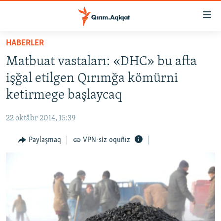
Link
açıqlığı
Esas
HABERLER
mündericege
HABERLER
Matbuat vastaları: «DHC» bu afta
qaytmaq
SİYASET
Baş
işğal etilgen Qırımğa kömürni
İQTİSADİYAT
navigatsiyağa
ketirmege başlaycaq
qaytmaq
CEMİYET
Qıdıruvğa
22 oktâbr 2014, 15:39
MEDENİYET
qaytmaq
Paylaşmaq
VPN-siz oquñız
İNSAN AQLARI
VİDEO
SÜRET
BLOGLAR
FİKİR