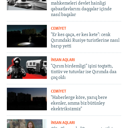
mahkemeleri devlet hainligi
qabaatlavlarını daqqalar içinde
nasıl baqalar
CEMİYET
"Er kes qaça, er kes kete": cenk
Qırımdaki Rusiye turistlerine nasıl
barıp yetti
İNSAN AQLARI
"Qırım birdemligi" işini toqtattı,
tintüv ve tutuvlar ise Qırımda daa
çoq oldı
CEMİYET
"Haberlerge köre, yarıq bere
ekenler, amma biz bütünley
ekektriksizmiz"
İNSAN AQLARI