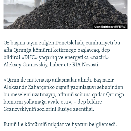
Русский
Українською
QOŞULIÑIZ!
Öz başına tayin etilgen Donetsk halq cumhuriyeti bu
afta Qırımğa kömürni ketirmege başlaycaq, dep
bildirdi «DHC» yaqarlıq ve energetika «naziri»
RFE/RS bütün saytları
Aleksey Granovskiy, haber ete RİA Novosti.
«Qırım ile mütenasip añlaşmalar alındı. Baş nazir
Aleksandr Zaharçenko qışnıñ yaqınlaşuvı sebebinden
bu meseleni uzatmayıp, aftanıñ soñuna qadar Qırımğa
kömürni yollamağa avale etti», – dep bildire
Granovskiyniñ sözlerini Rusiye agentligi.
Bunıñ ile kömürniñ miqdar ve fiyatını belgilemedi.