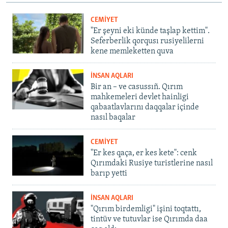
CEMİYET
"Er şeyni eki künde taşlap kettim".
Seferberlik qorqusı rusiyelilerni
kene memleketten quva
İNSAN AQLARI
Bir an – ve casussıñ. Qırım
mahkemeleri devlet hainligi
qabaatlavlarını daqqalar içinde
nasıl baqalar
CEMİYET
"Er kes qaça, er kes kete": cenk
Qırımdaki Rusiye turistlerine nasıl
barıp yetti
İNSAN AQLARI
"Qırım birdemligi" işini toqtattı,
tintüv ve tutuvlar ise Qırımda daa