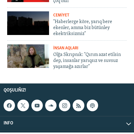
çoq oldı
CEMİYET
"Haberlerge köre, yarıq bere
ekenler, amma biz bütünley
ekektriksizmiz"
İNSAN AQLARI
Olğa Skrıpnık: "Qırım azat etilsin
dep, insanlar yarıqsız ve suvsuz
yaşamağa azırlar"
QOŞULIÑIZ!
INFO