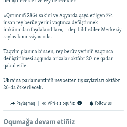
deñiştirecekler ve rey berecekler.
«Qırımnıñ 2864 sakini ve Aqyarda qayd etilgen 774
insan rey berüv yerini vaqtınca deñiştirmek
imkânından faydalandılar», – dep bildirdiler Merkeziy
saylav komissiyasında.
Taqvim planına binaen, rey berüv yeriniñ vaqtınca
deñiştirilmesi aqqında arizalar oktâbr 20-ne qadar
qabul etile.
Ukraina parlamentiniñ nevbetten tış saylavları oktâbr
26-da ötkerilecek.
Paylaşmaq
VPN-siz oquñız
Follow us
Oqumağa devam etiñiz