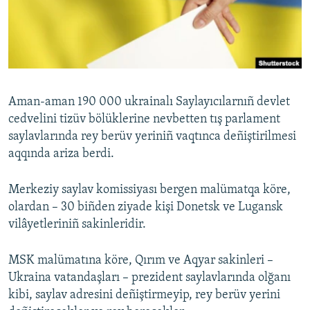
Русский
Українською
QOŞULIÑIZ!
Aman-aman 190 000 ukrainalı Saylayıcılarnıñ devlet
cedvelini tizüv bölüklerine nevbetten tış parlament
saylavlarında rey berüv yeriniñ vaqtınca deñiştirilmesi
RFE/RS bütün saytları
aqqında ariza berdi.
Merkeziy saylav komissiyası bergen malümatqa köre,
olardan – 30 biñden ziyade kişi Donetsk ve Lugansk
vilâyetleriniñ sakinleridir.
MSK malümatına köre, Qırım ve Aqyar sakinleri –
Ukraina vatandaşları – prezident saylavlarında olğanı
kibi, saylav adresini deñiştirmeyip, rey berüv yerini