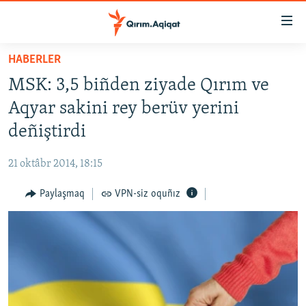
Link
açıqlığı
Esas
HABERLER
mündericege
HABERLER
MSK: 3,5 biñden ziyade Qırım ve
qaytmaq
SİYASET
Baş
Aqyar sakini rey berüv yerini
İQTİSADİYAT
navigatsiyağa
deñiştirdi
qaytmaq
CEMİYET
Qıdıruvğa
21 oktâbr 2014, 18:15
MEDENİYET
qaytmaq
Paylaşmaq
VPN-siz oquñız
İNSAN AQLARI
VİDEO
SÜRET
BLOGLAR
FİKİR