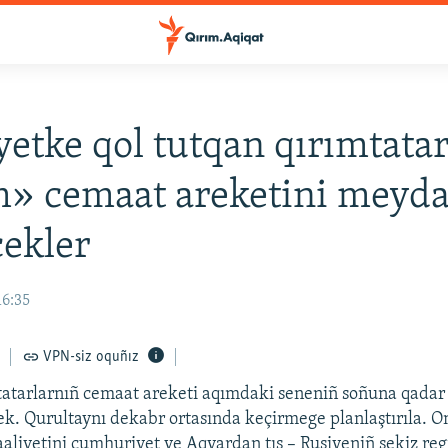
etke qol tutqan qırımtatar
m» cemaat areketini meyd
cekler
16:35
VPN-siz oquñız
tatarlarnıñ cemaat areketi aqımdaki seneniñ soñuna qadar
cek. Qurultaynı dekabr ortasında keçirmege planlaştırıla. 
aaliyetini cumhuriyet ve Aqyardan tış – Rusiyeniñ sekiz re