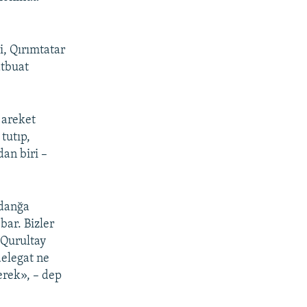
, Qırımtatar
atbuat
 areket
tutıp,
an biri –
ydanğa
bar. Bizler
 Qurultay
delegat ne
erek», – dep