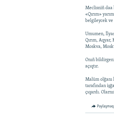
Meclisniñ daa 
«Qırım» yarıma
belgileycek ve 
Umumen, İlyaso
Qırım, Aqyar, 
Moskva, Moskv
Onıñ bildirgen
açıqtır.
Malüm olğanı k
tarafından işğ
çıqardı. Olarn
Paylaşmaq