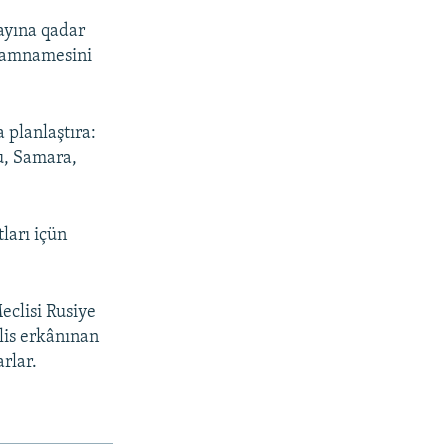
 ayına qadar
izamnamesini
planlaştıra:
u, Samara,
ları içün
eclisi Rusiye
lis erkânınan
rlar.