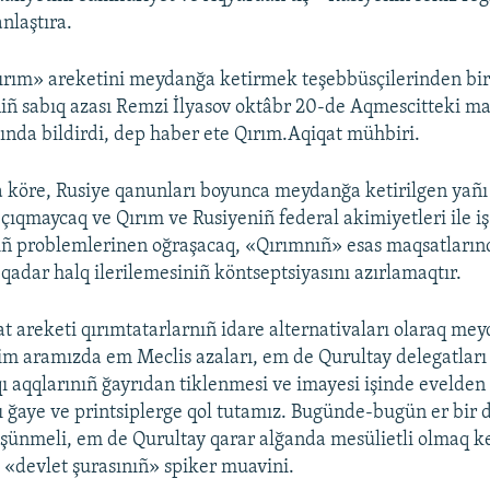
nlaştıra.
rım» areketini meydanğa ketirmek teşebbüsçilerinden biri
niñ sabıq azası Remzi İlyasov oktâbr 20-de Aqmescitteki m
ında bildirdi, dep haber ete Qırım.Aqiqat mühbiri.
 köre, Rusiye qanunları boyunca meydanğa ketirilgen yañı
çıqmaycaq ve Qırım ve Rusiyeniñ federal akimiyetleri ile iş 
ıñ problemlerinen oğraşacaq, «Qırımnıñ» esas maqsatlarınd
qadar halq ilerilemesiniñ köntseptsiyasını azırlamaqtır.
 areketi qırımtatarlarnıñ idare alternativaları olaraq me
zim aramızda em Meclis azaları, em de Qurultay delegatları 
qı aqqlarınıñ ğayrıdan tiklenmesi ve imayesi işinde evelden
ı ğaye ve printsiplerge qol tutamız. Bugünde-bugün er bir 
üşünmeli, em de Qurultay qarar alğanda mesülietli olmaq k
m «devlet şurasınıñ» spiker muavini.