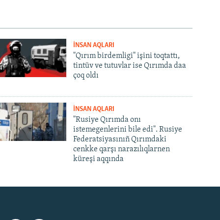
İNSAN AQLARI
"Qırım birdemligi" işini toqtattı,
tintüv ve tutuvlar ise Qırımda daa
çoq oldı
İNSAN AQLARI
"Rusiye Qırımda onı
istemegenlerini bile edi". Rusiye
Federatsiyasınıñ Qırımdaki
cenkke qarşı narazılıqlarnen
küreşi aqqında