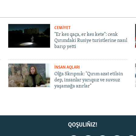
CEMİYET
"Er kes qaça, er kes kete": cenk
Qırımdaki Rusiye turistlerine nasıl
barıp yetti
İNSAN AQLARI
Olğa Skrıpnık: "Qırım azat etilsin
dep, insanlar yarıqsız ve suvsuz
yaşamağa azırlar"
QOŞULIÑIZ!