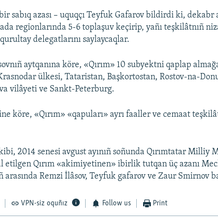
bir sabıq azası – uquqçı Teyfuk Gafarov bildirdi ki, dekabr
da regionlarında 5-6 toplaşuv keçirip, yañı teşkilâtnıñ n
qurultay delegatlarını saylaycaqlar.
vnıñ aytqanına köre, «Qırım» 10 subyektni qaplap almağa 
Krasnodar ülkesi, Tataristan, Başkortostan, Rostov-na-Don
a vilâyeti ve Sankt-Peterburg.
ine köre, «Qırım» «qapuları» ayrı faaller ve cemaat teşkilât
ibi, 2014 senesi avgust ayınıñ soñunda Qırımtatar Milliy M
al etilgen Qırım «akimiyetinen» ibirlik tutqan üç azanı Mec
ıñ arasında Remzi İlâsov, Teyfuk gafarov ve Zaur Smirnov ba
VPN-siz oquñız
Follow us
Print