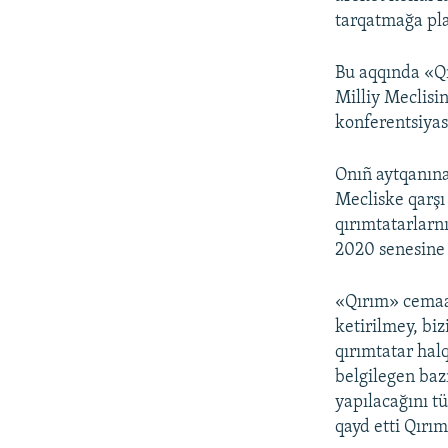
tarqatmağa pla
Bu aqqında «Qı
Milliy Meclisi
konferentsiyas
Onıñ aytqanına
Mecliske qarşı 
qırımtatarlarn
2020 senesine 
«Qırım» cemaat
ketirilmey, bi
qırımtatar hal
belgilegen baz
yapılacağını t
qayd etti Qırı