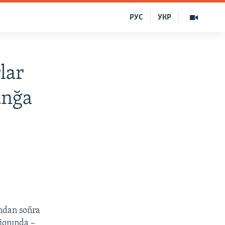
РУС
УКР
lar
anğa
Ondan soñra
gionında –