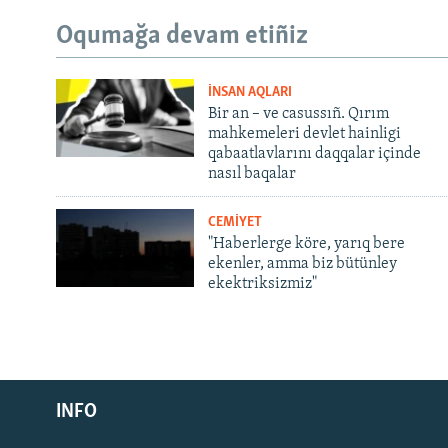
Oqumağa devam etiñiz
İNSAN AQLARI
Bir an – ve casussıñ. Qırım
mahkemeleri devlet hainligi
qabaatlavlarını daqqalar içinde
nasıl baqalar
CEMİYET
"Haberlerge köre, yarıq bere
ekenler, amma biz bütünley
ekektriksizmiz"
Русский
Українською
INFO