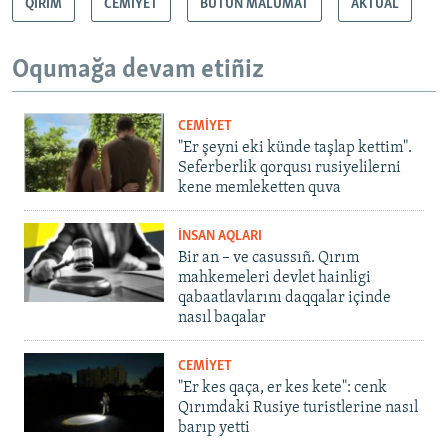
QIRIM
CEMİYET
BUTÜN MALÜMAT
AKTUAL
Oqumağa devam etiñiz
CEMİYET
"Er şeyni eki künde taşlap kettim".
Seferberlik qorqusı rusiyelilerni
kene memleketten quva
İNSAN AQLARI
Bir an – ve casussıñ. Qırım
mahkemeleri devlet hainligi
qabaatlavlarını daqqalar içinde
nasıl baqalar
CEMİYET
"Er kes qaça, er kes kete": cenk
Qırımdaki Rusiye turistlerine nasıl
barıp yetti