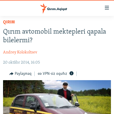
Link
açıqlığı
Esas
QIRIM
mündericege
HABERLER
Qırım avtomobil mektepleri qapala
qaytmaq
SİYASET
Baş
bilelermi?
İQTİSADİYAT
navigatsiyağa
qaytmaq
Andrey Kolokoltsev
CEMİYET
Qıdıruvğa
20 oktâbr 2014, 16:05
MEDENİYET
qaytmaq
İNSAN AQLARI
Paylaşmaq
VPN-siz oquñız
VİDEO
SÜRET
BLOGLAR
FİKİR