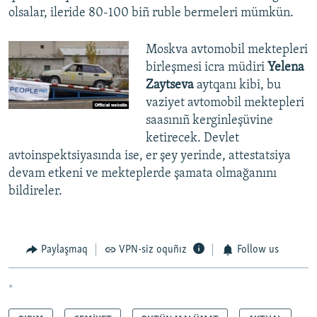
olsalar, ileride 80-100 biñ ruble bermeleri mümkün.
Moskva avtomobil mektepleri
birleşmesi icra müdiri
Yelena
Zaytseva
aytqanı kibi, bu
vaziyet avtomobil mektepleri
saasınıñ kerginleşüvine
ketirecek. Devlet
avtoinspektsiyasında ise, er şey yerinde, attestatsiya
devam etkeni ve mekteplerde şamata olmağanını
bildireler.
Paylaşmaq
VPN-siz oquñız
Follow us
*