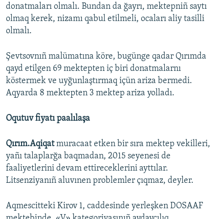
donatmaları olmalı. Bundan da ğayrı, mektepniñ saytı
olmaq kerek, nizamı qabul etilmeli, ocaları aliy tasilli
olmalı.
Şevtsovnıñ malümatına köre, bugünge qadar Qırımda
qayd etilgen 69 mektepten iç biri donatmalarnı
köstermek ve uyğunlaştırmaq içün ariza bermedi.
Aqyarda 8 mektepten 3 mektep ariza yolladı.
Oqutuv fiyatı paalılaşa
Qırım.Aqiqat
muracaat etken bir sıra mektep vekilleri,
yañı talaplarğa baqmadan, 2015 seyenesi de
faaliyetlerini devam ettireceklerini ayttılar.
Litsenziyanıñ aluvınen problemler çıqmaz, deyler.
Aqmescitteki Kirov 1, caddesinde yerleşken DOSAAF
mektebinde, «V» kategoriyasınıñ aydavcılıq