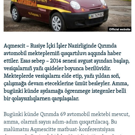
Русский
Українською
QOŞULIÑIZ!
Aqmescit – Rusiye İçki İşler Nazirliginde Qırımda
avtomobil mekteplerniñ qısqartıluvı aqqında haber
ettiler. Esas sebep – 2014 senesi avgust ayından başlap,
RFE/RS bütün saytları
vesiqalarnıñ yañı qaideler boyunca berilüvidir.
Mekteplerde vesiqalarnı elde etip, yañı yıldan soñ,
çalışmağa devam eteceklerine ümüt besleyler. Amma,
bugünki künde aydamağa ögrenmege istegenler belli
bir qolaysızlıqlarnen qarşılaşalar.
Bugünki künde Qırımda 69 avtomobil mektebi mevcut,
amma, olarnıñ sayısı adım-adım qısqartılacaq. Bu
malümatnı Aqmescitte matbuat-konferentsiyası