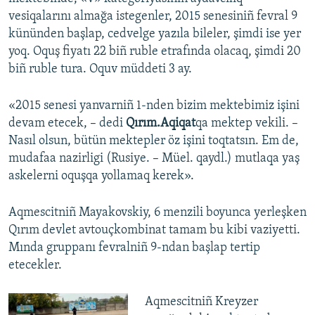
vesiqalarını almağa istegenler, 2015 senesiniñ fevral 9
kününden başlap, cedvelge yazıla bileler, şimdi ise yer
yoq. Oquş fiyatı 22 biñ ruble etrafında olacaq, şimdi 20
biñ ruble tura. Oquv müddeti 3 ay.
«2015 senesi yanvarniñ 1-nden bizim mektebimiz işini
devam etecek, – dedi
Qırım.Aqiqat
qa mektep vekili. –
Nasıl olsun, bütün mektepler öz işini toqtatsın. Em de,
mudafaa nazirligi (Rusiye. – Müel. qaydl.) mutlaqa yaş
askelerni oquşqa yollamaq kerek».
Aqmescitniñ Mayakovskiy, 6 menzili boyunca yerleşken
Qırım devlet avtouçkombinat tamam bu kibi vaziyetti.
Mında gruppanı fevralniñ 9-ndan başlap tertip
etecekler.
Aqmescitniñ Kreyzer