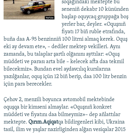
soqağındaki mektepte bu
seneniñ dekabr 10 kününden
başlap oquycaq gruppağa boş
yerler bar, deyler. «Oquşnıñ
fiyatı 17 biñ ruble etrafında,
buña daa A-95 benzinniñ 100 litrni almaq kerek. Oquş
eki ay devam ete», – dediler mektep vekilleri. Aynı
zamanda, bu talaplar şartlı olğanını ayttılar: «Oquş
müddeti ve parası arta bile – kelecek afta daa tekmil
bilecekmiz». Bundan evel aydavcılıq kurslarına
yazılğanlar, oquş içün 12 biñ berip, daa 100 litr benzin
içün para berecekler.
Çehov 2, menzili boyunca avtomobil mektebinde
oquşqa bir kimseni almaylar. «Oquşnıñ konkret
müddeti ve fiyatını daa bilmeymiz»– dep añlattılar
mektepte.
Qırım.Aqiqat
qa bildirgenleri kibi, Ukraina
tasil, ilim ve yaşlar nazirliginden alğan vesiqalar 2015