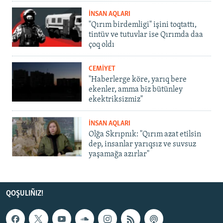
İNSAN AQLARI
"Qırım birdemligi" işini toqtattı,
tintüv ve tutuvlar ise Qırımda daa
çoq oldı
CEMİYET
"Haberlerge köre, yarıq bere
ekenler, amma biz bütünley
ekektriksizmiz"
İNSAN AQLARI
Olğa Skrıpnık: "Qırım azat etilsin
dep, insanlar yarıqsız ve suvsuz
yaşamağa azırlar"
QOŞULIÑIZ!