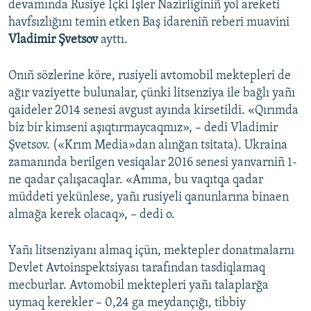
devamında Rusiye İçki İşler Nazirliginiñ yol areketi
havfsızlığını temin etken Baş idareniñ reberi muavini
Vladimir Şvetsov
ayttı.
Onıñ sözlerine köre, rusiyeli avtomobil mektepleri de
ağır vaziyette bulunalar, çünki litsenziya ile bağlı yañı
qaideler 2014 senesi avgust ayında kirsetildi. «Qırımda
biz bir kimseni aşıqtırmaycaqmız», – dedi Vladimir
Şvetsov. («Krım Media»dan alınğan tsitata). Ukraina
zamanında berilgen vesiqalar 2016 senesi yanvarniñ 1-
ne qadar çalışacaqlar. «Amma, bu vaqıtqa qadar
müddeti yekünlese, yañı rusiyeli qanunlarına binaen
almağa kerek olacaq», – dedi o.
Yañı litsenziyanı almaq içün, mektepler donatmalarnı
Devlet Avtoinspektsiyası tarafından tasdiqlamaq
mecburlar. Avtomobil mektepleri yañı talaplarğa
uymaq kerekler – 0,24 ga meydançığı, tibbiy