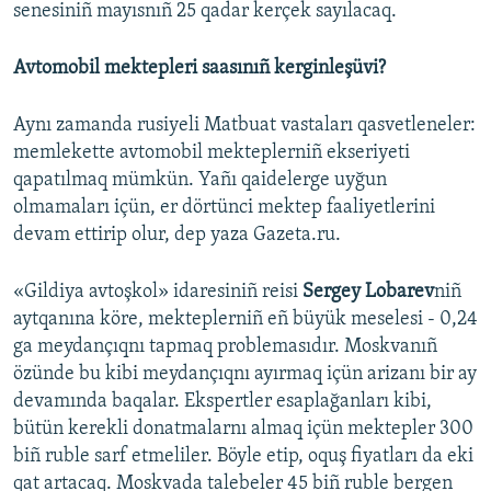
senesiniñ mayısnıñ 25 qadar kerçek sayılacaq.
Avtomobil mektepleri saasınıñ kerginleşüvi?
Aynı zamanda rusiyeli Matbuat vastaları qasvetleneler:
memlekette avtomobil mekteplerniñ ekseriyeti
qapatılmaq mümkün. Yañı qaidelerge uyğun
olmamaları içün, er dörtünci mektep faaliyetlerini
devam ettirip olur, dep yaza Gazeta.ru.
«Gildiya avtoşkol» idaresiniñ reisi
Sergey Lobarev
niñ
aytqanına köre, mekteplerniñ eñ büyük meselesi - 0,24
ga meydançıqnı tapmaq problemasıdır. Moskvanıñ
özünde bu kibi meydançıqnı ayırmaq içün arizanı bir ay
devamında baqalar. Ekspertler esaplağanları kibi,
bütün kerekli donatmalarnı almaq içün mektepler 300
biñ ruble sarf etmeliler. Böyle etip, oquş fiyatları da eki
qat artacaq. Moskvada talebeler 45 biñ ruble bergen