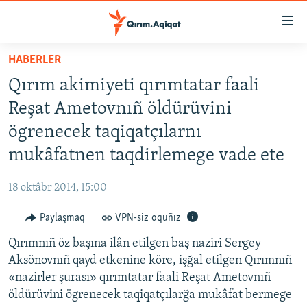
Link
açıqlığı
Esas
HABERLER
mündericege
HABERLER
Qırım akimiyeti qırımtatar faali
qaytmaq
SİYASET
Baş
Reşat Ametovnıñ öldürüvini
İQTİSADİYAT
navigatsiyağa
ögrenecek taqiqatçılarnı
qaytmaq
CEMİYET
mukâfatnen taqdirlemege vade ete
Qıdıruvğa
MEDENİYET
qaytmaq
18 oktâbr 2014, 15:00
İNSAN AQLARI
Paylaşmaq
VPN-siz oquñız
VİDEO
Qırımnıñ öz başına ilân etilgen baş naziri Sergey
SÜRET
Aksönovnıñ qayd etkenine köre, işğal etilgen Qırımnıñ
BLOGLAR
«nazirler şurası» qırımtatar faali Reşat Ametovnıñ
öldürüvini ögrenecek taqiqatçılarğa mukâfat bermege
FİKİR