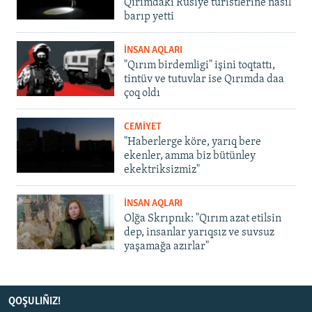
Qırımdaki Rusiye turistlerine nasıl
barıp yetti
İNSAN AQLARI
"Qırım birdemligi" işini toqtattı,
tintüv ve tutuvlar ise Qırımda daa
çoq oldı
CEMİYET
"Haberlerge köre, yarıq bere
ekenler, amma biz bütünley
ekektriksizmiz"
İNSAN AQLARI
Olğa Skrıpnık: "Qırım azat etilsin
dep, insanlar yarıqsız ve suvsuz
yaşamağa azırlar"
QOŞULIÑIZ!