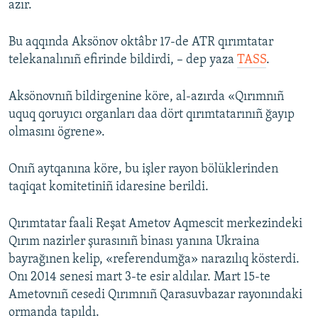
azır.
Русский
Bu aqqında Aksönov oktâbr 17-de ATR qırımtatar
Українською
telekanalınıñ efirinde bildirdi, – dep yaza
TASS
.
QOŞULIÑIZ!
Aksönovnıñ bildirgenine köre, al-azırda «Qırımnıñ
uquq qoruyıcı organları daa dört qırımtatarınıñ ğayıp
olmasını ögrene».
RFE/RS bütün saytları
Onıñ aytqanına köre, bu işler rayon bölüklerinden
taqiqat komitetiniñ idaresine berildi.
Qırımtatar faali Reşat Ametov Aqmescit merkezindeki
Qırım nazirler şurasınıñ binası yanına Ukraina
bayrağınen kelip, «referendumğa» narazılıq kösterdi.
Onı 2014 senesi mart 3-te esir aldılar. Mart 15-te
Ametovnıñ cesedi Qırımnıñ Qarasuvbazar rayonındaki
ormanda tapıldı.