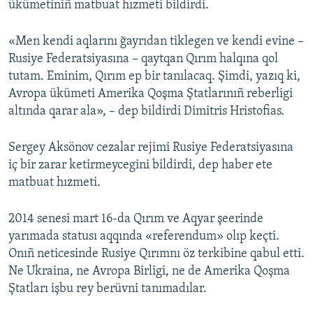
ükümetiniñ matbuat hızmeti bildirdi.
Русский
«Men kendi aqlarını ğayrıdan tiklegen ve kendi evine –
Українською
Rusiye Federatsiyasına – qaytqan Qırım halqına qol
tutam. Eminim, Qırım ep bir tanılacaq. Şimdi, yazıq ki,
QOŞULIÑIZ!
Avropa ükümeti Amerika Qoşma Ştatlarınıñ reberligi
altında qarar ala», – dep bildirdi Dimitris Hristofias.
Sergey Aksönov cezalar rejimi Rusiye Federatsiyasına
RFE/RS bütün saytları
iç bir zarar ketirmeycegini bildirdi, dep haber ete
matbuat hızmeti.
2014 senesi mart 16-da Qırım ve Aqyar şeerinde
yarımada statusı aqqında «referendum» olıp keçti.
Onıñ neticesinde Rusiye Qırımnı öz terkibine qabul etti.
Ne Ukraina, ne Avropa Birligi, ne de Amerika Qoşma
Ştatları işbu rey berüvni tanımadılar.