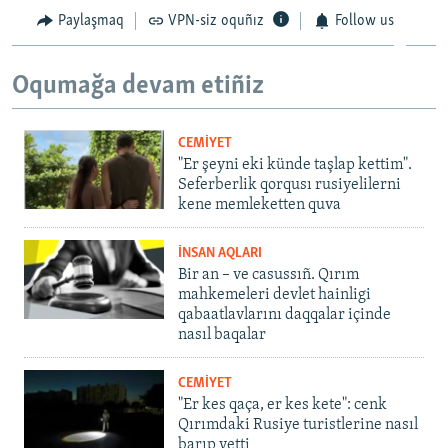
Paylaşmaq
VPN-siz oquñız
Follow us
Oqumağa devam etiñiz
CEMİYET
"Er şeyni eki künde taşlap kettim".
Seferberlik qorqusı rusiyelilerni
kene memleketten quva
İNSAN AQLARI
Bir an – ve casussıñ. Qırım
mahkemeleri devlet hainligi
qabaatlavlarını daqqalar içinde
nasıl baqalar
CEMİYET
"Er kes qaça, er kes kete": cenk
Qırımdaki Rusiye turistlerine nasıl
barıp yetti