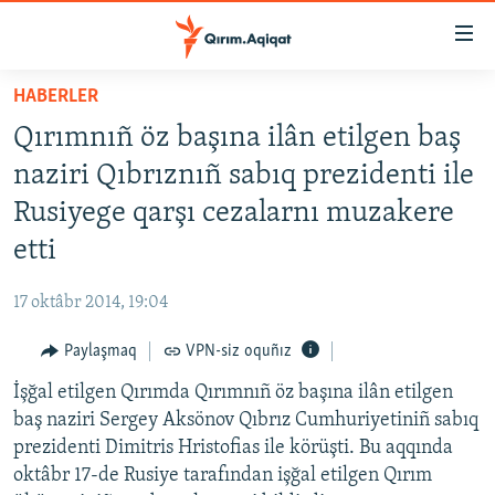
Link
açıqlığı
Esas
HABERLER
mündericege
HABERLER
Qırımnıñ öz başına ilân etilgen baş
qaytmaq
SİYASET
Baş
naziri Qıbrıznıñ sabıq prezidenti ile
İQTİSADİYAT
navigatsiyağa
Rusiyege qarşı cezalarnı muzakere
qaytmaq
CEMİYET
etti
Qıdıruvğa
MEDENİYET
qaytmaq
17 oktâbr 2014, 19:04
İNSAN AQLARI
Paylaşmaq
VPN-siz oquñız
VİDEO
İşğal etilgen Qırımda Qırımnıñ öz başına ilân etilgen
SÜRET
baş naziri Sergey Aksönov Qıbrız Cumhuriyetiniñ sabıq
BLOGLAR
prezidenti Dimitris Hristofias ile körüşti. Bu aqqında
oktâbr 17-de Rusiye tarafından işğal etilgen Qırım
FİKİR