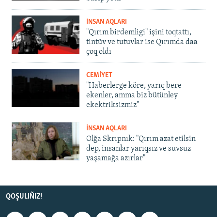
İNSAN AQLARI
"Qırım birdemligi" işini toqtattı,
tintüv ve tutuvlar ise Qırımda daa
çoq oldı
CEMİYET
"Haberlerge köre, yarıq bere
ekenler, amma biz bütünley
ekektriksizmiz"
İNSAN AQLARI
Olğa Skrıpnık: "Qırım azat etilsin
dep, insanlar yarıqsız ve suvsuz
yaşamağa azırlar"
QOŞULIÑIZ!