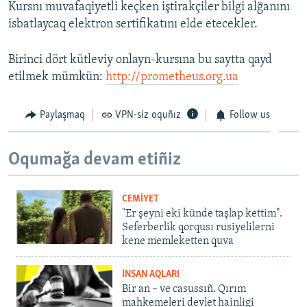
Kursnı muvafaqiyetli keçken iştirakçiler bilgi alğanını
isbatlaycaq elektron sertifikatını elde etecekler.
Birinci dört kütleviy onlayn-kursına bu saytta qayd
etilmek mümkün:
http://prometheus.org.ua
Paylaşmaq
VPN-siz oquñız
Follow us
Oqumağa devam etiñiz
CEMİYET
"Er şeyni eki künde taşlap kettim".
Seferberlik qorqusı rusiyelilerni
kene memleketten quva
İNSAN AQLARI
Bir an – ve casussıñ. Qırım
mahkemeleri devlet hainligi