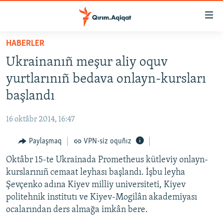
Link
açıqlığı
Esas
HABERLER
mündericege
HABERLER
Ukrainanıñ meşur aliy oquv
qaytmaq
SİYASET
Baş
yurtlarınıñ bedava onlayn-kursları
İQTİSADİYAT
navigatsiyağa
başlandı
qaytmaq
CEMİYET
Qıdıruvğa
16 oktâbr 2014, 16:47
MEDENİYET
qaytmaq
Paylaşmaq
VPN-siz oquñız
İNSAN AQLARI
Oktâbr 15-te Ukrainada Prometheus kütleviy onlayn-
VİDEO
kurslarınıñ cemaat leyhası başlandı. İşbu leyha
SÜRET
Şevçenko adına Kiyev milliy universiteti, Kiyev
BLOGLAR
politehnik institutı ve Kiyev-Mogilân akademiyası
ocalarından ders almağa imkân bere.
FİKİR