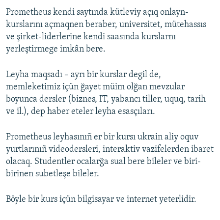
Prometheus kendi saytında kütleviy açıq onlayn-
Русский
kurslarını açmaqnen beraber, universitet, mütehassıs
Українською
ve şirket-liderlerine kendi saasında kurslarnı
yerleştirmege imkân bere.
QOŞULIÑIZ!
Leyha maqsadı – ayrı bir kurslar degil de,
memleketimiz içün ğayet müim olğan mevzular
boyunca dersler (biznes, IT, yabancı tiller, uquq, tarih
RFE/RS bütün saytları
ve il.), dep haber eteler leyha esasçıları.
Prometheus leyhasınıñ er bir kursı ukrain aliy oquv
yurtlarınıñ videodersleri, interaktiv vazifelerden ibaret
olacaq. Studentler ocalarğa sual bere bileler ve biri-
birinen subetleşe bileler.
Böyle bir kurs içün bilgisayar ve internet yeterlidir.