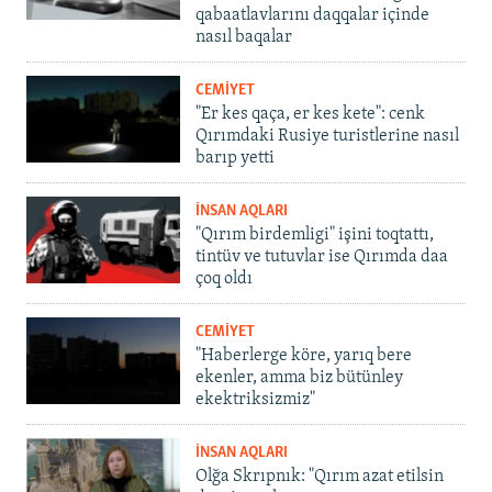
qabaatlavlarını daqqalar içinde
nasıl baqalar
CEMİYET
"Er kes qaça, er kes kete": cenk
Qırımdaki Rusiye turistlerine nasıl
barıp yetti
İNSAN AQLARI
"Qırım birdemligi" işini toqtattı,
tintüv ve tutuvlar ise Qırımda daa
çoq oldı
CEMİYET
"Haberlerge köre, yarıq bere
ekenler, amma biz bütünley
ekektriksizmiz"
İNSAN AQLARI
Olğa Skrıpnık: "Qırım azat etilsin