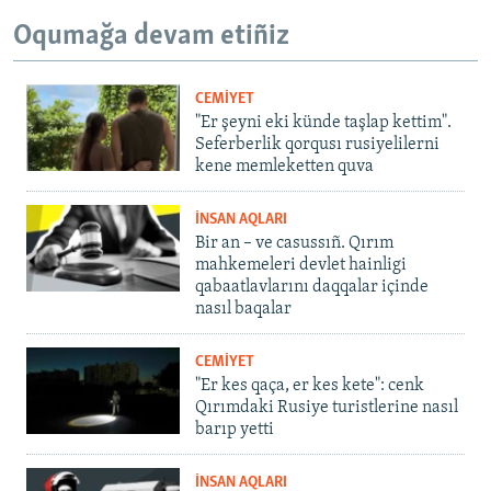
Oqumağa devam etiñiz
CEMİYET
"Er şeyni eki künde taşlap kettim".
Seferberlik qorqusı rusiyelilerni
kene memleketten quva
İNSAN AQLARI
Bir an – ve casussıñ. Qırım
mahkemeleri devlet hainligi
qabaatlavlarını daqqalar içinde
nasıl baqalar
CEMİYET
"Er kes qaça, er kes kete": cenk
Qırımdaki Rusiye turistlerine nasıl
barıp yetti
İNSAN AQLARI