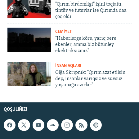
"Qırım birdemligi" işini toqtattı,
tintüv ve tutuvlar ise Qırımda daa
çoq oldı
CEMİYET
"Haberlerge köre, yarıq bere
ekenler, amma biz bütünley
ekektriksizmiz"
İNSAN AQLARI
Olğa Skrıpnık: "Qırım azat etilsin
dep, insanlar yarıqsız ve suvsuz
yaşamağa azırlar"
QOŞULIÑIZ!