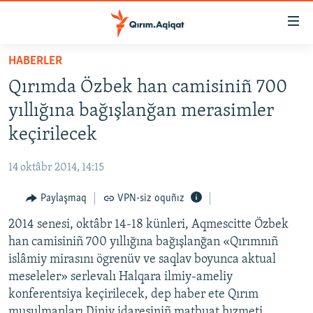
Link
açıqlığı
Esas
HABERLER
mündericege
HABERLER
Qırımda Özbek han camisiniñ 700
qaytmaq
SİYASET
Baş
yıllığına bağışlanğan merasimler
İQTİSADİYAT
navigatsiyağa
keçirilecek
qaytmaq
CEMİYET
Qıdıruvğa
14 oktâbr 2014, 14:15
MEDENİYET
qaytmaq
Paylaşmaq
VPN-siz oquñız
İNSAN AQLARI
2014 senesi, oktâbr 14-18 künleri, Aqmescitte Özbek
VİDEO
han camisiniñ 700 yıllığına bağışlanğan «Qırımnıñ
SÜRET
islâmiy mirasını ögrenüv ve saqlav boyunca aktual
BLOGLAR
meseleler» serlevalı Halqara ilmiy-ameliy
konferentsiya keçirilecek, dep haber ete Qırım
FİKİR
musulmanları Diniy idaresiniñ matbuat hızmeti.