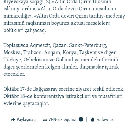
Kiyevskaya soqağı, 2) «Altın Orda Qırım Ulusınıñ
islâmiy tarihı», «Altın Orda deviri Qırım musulman
mimarcılığı», «Altın Orda deviri Qırım tarihiy-medeniy
mirasınıñ saqlanması boyunca aktual meseleler»
bölükleri çalışacaq.
Toplaşuvda Aqmescit, Qazan, Sankt-Peterburg,
Moskva, Trabzon, Anqara, Könya, Taşkent ve diger
Türkiye, Özbekistan ve Gollandiya memleketleriniñ
diger şeerlerinden kelgen alimler, dinşınaslar iştirak
etecekler.
Oktâbr 17-de Bağçasaray şeerine ziyaret teşkil etilecek.
Oktâbr 18-de konferentsiya iştirakçileri ve musafirleri
evlerine qaytacaqlar.
Paylaşmaq
VPN-siz oquñız
Follow us