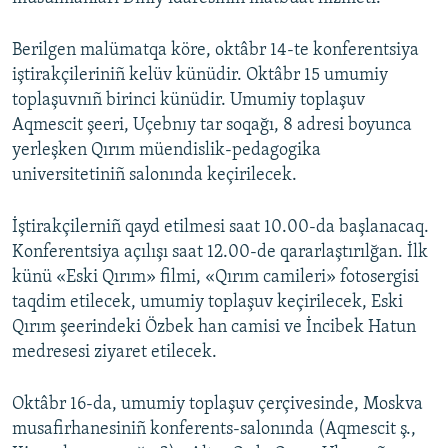
Русский
Berilgen malümatqa köre, oktâbr 14-te konferentsiya
Українською
iştirakçileriniñ kelüv künüdir. Oktâbr 15 umumiy
toplaşuvnıñ birinci künüdir. Umumiy toplaşuv
Aqmescit şeeri, Uçebnıy tar soqağı, 8 adresi boyunca
QOŞULIÑIZ!
yerleşken Qırım müendislik-pedagogika
universitetiniñ salonında keçirilecek.
RFE/RS bütün saytları
İştirakçilerniñ qayd etilmesi saat 10.00-da başlanacaq.
Konferentsiya açılışı saat 12.00-de qararlaştırılğan. İlk
künü «Eski Qırım» filmi, «Qırım camileri» fotosergisi
taqdim etilecek, umumiy toplaşuv keçirilecek, Eski
Qırım şeerindeki Özbek han camisi ve İncibek Hatun
medresesi ziyaret etilecek.
Oktâbr 16-da, umumiy toplaşuv çerçivesinde, Moskva
musafirhanesiniñ konferents-salonında (Aqmescit ş.,