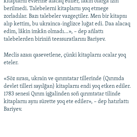
kitaplarnı evlerine alacaq ediler, lâkin olarğa izin
berilmedi. Talebelerni kitaplarnı yoq etmege
zorladılar. Bazı talebeler vazgeçtiler. Men bir kitapnı
alıp kettim, bu ukrainca-inglizce luğat edi. Daa alacaq
edim, lâkin imkân olmadı...», – dep añlattı
talebelerden biriniñ teessuratlarını Bariyev.
Meclis azası qasevetlene, çünki kitaplarnı ocalar yoq
eteler.
«Söz sırası, ukrain ve qırımtatar tillerinde (Qırımda
devlet tilleri sayılğan) kitaplarnı endi yoq etken ediler.
1783 senesi Qırım işğalinden soñ qırımtatar tilinde
kitaplarnı aynı sürette yoq ete ediler», – dep hatırlattı
Bariyev.