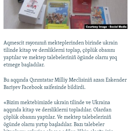
Русский
Українською
QOŞULIÑIZ!
Aqmescit rayonınıñ mekteplerinden birinde ukrain
tilinde kitap ve dersliklerni toplap, çöplük obasını
yaptılar ve mektep talebeleriniñ ögünde olarnı yoq
RFE/RS bütün saytları
etmege başladılar.
Bu aqqında Qırımtatar Milliy Meclisiniñ azası Eskender
Bariyev Facebook saifesinde bildirdi.
«Bizim mektebimizde ukrain tilinde ve Ukraina
aqqında kitap ve dersliklerni topladılar. Olardan
çöplük obasını yaptılar. Ve mektep talebeleriniñ
ögünde olarnı yırtıp başladılar. Bazı talebeler