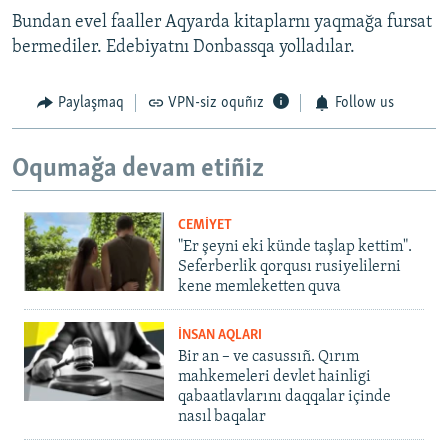
Bundan evel faaller Aqyarda kitaplarnı yaqmağa fursat
bermediler. Edebiyatnı Donbassqa yolladılar.
Paylaşmaq
VPN-siz oquñız
Follow us
Oqumağa devam etiñiz
CEMİYET
"Er şeyni eki künde taşlap kettim".
Seferberlik qorqusı rusiyelilerni
kene memleketten quva
İNSAN AQLARI
Bir an – ve casussıñ. Qırım
mahkemeleri devlet hainligi
qabaatlavlarını daqqalar içinde
nasıl baqalar