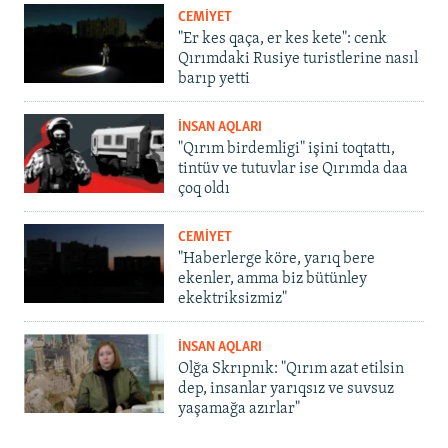
CEMİYET
"Er kes qaça, er kes kete": cenk
Qırımdaki Rusiye turistlerine nasıl
barıp yetti
İNSAN AQLARI
"Qırım birdemligi" işini toqtattı,
tintüv ve tutuvlar ise Qırımda daa
çoq oldı
CEMİYET
"Haberlerge köre, yarıq bere
ekenler, amma biz bütünley
ekektriksizmiz"
İNSAN AQLARI
Olğa Skrıpnık: "Qırım azat etilsin
dep, insanlar yarıqsız ve suvsuz
yaşamağa azırlar"