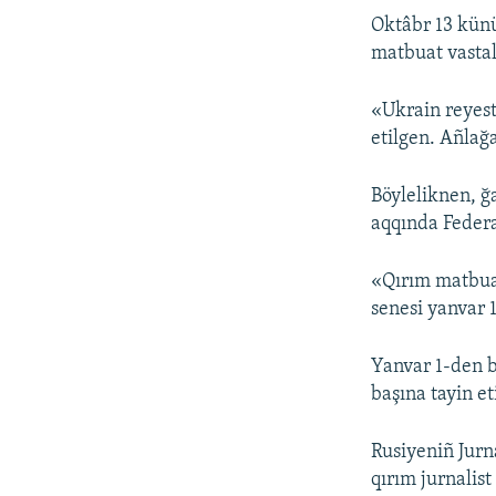
Oktâbr 13 kün
matbuat vastal
«Ukrain reyes
etilgen. Añlağ
Böyleliknen, ğ
aqqında Federa
«Qırım matbuat
senesi yanvar 
Yanvar 1-den b
başına tayin e
Rusiyeniñ Jurna
qırım jurnalist 