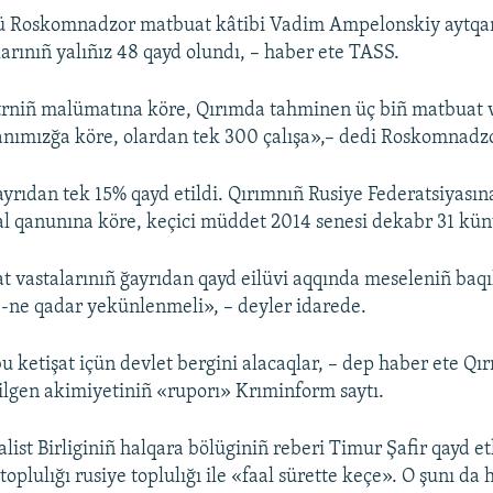
ü Roskomnadzor matbuat kâtibi Vadim Ampelonskiy aytqanı
arınıñ yalıñız 48 qayd olundı, – haber ete TASS.
trniñ malümatına köre, Qırımda tahminen üç biñ matbuat v
anımızğa köre, olardan tek 300 çalışa»,– dedi Roskomnadzor
ayrıdan tek 15% qayd etildi. Qırımnıñ Rusiye Federatsiyasın
l qanunına köre, keçici müddet 2014 senesi dekabr 31 kün
 vastalarınıñ ğayrıdan qayd eilüvi aqqında meseleniñ baqı
1-ne qadar yekünlenmeli», – deyler idarede.
u ketişat içün devlet bergini alacaqlar, – dep haber ete Qı
tilgen akimiyetiniñ «ruporı» Krıminform saytı.
list Birliginiñ halqara bölüginiñ reberi Timur Şafir qayd et
toplulığı rusiye toplulığı ile «faal sürette keçe». O şunı da h