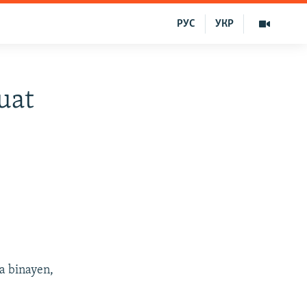
РУС
УКР
uat
a binayen,