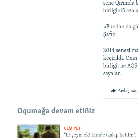
sene Qırımda b
birliginiñ azal
«Bundan da ğay
Şafir.
2014 senesi m
keçirildi. Onı
birligi, ne AQ
sayalar.
Paylaşmaq
Oqumağa devam etiñiz
CEMİYET
"Er şeyni eki künde taşlap kettim".