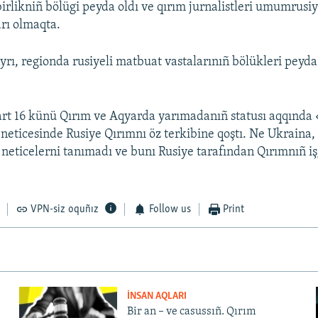
irlikniñ bölügi peyda oldı ve qırım jurnalistleri umumrusiy
arı olmaqta.
rı, regionda rusiyeli matbuat vastalarınıñ bölükleri peyda 
art 16 künü Qırım ve Aqyarda yarımadanıñ statusı aqqınd
ñ neticesinde Rusiye Qırımnı öz terkibine qoştı. Ne Ukraina
Ş neticelerni tanımadı ve bunı Rusiye tarafından Qırımnıñ iş
VPN-siz oquñız
Follow us
Print
İNSAN AQLARI
Bir an – ve casussıñ. Qırım