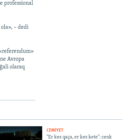
e professional
ola», – dedi
a «referendum»
, ne Avropa
ğali olaraq
CEMİYET
"Er kes qaça, er kes kete": cenk