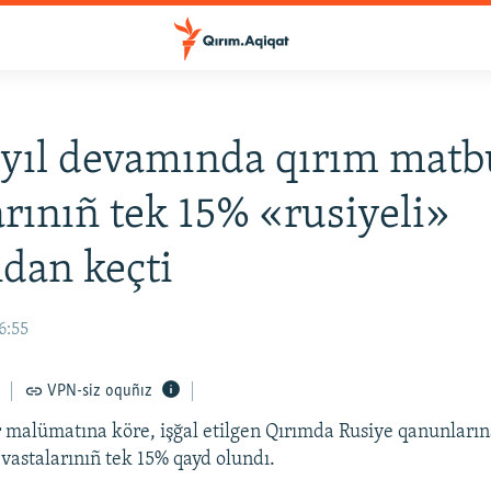
yıl devamında qırım matb
arınıñ tek 15% «rusiyeli»
dan keçti
6:55
VPN-siz oquñız
malümatına köre, işğal etilgen Qırımda Rusiye qanunların
vastalarınıñ tek 15% qayd olundı.