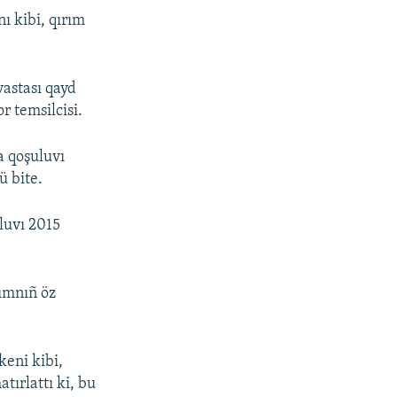
 kibi, qırım
astası qayd
 temsilcisi.
a qoşuluvı
ü bite.
luvı 2015
rımnıñ öz
keni kibi,
atırlattı ki, bu