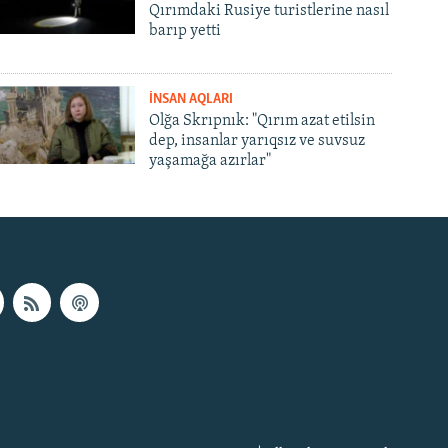
Qırımdaki Rusiye turistlerine nasıl
barıp yetti
İNSAN AQLARI
Olğa Skrıpnık: "Qırım azat etilsin
dep, insanlar yarıqsız ve suvsuz
yaşamağa azırlar"