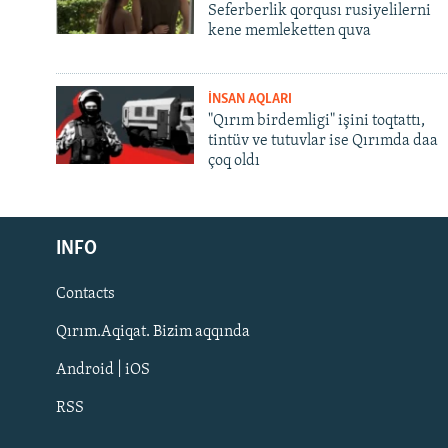
Seferberlik qorqusı rusiyelilerni
kene memleketten quva
İNSAN AQLARI
"Qırım birdemligi" işini toqtattı,
tintüv ve tutuvlar ise Qırımda daa
çoq oldı
Русский
Українською
INFO
Contacts
QOŞULIÑIZ!
Qırım.Aqiqat. Bizim aqqında
Android | iOS
RSS
RFE/RS bütün saytları