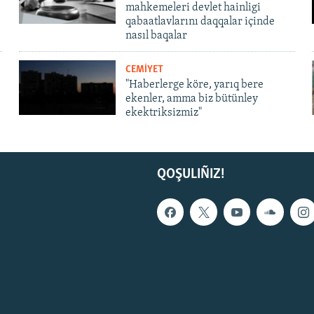
mahkemeleri devlet hainligi
qabaatlavlarını daqqalar içinde
nasıl baqalar
CEMİYET
"Haberlerge köre, yarıq bere
ekenler, amma biz bütünley
ekektriksizmiz"
QOŞULIÑIZ!