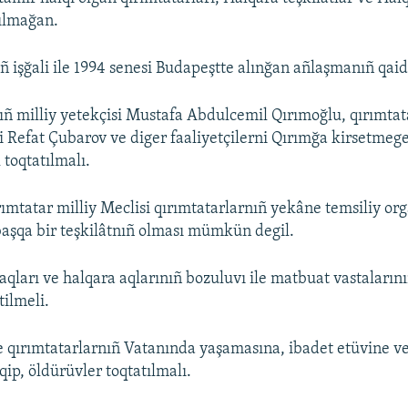
ılmağan.
ñ işğali ile 1994 senesi Budapeştte alınğan añlaşmanıñ qaid
ıñ milliy yetekçisi Mustafa Abdulcemil Qırımoğlu, qırımtat
si Refat Çubarov ve diger faaliyetçilerni Qırımğa kirsetme
 toqtatılmalı.
rımtatar milliy Meclisi qırımtatarlarnıñ yekâne temsiliy org
başqa bir teşkilâtnıñ olması mümkün degil.
aqları ve halqara aqlarınıñ bozuluvı ile matbuat vastaları
tilmeli.
ile qırımtatarlarnıñ Vatanında yaşamasına, ibadet etüvine ve
ip, öldürüvler toqtatılmalı.