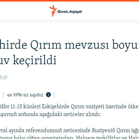
hirde Qırım mevzusı boy
uv keçirildi
5:17
VPN-siz oquñız
tâbr 11-13 künleri Eskişehirde Qırım vaziyeti üzerinde ötke
laşuvnıñ soñunda aşağıdaki neticeler alındı:
vral ayında referendumnıñ neticesinde Rusiyeniñ Qırım işğ
tamır halqı olğan qırımtatarları, Halqara teşkilâtlar ve Halq