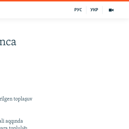
РУС
УКР
unca
rilgen toplaşuv
ali aqqında
ara toplulığı