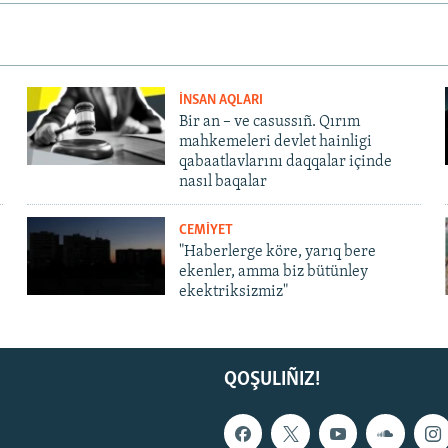
İNSAN AQLARI
Bir an – ve casussıñ. Qırım
mahkemeleri devlet hainligi
qabaatlavlarını daqqalar içinde
nasıl baqalar
CEMİYET
"Haberlerge köre, yarıq bere
ekenler, amma biz bütünley
ekektriksizmiz"
QOŞULIÑIZ!