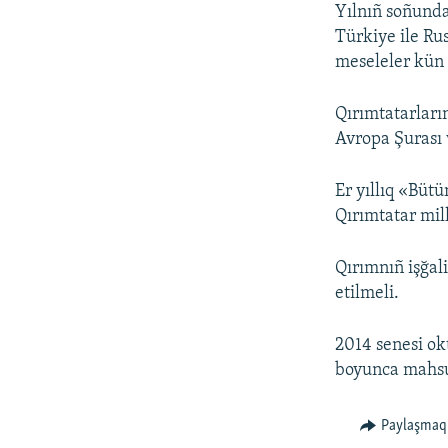
Yılnıñ soñunda
Türkiye ile Ru
meseleler kün 
Qırımtatarların
Avropa Şurası 
Er yıllıq «Büt
Qırımtatar mill
Qırımnıñ işğali
etilmeli.
2014 senesi ok
boyunca mahsus
Paylaşmaq