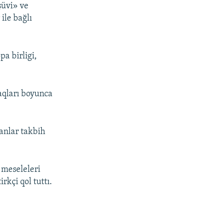
şüvi» ve
ile bağlı
pa birligi,
aqları boyunca
ğanlar takbih
 meseleleri
kçi qol tuttı.