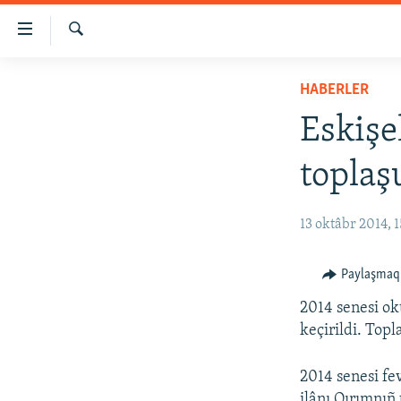
Link
açıqlığı
Qıdırmaq
Esas
HABERLER
HABERLER
mündericege
SİYASET
qaytmaq
Eskişe
Baş
İQTİSADİYAT
navigatsiyağa
toplaş
CEMİYET
qaytmaq
Qıdıruvğa
MEDENİYET
13 oktâbr 2014, 1
qaytmaq
İNSAN AQLARI
VİDEO
Paylaşmaq
SÜRET
2014 senesi ok
keçirildi. Top
BLOGLAR
FİKİR
2014 senesi fe
ilânı Qırımnıñ 