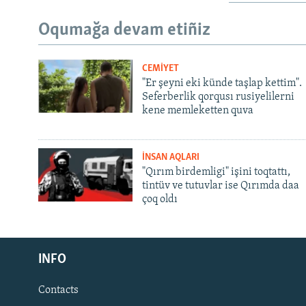
Oqumağa devam etiñiz
CEMİYET
"Er şeyni eki künde taşlap kettim".
Seferberlik qorqusı rusiyelilerni
kene memleketten quva
İNSAN AQLARI
"Qırım birdemligi" işini toqtattı,
tintüv ve tutuvlar ise Qırımda daa
çoq oldı
Русский
Українською
INFO
Contacts
QOŞULIÑIZ!