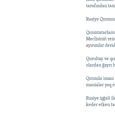
tarafından tan
Rusiye Qırımnı
Qırımtatarlarn
Meclisiniñ rei
ayırımlar deral
Qurultay ve qı
olardan ğayrı 
Qırımda insan 
manialar yoq e
Rusiye işğali 
keder etken taq