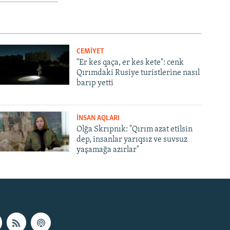
CEMİYET
"Er kes qaça, er kes kete": cenk
Qırımdaki Rusiye turistlerine nasıl
barıp yetti
İNSAN AQLARI
Olğa Skrıpnık: "Qırım azat etilsin
dep, insanlar yarıqsız ve suvsuz
yaşamağa azırlar"