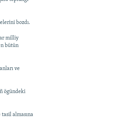
elerini bozdı.
ar milliy
gen bütün
anları ve
nıñ ögündeki
 tasil almasına