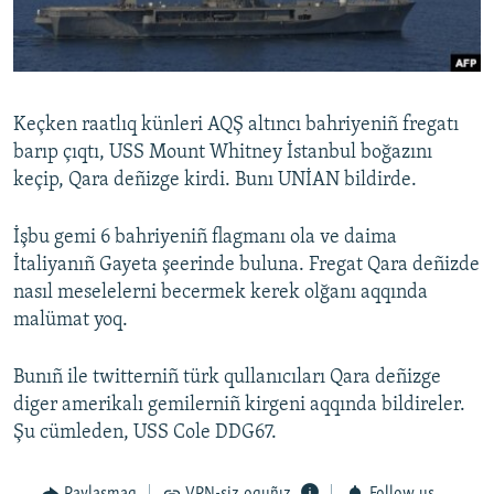
Русский
Українською
Keçken raatlıq künleri AQŞ altıncı bahriyeniñ fregatı
QOŞULIÑIZ!
barıp çıqtı, USS Mount Whitney İstanbul boğazını
keçip, Qara deñizge kirdi. Bunı UNİAN bildirde.
İşbu gemi 6 bahriyeniñ flagmanı ola ve daima
RFE/RS bütün saytları
İtaliyanıñ Gayeta şeerinde buluna. Fregat Qara deñizde
nasıl meselelerni becermek kerek olğanı aqqında
malümat yoq.
Bunıñ ile twitterniñ türk qullanıcıları Qara deñizge
diger amerikalı gemilerniñ kirgeni aqqında bildireler.
Şu cümleden, USS Cole DDG67.