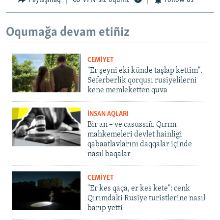
Paylaşmaq
VPN-siz oquñız
Follow us
Oqumağa devam etiñiz
CEMİYET
"Er şeyni eki künde taşlap kettim".
Seferberlik qorqusı rusiyelilerni
kene memleketten quva
İNSAN AQLARI
Bir an – ve casussıñ. Qırım
mahkemeleri devlet hainligi
qabaatlavlarını daqqalar içinde
nasıl baqalar
CEMİYET
"Er kes qaça, er kes kete": cenk
Qırımdaki Rusiye turistlerine nasıl
barıp yetti