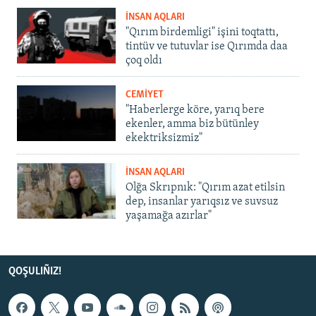
İNSAN AQLARI
"Qırım birdemligi" işini toqtattı,
tintüv ve tutuvlar ise Qırımda daa
çoq oldı
CEMİYET
"Haberlerge köre, yarıq bere
ekenler, amma biz bütünley
ekektriksizmiz"
İNSAN AQLARI
Olğa Skrıpnık: "Qırım azat etilsin
dep, insanlar yarıqsız ve suvsuz
yaşamağa azırlar"
QOŞULIÑIZ!