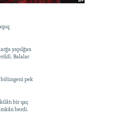
 uquq
larğa yapılğan
rildi. Balalar
a bölüngeni pek
ilâtı bir qaç
imkân berdi.