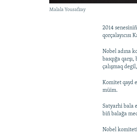
Malala Yousafzay
2014 senesiniñ
qorçalayıcısı K
Nobel adına ko
basqığa qarşı, 
çalışmaq degi
Komitet qayd e
müim.
Satyarhi bala 
biñ balağa me
Nobel komiteti