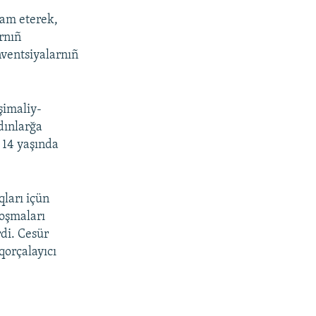
vam eterek,
rnıñ
nventsiyalarnıñ
şimaliy-
dınlarğa
, 14 yaşında
ları içün
qoşmaları
di. Cesür
qorçalayıcı