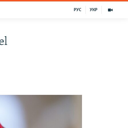
РУС
УКР
el