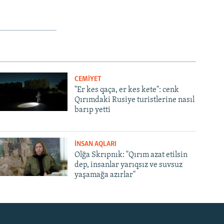
CEMİYET
"Er kes qaça, er kes kete": cenk
Qırımdaki Rusiye turistlerine nasıl
barıp yetti
İNSAN AQLARI
Olğa Skrıpnık: "Qırım azat etilsin
dep, insanlar yarıqsız ve suvsuz
yaşamağa azırlar"