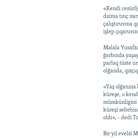
«Kendi cesürli
daima tınç nar
çalıştıruvına 
işlep çıqaruvın
Malala Yusafza
ğarbında yaşay
parlaq tüste ur
olğanda, qızçıq
«Yaş olğanına 
küreşe, o kend
mümkünligini k
küreşi sebebin
oldı», - dedi 
Bir yıl evelsi 