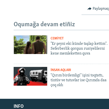
Paylaşmaq
Oqumağa devam etiñiz
CEMİYET
"Er şeyni eki künde taşlap kettim".
Seferberlik qorqusı rusiyelilerni
kene memleketten quva
İNSAN AQLARI
"Qırım birdemligi" işini toqtattı,
tintüv ve tutuvlar ise Qırımda daa
çoq oldı
Русский
INFO
Українською