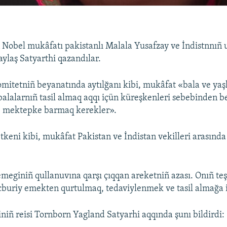
 Nobel mukâfatı pakistanlı Malala Yusafzay ve İndistnnıñ
aylaş Satyarthi qazandılar.
mitetniñ beyanatında aytılğanı kibi, mukâfat «bala ve yaş
balalarnıñ tasil almaq aqqı içün küreşkenleri sebebinden be
l, mektepke barmaq kerekler».
tkeni kibi, mukâfat Pakistan ve İndistan vekilleri arasınd
emeginiñ qullanuvına qarşı çıqqan areketniñ azası. Onıñ teşk
cburiy emekten qurtulmaq, tedaviylenmek ve tasil almağa 
niñ reisi Tornborn Yagland Satyarhi aqqında şunı bildirdi: