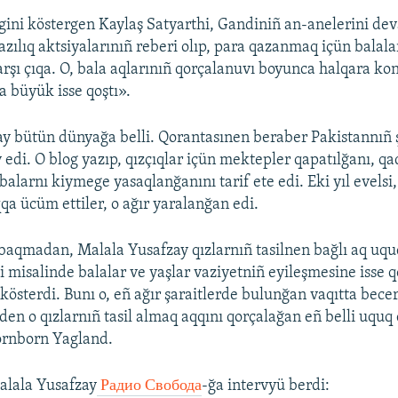
gini köstergen Kaylaş Satyarthi, Gandiniñ an-anelerini de
azılıq aktsiyalarınıñ reberi olıp, para qazanmaq içün balala
qarşı çıqa. O, bala aqlarınıñ qorçalanuvı boyunca halqara ko
a büyük isse qoştı».
y bütün dünyağa belli. Qorantasınen beraber Pakistannıñ 
 edi. O blog yazıp, qızçıqlar içün mektepler qapatılğanı, qa
balarnı kiymege yasaqlanğanını tarif ete edi. Eki yıl evelsi
qa ücüm ettiler, o ağır yaralanğan edi.
baqmadan, Malala Yusafzay qızlarnıñ tasilnen bağlı aq uquq
i misalinde balalar ve yaşlar vaziyetniñ eyileşmesine isse 
österdi. Bunı o, eñ ağır şaraitlerde bulunğan vaqıtta becer
den o qızlarnıñ tasil almaq aqqını qorçalağan eñ belli uquq 
Tornborn Yagland.
Malala Yusafzay
Радио Свобода
-ğa intervyü berdi: