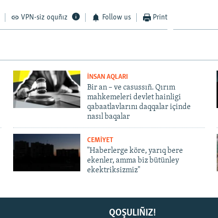
VPN-siz oquñız
Follow us
Print
İNSAN AQLARI
Bir an – ve casussıñ. Qırım
mahkemeleri devlet hainligi
qabaatlavlarını daqqalar içinde
nasıl baqalar
CEMİYET
"Haberlerge köre, yarıq bere
ekenler, amma biz bütünley
ekektriksizmiz"
QOŞULIÑIZ!