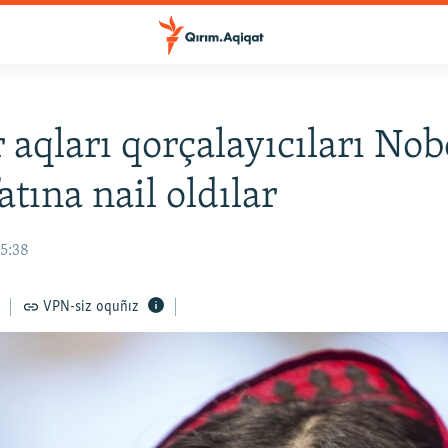
r aqları qorçalayıcıları Nob
tına nail oldılar
15:38
VPN-siz oquñız