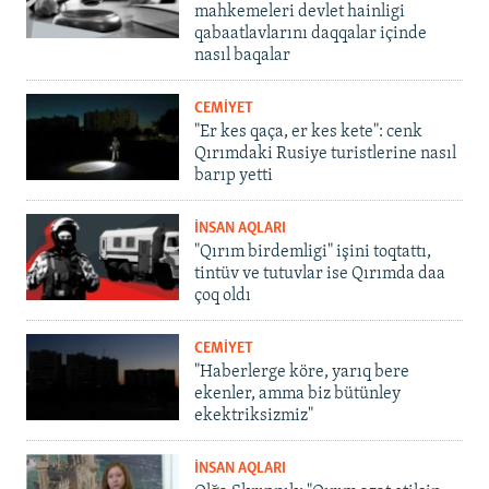
mahkemeleri devlet hainligi
qabaatlavlarını daqqalar içinde
nasıl baqalar
CEMİYET
"Er kes qaça, er kes kete": cenk
Qırımdaki Rusiye turistlerine nasıl
barıp yetti
İNSAN AQLARI
"Qırım birdemligi" işini toqtattı,
tintüv ve tutuvlar ise Qırımda daa
çoq oldı
CEMİYET
"Haberlerge köre, yarıq bere
ekenler, amma biz bütünley
ekektriksizmiz"
İNSAN AQLARI