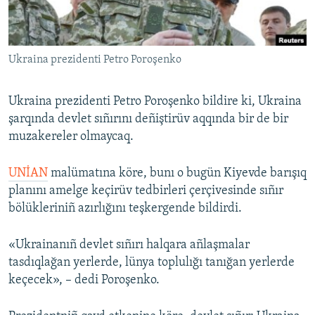
Русский
Українською
Ukraina prezidenti Petro Poroşenko
QOŞULIÑIZ!
Ukraina prezidenti Petro Poroşenko bildire ki, Ukraina
şarqında devlet sıñırını deñiştirüv aqqında bir de bir
muzakereler olmaycaq.
RFE/RS bütün saytları
UNİAN
malümatına köre, bunı o bugün Kiyevde barışıq
planını amelge keçirüv tedbirleri çerçivesinde sıñır
bölükleriniñ azırlığını teşkergende bildirdi.
«Ukrainanıñ devlet sıñırı halqara añlaşmalar
tasdıqlağan yerlerde, lünya toplulığı tanığan yerlerde
keçecek», – dedi Poroşenko.