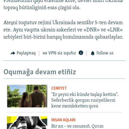
Prezidentniñ qayd etkenine köre, devlet sıñırı Ukraina
topraq bütünliginiñ esas çizgisi ola.
Ateşni toqtatuv rejimi Ukrainada sentâbr 5-ten devam
ete. Aynı vaqıtta ukrain askerleri ve «DNR» ve «LNR»
arbiyleri biri-birini barışıq bozulmasında qabaatlaylar.
Paylaşmaq
VPN-siz oquñız
Follow us
Oqumağa devam etiñiz
CEMİYET
"Er şeyni eki künde taşlap kettim".
Seferberlik qorqusı rusiyelilerni
kene memleketten quva
İNSAN AQLARI
Bir an – ve casussıñ. Qırım