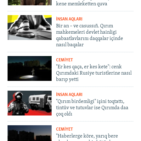
kene memleketten quva
İNSAN AQLARI
Bir an – ve casussıñ. Qırım
mahkemeleri devlet hainligi
qabaatlavlarını daqqalar içinde
nasıl baqalar
CEMİYET
"Er kes qaça, er kes kete": cenk
Qırımdaki Rusiye turistlerine nasıl
barıp yetti
İNSAN AQLARI
"Qırım birdemligi" işini toqtattı,
tintüv ve tutuvlar ise Qırımda daa
çoq oldı
CEMİYET
"Haberlerge köre, yarıq bere