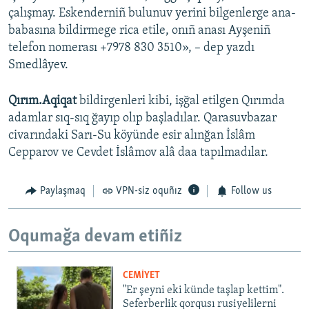
çalışmay. Eskenderniñ bulunuv yerini bilgenlerge ana-
babasına bildirmege rica etile, onıñ anası Ayşeniñ
telefon nomerası +7978 830 3510», – dep yazdı
Smedlâyev.
Qırım.Aqiqat
bildirgenleri kibi, işğal etilgen Qırımda
adamlar sıq-sıq ğayıp olıp başladılar. Qarasuvbazar
civarındaki Sarı-Su köyünde esir alınğan İslâm
Cepparov ve Cevdet İslâmov alâ daa tapılmadılar.
Paylaşmaq
VPN-siz oquñız
Follow us
Oqumağa devam etiñiz
CEMİYET
"Er şeyni eki künde taşlap kettim".
Seferberlik qorqusı rusiyelilerni