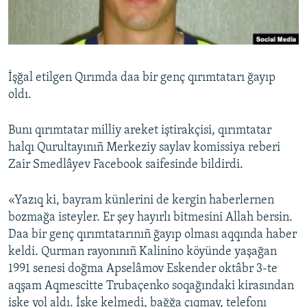
Русский
Українською
İşğal etilgen Qırımda daa bir genç qırımtatarı ğayıp
QOŞULIÑIZ!
oldı.
Bunı qırımtatar milliy areket iştirakçisi, qırımtatar
halqı Qurultayınıñ Merkeziy saylav komissiya reberi
RFE/RS bütün saytları
Zair Smedlâyev Facebook saifesinde bildirdi.
«Yazıq ki, bayram künlerini de kergin haberlernen
bozmağa isteyler. Er şey hayırlı bitmesini Allah bersin.
Daa bir genç qırımtatarınıñ ğayıp olması aqqında haber
keldi. Qurman rayonınıñ Kalinino köyünde yaşağan
1991 senesi doğma Apselâmov Eskender oktâbr 3-te
aqşam Aqmescitte Trubaçenko soqağındaki kirasından
işke yol aldı. İşke kelmedi, bağğa çıqmay, telefonı