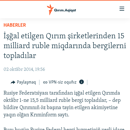
Link
açıqlığı
Esas
HABERLER
mündericege
HABERLER
İşğal etilgen Qırım şirketlerinden 15
qaytmaq
SİYASET
Baş
milliard ruble miqdarında bergilerni
İQTİSADİYAT
navigatsiyağa
topladılar
qaytmaq
CEMİYET
Qıdıruvğa
02 oktâbr 2014, 19:56
MEDENİYET
qaytmaq
Paylaşmaq
VPN-siz oquñız
İNSAN AQLARI
Rusiye Federatsiyası tarafından işğal etilgen Qırımda
VİDEO
oktâbr 1-ne 15,5 milliard ruble bergi topladılar, – dep
SÜRET
bildire Qırımnıñ öz başına tayin etilgen akimiyetine
BLOGLAR
yaqın olğan Krıminform saytı.
FİKİR