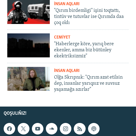
İNSAN AQLARI
"Qırım birdemligi" işini toqtattı,
tintüv ve tutuvlar ise Qırımda daa
çoq oldı
CEMİYET
"Haberlerge köre, yarıq bere
ekenler, amma biz bütünley
ekektriksizmiz"
İNSAN AQLARI
Olğa Skrıpnık: "Qırım azat etilsin
dep, insanlar yarıqsız ve suvsuz
yaşamağa azırlar"
QOŞULIÑIZ!