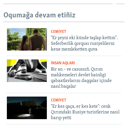
Oqumağa devam etiñiz
CEMİYET
"Er şeyni eki künde taşlap kettim".
Seferberlik qorqusı rusiyelilerni
kene memleketten quva
İNSAN AQLARI
Bir an – ve casussıñ. Qırım
mahkemeleri devlet hainligi
qabaatlavlarını daqqalar içinde
nasıl baqalar
CEMİYET
"Er kes qaça, er kes kete": cenk
Qırımdaki Rusiye turistlerine nasıl
barıp yetti