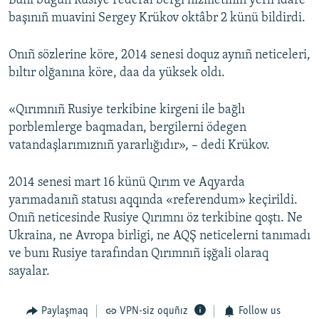
Bunı bugün Rusiye Federal bergi hızmetiniñ yerli idare
başınıñ muavini Sergey Krükov oktâbr 2 künü bildirdi.
Русский
Українською
Onıñ sözlerine köre, 2014 senesi doquz aynıñ neticeleri,
bıltır olğanına köre, daa da yüksek oldı.
QOŞULIÑIZ!
«Qırımnıñ Rusiye terkibine kirgeni ile bağlı
porblemlerge baqmadan, bergilerni ödegen
vatandaşlarımıznıñ yararlığıdır», – dedi Krükov.
RFE/RS bütün saytları
2014 senesi mart 16 künü Qırım ve Aqyarda
yarımadanıñ statusı aqqında «referendum» keçirildi.
Onıñ neticesinde Rusiye Qırımnı öz terkibine qoştı. Ne
Ukraina, ne Avropa birligi, ne AQŞ neticelerni tanımadı
ve bunı Rusiye tarafından Qırımnıñ işğali olaraq
sayalar.
Paylaşmaq
VPN-siz oquñız
Follow us