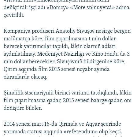
«Avatar film» kinokompaniyası filmniñ adını
deñiştirdi: işçi adı «Domoy» «More volnuyetsâ» adına
Русский
çevirildi.
Українською
Kompaniya prodüseri Anatoliy Sivuşov neşirge bergen
QOŞULIÑIZ!
malümatqa köre, film çıqarılmasına 1 mln dollar
berecek yatırımcılar tapıldı, lâkin olarnıñ adları
aydınlatılmay. Medeniyet Nazirligi ve Kino Fondu da 3
mln dollar berecekler. Sivuşovnıñ bildirgenine köre,
RFE/RS bütün saytları
Qırım aqqında film 2015 senesi noyabr ayında
ekranlarda olacaq.
Şimdilik stsenariyniñ birinci variantı tasdıqlandı, lâkin
film çıqarılmasına qadar, 2015 senesi baarge qadar, onı
deñiştire bileler.
2014 senesi mart 16-da Qırımda ve Aqyar şeerinde
yarımada statusı aqqında «referendum» olıp keçti.