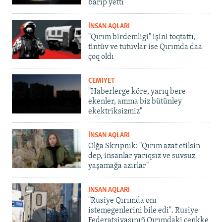
barıp yetti
İNSAN AQLARI
"Qırım birdemligi" işini toqtattı,
tintüv ve tutuvlar ise Qırımda daa
çoq oldı
CEMİYET
"Haberlerge köre, yarıq bere
ekenler, amma biz bütünley
ekektriksizmiz"
İNSAN AQLARI
Olğa Skrıpnık: "Qırım azat etilsin
dep, insanlar yarıqsız ve suvsuz
yaşamağa azırlar"
İNSAN AQLARI
"Rusiye Qırımda onı
istemegenlerini bile edi". Rusiye
Federatsiyasınıñ Qırımdaki cenkke