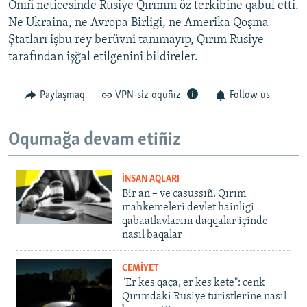
Onıñ neticesinde Rusiye Qırımnı öz terkibine qabul etti.
Ne Ukraina, ne Avropa Birligi, ne Amerika Qoşma
Ştatları işbu rey berüvni tanımayıp, Qırım Rusiye
tarafından işğal etilgenini bildireler.
Paylaşmaq
VPN-siz oquñız
Follow us
Oqumağa devam etiñiz
İNSAN AQLARI
Bir an – ve casussıñ. Qırım
mahkemeleri devlet hainligi
qabaatlavlarını daqqalar içinde
nasıl baqalar
CEMİYET
"Er kes qaça, er kes kete": cenk
Qırımdaki Rusiye turistlerine nasıl