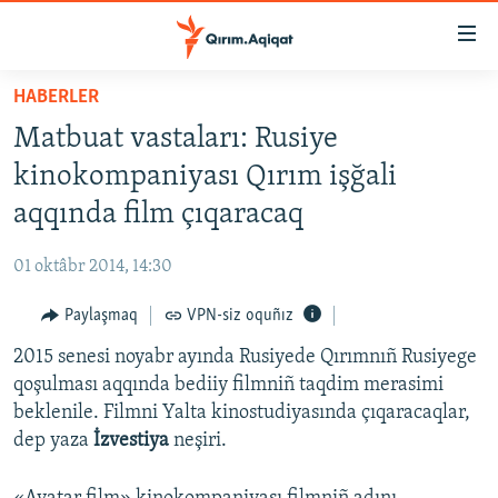
Link
açıqlığı
Esas
HABERLER
mündericege
HABERLER
Matbuat vastaları: Rusiye
qaytmaq
SİYASET
Baş
kinokompaniyası Qırım işğali
İQTİSADİYAT
navigatsiyağa
aqqında film çıqaracaq
qaytmaq
CEMİYET
Qıdıruvğa
01 oktâbr 2014, 14:30
MEDENİYET
qaytmaq
Paylaşmaq
VPN-siz oquñız
İNSAN AQLARI
2015 senesi noyabr ayında Rusiyede Qırımnıñ Rusiyege
VİDEO
qoşulması aqqında bediiy filmniñ taqdim merasimi
SÜRET
beklenile. Filmni Yalta kinostudiyasında çıqaracaqlar,
BLOGLAR
dep yaza
İzvestiya
neşiri.
FİKİR