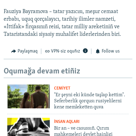
Fauziya Bayramova – tatar yazıcısı, meşur cemaat
erbabı, uquq qorçalayıcı, tarihiy ilimler namzeti,
«İttifak» firqasınıñ reisi, tatar milliy areketiniñ ve
Tataristandaki siyasiy muhalifet liderlerinden biri.
Paylaşmaq
VPN-siz oquñız
Follow us
Oqumağa devam etiñiz
CEMİYET
"Er şeyni eki künde taşlap kettim".
Seferberlik qorqusı rusiyelilerni
kene memleketten quva
İNSAN AQLARI
Bir an – ve casussıñ. Qırım
mahkemeleri devlet hainligi