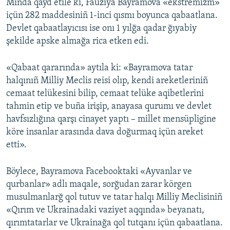
Mında qayd etile ki, Fauziya Bayramova «ekstremizm»
içün 282 maddesiniñ 1-inci qısmı boyunca qabaatlana.
Devlet qabaatlayıcısı ise onı 1 yılğa qadar ğıyabiy
şekilde apske almağa rica etken edi.
«Qabaat qararında» aytıla ki: «Bayramova tatar
halqınıñ Milliy Meclis reisi olıp, kendi areketleriniñ
cemaat telükesini bilip, cemaat telüke aqibetlerini
tahmin etip ve buña irişip, anayasa qurumı ve devlet
havfsızlığına qarşı cinayet yaptı – millet mensüpligine
köre insanlar arasında dava doğurmaq içün areket
etti».
Böylece, Bayramova Facebooktaki «Ayvanlar ve
qurbanlar» adlı maqale, sorğudan zarar körgen
musulmanlarğ qol tutuv ve tatar halqı Milliy Meclisiniñ
«Qırım ve Ukrainadaki vaziyet aqqında» beyanatı,
qırımtatarlar ve Ukrainağa qol tutqanı içün qabaatlana.