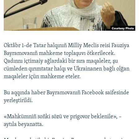
Русский
Українською
QOŞULIÑIZ!
Oktâbr 1-de Tatar halqınıñ Milliy Meclis reisi Fauziya
Bayramovanıñ mahkeme toplaşuvı ötkerilecek.
Qadınnı içtimaiy ağlardaki bir sıra maqaleler, şu
RFE/RS bütün saytları
cümleden qırımtatar halqı ve Ukrainanen bağlı olğan
maqaleler içün mahkeme eteler.
Bu aqqında haber Bayramovanıñ Facebook saifesinde
yerleştirildi.
«Mahkümniñ soñki sözü ve prigovor beklenile», –
aytıla beyanatta.