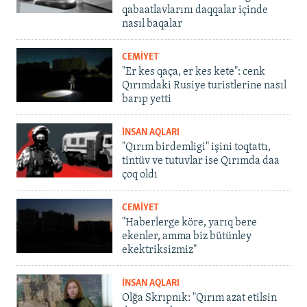
qabaatlavlarını daqqalar içinde
nasıl baqalar
CEMİYET
"Er kes qaça, er kes kete": cenk
Qırımdaki Rusiye turistlerine nasıl
barıp yetti
İNSAN AQLARI
"Qırım birdemligi" işini toqtattı,
tintüv ve tutuvlar ise Qırımda daa
çoq oldı
CEMİYET
"Haberlerge köre, yarıq bere
ekenler, amma biz bütünley
ekektriksizmiz"
İNSAN AQLARI
Olğa Skrıpnık: "Qırım azat etilsin