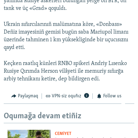
yanında Rusiye askerleri bulunğan yerge on BTR, on
tank ve üç «Grad» qoşuldı.
Русский
Українською
Ukrain sıñırcılarınıñ malümatına köre, «Donbass»
Deñiz imayesiniñ gemisi bugün saba Mariupol limanı
QOŞULIÑIZ!
üzerinde tahminen 1 km yüksekliginde bir uçucısıznı
qayd etti.
Keçken raatlıq künleri RNBO spikeri Andriy Lısenko
RFE/RS bütün saytları
Rusiye Qırımda Herson vilâyeti ile memuriy sıñırğa
arbiy tehnikanı ketire, dep bildirgen edi.
Paylaşmaq
VPN-siz oquñız
Follow us
Oqumağa devam etiñiz
CEMİYET