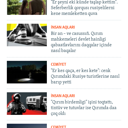
"Er şeyni eki künde taşlap kettim".
Seferberlik qorqusı rusiyelilerni
kene memleketten quva
İNSAN AQLARI
Bir an – ve casussıñ. Qırım
mahkemeleri devlet hainligi
qabaatlavlarını daqqalar içinde
nasıl baqalar
CEMİYET
"Er kes qaça, er kes kete": cenk
Qırımdaki Rusiye turistlerine nasıl
barıp yetti
İNSAN AQLARI
"Qırım birdemligi" işini toqtattı,
tintüv ve tutuvlar ise Qırımda daa
çoq oldı
CEMİYET