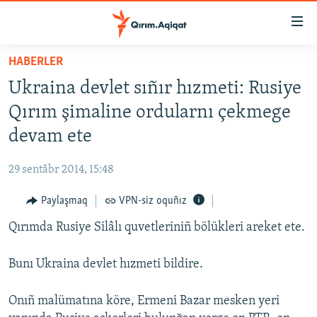
Link
açıqlığı
Esas
HABERLER
mündericege
HABERLER
Ukraina devlet sıñır hızmeti: Rusiye
qaytmaq
SİYASET
Baş
Qırım şimaline ordularnı çekmege
İQTİSADİYAT
navigatsiyağa
devam ete
qaytmaq
CEMİYET
Qıdıruvğa
29 sentâbr 2014, 15:48
MEDENİYET
qaytmaq
Paylaşmaq
VPN-siz oquñız
İNSAN AQLARI
Qırımda Rusiye Silâlı quvetleriniñ bölükleri areket ete.
VİDEO
SÜRET
Bunı Ukraina devlet hızmeti bildire.
BLOGLAR
Onıñ malümatına köre, Ermeni Bazar mesken yeri
FİKİR