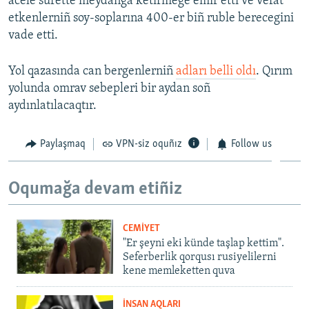
acele sürette meydanğa ketirmege emir etti ve vefat
etkenlerniñ soy-soplarına 400-er biñ ruble berecegini
vade etti.
Yol qazasında can bergenlerniñ
adları belli oldı
. Qırım
yolunda omrav sebepleri bir aydan soñ
aydınlatılacaqtır.
Paylaşmaq
VPN-siz oquñız
Follow us
Oqumağa devam etiñiz
CEMİYET
"Er şeyni eki künde taşlap kettim".
Seferberlik qorqusı rusiyelilerni
kene memleketten quva
İNSAN AQLARI