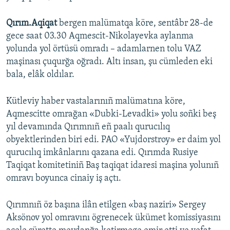
Русский
Qırım.Aqiqat
bergen malümatqa köre, sentâbr 28-de
gece saat 03.30 Aqmescit-Nikolayevka aylanma
Українською
yolunda yol örtüsü omradı – adamlarnen tolu VAZ
maşinası çuqurğa oğradı. Altı insan, şu cümleden eki
QOŞULIÑIZ!
bala, elâk oldılar.
Kütleviy haber vastalarınıñ malümatına köre,
RFE/RS bütün saytları
Aqmescitte omrağan «Dubki-Levadki» yolu soñki beş
yıl devamında Qırımnıñ eñ paalı qurucılıq
obyektlerinden biri edi. PAO «Yujdorstroy» er daim yol
qurucılıq imkânlarını qazana edi. Qırımda Rusiye
Taqiqat komitetiniñ Baş taqiqat idaresi maşina yolunıñ
omravı boyunca cinaiy iş açtı.
Qırımnıñ öz başına ilân etilgen «baş naziri» Sergey
Aksönov yol omravını ögrenecek ükümet komissiyasını