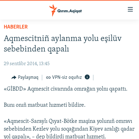
Link
açıqlığı
Esas
HABERLER
mündericege
HABERLER
Aqmescitniñ aylanma yolu eşilüv
qaytmaq
SİYASET
Baş
sebebinden qapalı
İQTİSADİYAT
navigatsiyağa
qaytmaq
29 sentâbr 2014, 13:45
CEMİYET
Qıdıruvğa
MEDENİYET
Paylaşmaq
VPN-siz oquñız
qaytmaq
İNSAN AQLARI
«GİBDD» Aqmescit civarında omrağan yolnı qapattı.
VİDEO
Bunı onıñ matbuat hızmeti bildire.
SÜRET
«Aqmescit-Saraylı Qıyat-Bötke maşina yolunıñ omravı
BLOGLAR
sebebinden Kezlev yolu soqağından Kiyev aralığı qadar
FİKİR
yol qapalı», – dep bildirdi matbuat hızmeti.