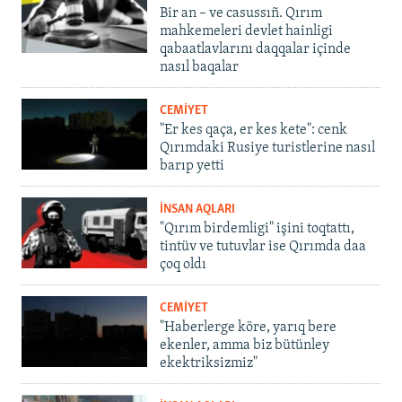
Bir an – ve casussıñ. Qırım
mahkemeleri devlet hainligi
qabaatlavlarını daqqalar içinde
nasıl baqalar
CEMİYET
"Er kes qaça, er kes kete": cenk
Qırımdaki Rusiye turistlerine nasıl
barıp yetti
İNSAN AQLARI
"Qırım birdemligi" işini toqtattı,
tintüv ve tutuvlar ise Qırımda daa
çoq oldı
CEMİYET
"Haberlerge köre, yarıq bere
ekenler, amma biz bütünley
ekektriksizmiz"