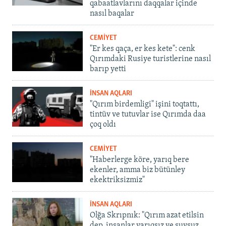
qabaatlavlarını daqqalar içinde
nasıl baqalar
CEMİYET
"Er kes qaça, er kes kete": cenk
Qırımdaki Rusiye turistlerine nasıl
barıp yetti
İNSAN AQLARI
"Qırım birdemligi" işini toqtattı,
tintüv ve tutuvlar ise Qırımda daa
çoq oldı
CEMİYET
"Haberlerge köre, yarıq bere
ekenler, amma biz bütünley
ekektriksizmiz"
İNSAN AQLARI
Olğa Skrıpnık: "Qırım azat etilsin
dep, insanlar yarıqsız ve suvsuz