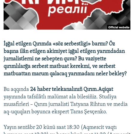
Русский
Українською
QOŞULIÑIZ!
İşğal etilgen Qırımda «söz serbestligi» barmı? Öz
başına ilân etilgen akimiyet işğal etilgen yarımdadan
jurnalistlerni ne sebepten quva? Bu vaziyette
RFE/RS bütün saytları
qırımlılarğa serbest matbuat kerekmi, ve serbest
matbuattan marum qalacaq yarımadanı neler bekley?
Bu aqqında
24 haber telekanalınıñ Qırım.Aqiqat
yayınında tafsilâtlı malümat ala bilesiñiz. Studiya
musafirleri – Qırım jurnalisti Tatyana Rihtun ve media
aq-uquqları boyunca ekspert Taras Şevçenko.
Yayın sentâbr 20 künü saat 18:30 (Aqmescit vaqtı