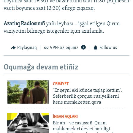
boyunca saat 19:30) ve bazar künü saat 11:30 (Aqmescit
vaqtı boyunca saat 12:30) efirge çıqacaq.
Azatlıq Radiosınıñ
yañı leyhası – işğal etilgen Qırım
vaziyetini bilmege istegenler içün azırlanıla.
Paylaşmaq
VPN-siz oquñız
Follow us
Oqumağa devam etiñiz
CEMİYET
"Er şeyni eki künde taşlap kettim".
Seferberlik qorqusı rusiyelilerni
kene memleketten quva
İNSAN AQLARI
Bir an – ve casussıñ. Qırım
mahkemeleri devlet hainligi