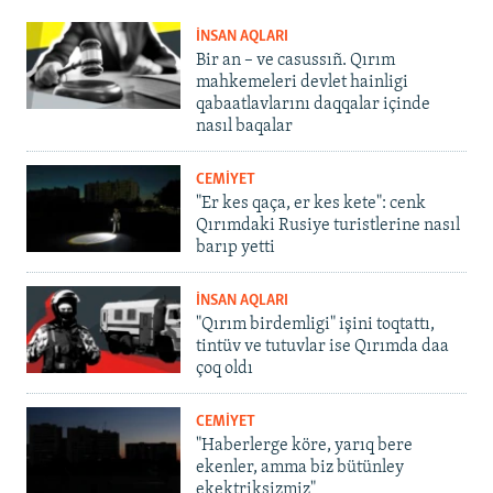
İNSAN AQLARI
Bir an – ve casussıñ. Qırım
mahkemeleri devlet hainligi
qabaatlavlarını daqqalar içinde
nasıl baqalar
CEMİYET
"Er kes qaça, er kes kete": cenk
Qırımdaki Rusiye turistlerine nasıl
barıp yetti
İNSAN AQLARI
"Qırım birdemligi" işini toqtattı,
tintüv ve tutuvlar ise Qırımda daa
çoq oldı
CEMİYET
"Haberlerge köre, yarıq bere
ekenler, amma biz bütünley
ekektriksizmiz"