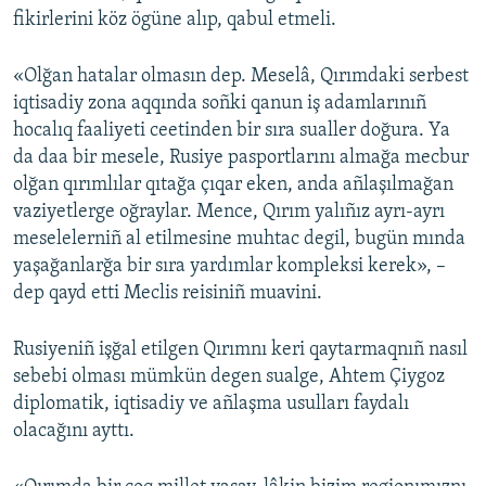
fikirlerini köz ögüne alıp, qabul etmeli.
«Olğan hatalar olmasın dep. Meselâ, Qırımdaki serbest
iqtisadiy zona aqqında soñki qanun iş adamlarınıñ
hocalıq faaliyeti ceetinden bir sıra sualler doğura. Ya
da daa bir mesele, Rusiye pasportlarını almağa mecbur
olğan qırımlılar qıtağa çıqar eken, anda añlaşılmağan
vaziyetlerge oğraylar. Mence, Qırım yalıñız ayrı-ayrı
meselelerniñ al etilmesine muhtac degil, bugün mında
yaşağanlarğa bir sıra yardımlar kompleksi kerek», –
dep qayd etti Meclis reisiniñ muavini.
Rusiyeniñ işğal etilgen Qırımnı keri qaytarmaqnıñ nasıl
sebebi olması mümkün degen sualge, Ahtem Çiygoz
diplomatik, iqtisadiy ve añlaşma usulları faydalı
olacağını ayttı.