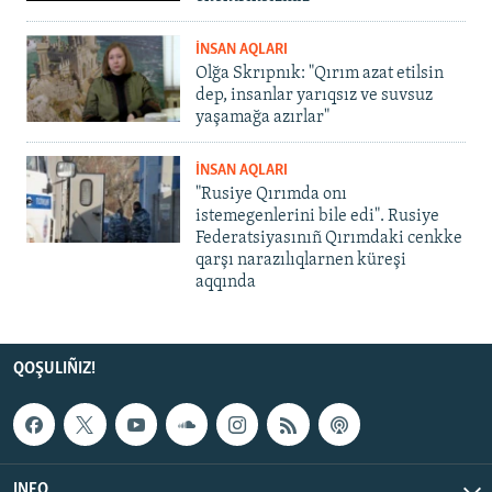
İNSAN AQLARI
Olğa Skrıpnık: "Qırım azat etilsin
dep, insanlar yarıqsız ve suvsuz
yaşamağa azırlar"
İNSAN AQLARI
"Rusiye Qırımda onı
istemegenlerini bile edi". Rusiye
Federatsiyasınıñ Qırımdaki cenkke
qarşı narazılıqlarnen küreşi
aqqında
QOŞULIÑIZ!
INFO