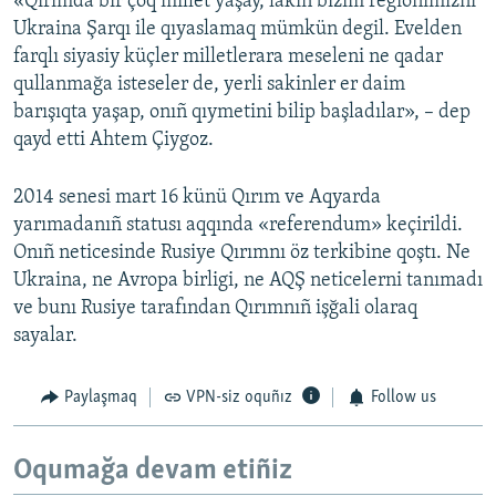
«Qırımda bir çoq millet yaşay, lâkin bizim regionımıznı
Ukraina Şarqı ile qıyaslamaq mümkün degil. Evelden
farqlı siyasiy küçler milletlerara meseleni ne qadar
qullanmağa isteseler de, yerli sakinler er daim
barışıqta yaşap, onıñ qıymetini bilip başladılar», – dep
qayd etti Ahtem Çiygoz.
2014 senesi mart 16 künü Qırım ve Aqyarda
yarımadanıñ statusı aqqında «referendum» keçirildi.
Onıñ neticesinde Rusiye Qırımnı öz terkibine qoştı. Ne
Ukraina, ne Avropa birligi, ne AQŞ neticelerni tanımadı
ve bunı Rusiye tarafından Qırımnıñ işğali olaraq
sayalar.
Paylaşmaq
VPN-siz oquñız
Follow us
Oqumağa devam etiñiz