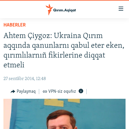
Link
açıqlığı
Esas
HABERLER
mündericege
HABERLER
Ahtem Çiygoz: Ukraina Qırım
qaytmaq
SİYASET
Baş
aqqında qanunlarnı qabul eter eken,
İQTİSADİYAT
navigatsiyağa
qırımlılarnıñ fikirlerine diqqat
qaytmaq
CEMİYET
etmeli
Qıdıruvğa
MEDENİYET
qaytmaq
27 sentâbr 2014, 12:48
İNSAN AQLARI
Paylaşmaq
VPN-siz oquñız
VİDEO
SÜRET
BLOGLAR
FİKİR