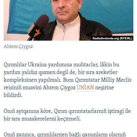
Русский
Українською
QOŞULIÑIZ!
Ahtem Çiygoz
Qırımlılar Ukraina yardımına muhtaclar, lâkin bu
RFE/RS bütün saytları
yardım yalıñız qısmen degil de, bir sıra areketler
kompleksinen yapılmalı. Bunı Qırımtatar Milliy Meclis
reisiniñ muavini Ahtem Çiygoz
UNİAN
neşirine
bildirdi.
Onıñ aytqanına köre, Qırım qırımtatarlarnıñ iştiragi ile
bir sıra muzakerelerni keçirmeli.
Onıñ zanınca, qırımlılarnen bağlı qanunlarnı olarnıñ