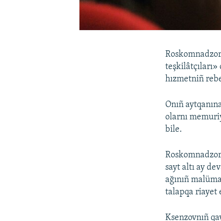
Roskomnadzor 
teşkilâtçıları»
hızmetniñ reb
Onıñ aytqanına
olarnı memuriy
bile.
Roskomnadzorda
sayt altı ay d
ağınıñ malümat
talapqa riayet 
Ksenzovnıñ qa