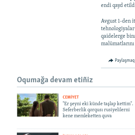
endi qayd etild
Avgust 1-den 
tehnologiyalar
qaidelerge bin
malümatlarını 
Paylaşmaq
Oqumağa devam etiñiz
CEMİYET
"Er şeyni eki künde taşlap kettim".
Seferberlik qorqusı rusiyelilerni
kene memleketten quva