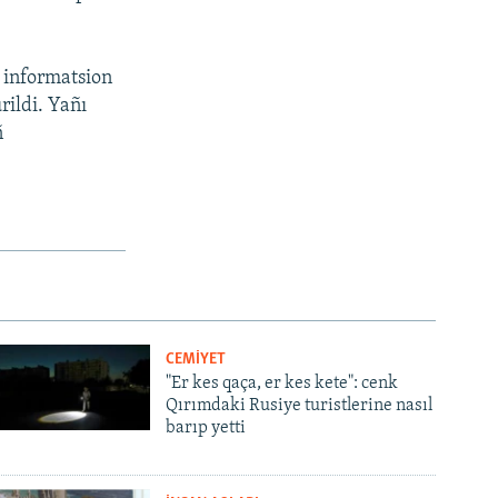
 informatsion
ildi. Yañı
ñ
CEMİYET
"Er kes qaça, er kes kete": cenk
Qırımdaki Rusiye turistlerine nasıl
barıp yetti