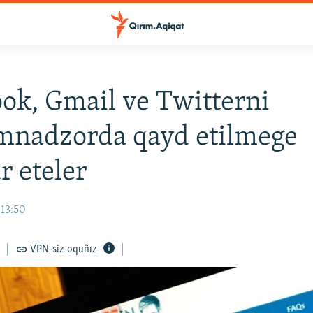
ok, Gmail ve Twitterni
mnadzorda qayd etilmege
 eteler
 13:50
VPN-siz oquñız