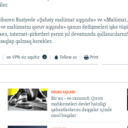
iler.
itibaren Rusiyede «Şahsiy malümat aqqında» ve «Malümat,
 ve malümatnı qoruv aqqında» qanun deñişmeleri işke tüşür
aen, internet-şirketleri yarım yıl devamında qullanıcılarnı
saqlap qalmaq kerekler.
VPN-siz oquñız
Follow us
Print
İNSAN AQLARI
Bir an – ve casussıñ. Qırım
mahkemeleri devlet hainligi
qabaatlavlarını daqqalar içinde
nasıl baqalar