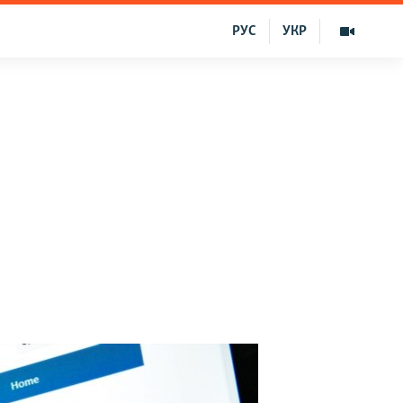
РУС
УКР