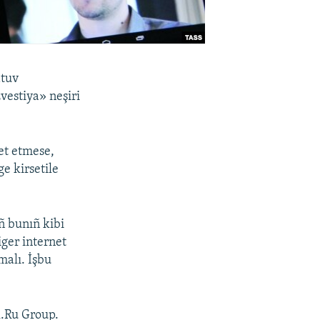
atuv
zvestiya» neşiri
et etmese,
e kirsetile
ñ bunıñ kibi
iger internet
malı. İşbu
l.Ru Group.