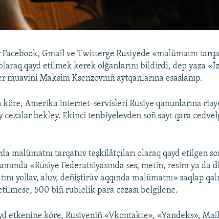
Facebook, Gmail ve Twitterge Rusiyede «malümatnı tarq
 olaraq qayd etilmek kerek olğanlarını bildirdi, dep yaza «İ
er muavini Maksim Ksenzovnıñ aytqanlarına esaslanıp.
 köre, Amerika internet-servisleri Rusiye qanunlarına riay
 cezalar bekley. Ekinci tenbiyelevden soñ sayt qara cedvelg
 malümatnı tarqatuv teşkilâtçıları olaraq qayd etilgen so
evamında «Rusiye Federatsiyasında ses, metin, resim ya da d
ını yollav, aluv, deñiştirüv aqqında malümatnı» saqlap qal
etilmese, 500 biñ rublelik para cezası belgilene.
yd etkenine köre, Rusiyeniñ «Vkontakte», «Yandeks», Mai