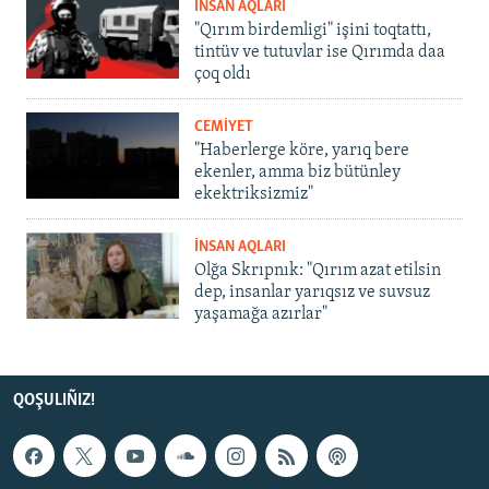
İNSAN AQLARI
"Qırım birdemligi" işini toqtattı,
tintüv ve tutuvlar ise Qırımda daa
çoq oldı
CEMİYET
"Haberlerge köre, yarıq bere
ekenler, amma biz bütünley
ekektriksizmiz"
İNSAN AQLARI
Olğa Skrıpnık: "Qırım azat etilsin
dep, insanlar yarıqsız ve suvsuz
yaşamağa azırlar"
QOŞULIÑIZ!