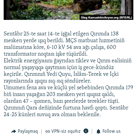
Русский
Українською
Sentâbr 25-te saat 14-te işğal etilgen Qırımda 138
QOŞULIÑIZ!
mesken yerde ışıq berildi. MÇS matbuat hızmetiniñ
malümatına köre, 6-10 kV 54 ava ağı çalışa, 600
transformator noqtası işke tüşürildi.
Elektrik energiyasını ğayrıdan tiklev ve Qırım ealisiniñ
RFE/RS bütün saytları
normal yaşayışqa qaytması içün iş gece-kündüz
keçirile. Qırımnıñ Yedi Quyu, İslâm-Terek ve İçki
rayonlarında ışıqnı sıq-sıq söndüreler.
Umumen fena ava ve küçlü yel sebebinden Qırımda 179
biñ insan yaşağan 203 mesken yeri ışıqsız qaldı,
olardan 47 – qısmen, bazı şeerlerde terekler tüşti.
Qırımnıñ Qara deñizinde furtuna havfı qoptı. Sentâbr
24-25 künleri suvuq ava olması beklenile.
Paylaşmaq
VPN-siz oquñız
Follow us