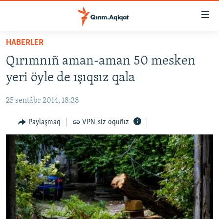
Link
açıqlığı
Esas
HABERLER
mündericege
HABERLER
Qırımnıñ aman-aman 50 mesken
qaytmaq
SİYASET
Baş
yeri öyle de ışıqsız qala
İQTİSADİYAT
navigatsiyağa
qaytmaq
25 sentâbr 2014, 18:38
CEMİYET
Qıdıruvğa
MEDENİYET
Paylaşmaq
VPN-siz oquñız
qaytmaq
İNSAN AQLARI
VİDEO
SÜRET
BLOGLAR
FİKİR