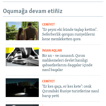
Oqumağa devam etiñiz
CEMİYET
"Er şeyni eki künde taşlap kettim".
Seferberlik qorqusı rusiyelilerni
kene memleketten quva
İNSAN AQLARI
Bir an – ve casussıñ. Qırım
mahkemeleri devlet hainligi
qabaatlavlarını daqqalar içinde
nasıl baqalar
CEMİYET
"Er kes qaça, er kes kete": cenk
Qırımdaki Rusiye turistlerine nasıl
barıp yetti