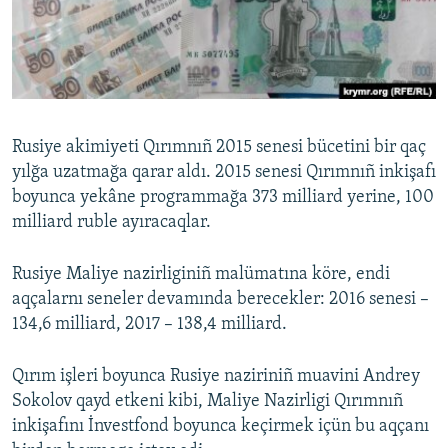
Русский
Українською
QOŞULIÑIZ!
Rusiye akimiyeti Qırımnıñ 2015 senesi bücetini bir qaç
yılğa uzatmağa qarar aldı. 2015 senesi Qırımnıñ inkişafı
boyunca yekâne programmağa 373 milliard yerine, 100
RFE/RS bütün saytları
milliard ruble ayıracaqlar.
Rusiye Maliye nazirliginiñ malümatına köre, endi
aqçalarnı seneler devamında berecekler: 2016 senesi –
134,6 milliard, 2017 – 138,4 milliard.
Qırım işleri boyunca Rusiye naziriniñ muavini Andrey
Sokolov qayd etkeni kibi, Maliye Nazirligi Qırımnıñ
inkişafını İnvestfond boyunca keçirmek içün bu aqçanı