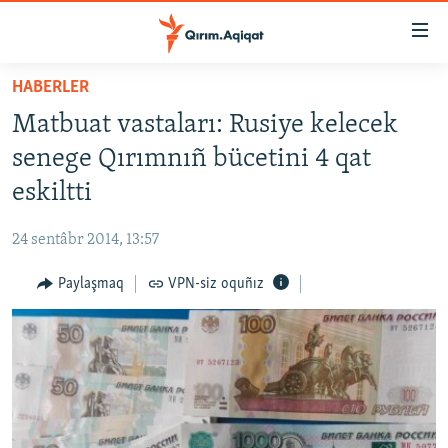
Link
açıqlığı
Esas
HABERLER
mündericege
HABERLER
Matbuat vastaları: Rusiye kelecek
qaytmaq
SİYASET
Baş
senege Qırımnıñ bücetini 4 qat
İQTİSADİYAT
navigatsiyağa
eskiltti
qaytmaq
CEMİYET
Qıdıruvğa
24 sentâbr 2014, 13:57
MEDENİYET
qaytmaq
Paylaşmaq
VPN-siz oquñız
İNSAN AQLARI
VİDEO
SÜRET
BLOGLAR
FİKİR