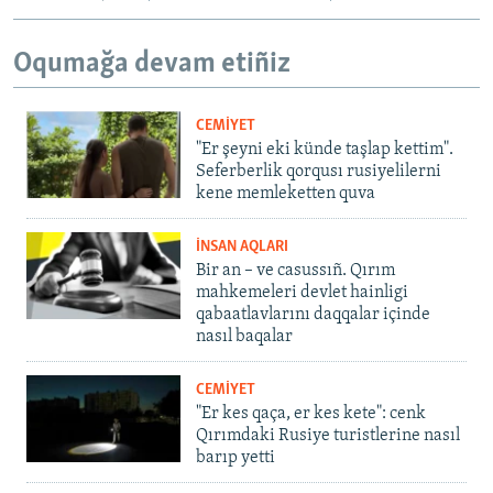
Oqumağa devam etiñiz
CEMİYET
"Er şeyni eki künde taşlap kettim".
Seferberlik qorqusı rusiyelilerni
kene memleketten quva
İNSAN AQLARI
Bir an – ve casussıñ. Qırım
mahkemeleri devlet hainligi
qabaatlavlarını daqqalar içinde
nasıl baqalar
CEMİYET
"Er kes qaça, er kes kete": cenk
Qırımdaki Rusiye turistlerine nasıl
barıp yetti