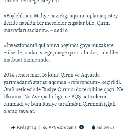
birden bermege istey edi.
«Böyleliknen Maliye nazirligi aqçanı toplamaq istey,
ileride nasıldır bir meseleler çıqsalar bile, Qırım
masrafları saqlanır», – dedi o.
«İnvestfondnıñ qullanuvı boyunca ğaye muzakere
etilse de, ondan vazgeçmege qarar alındı», – dediler
matbuat hızmetinde.
2014 senesi mart 16 künü Qırım ve Aqyarda
yarımadanıñ statusı aqqında «referendum» keçirildi.
Onıñ neticesinde Rusiye Qırımnı öz terkibine qoştı. Ne
Ukraina, Ne Avropa birligi, ne AQŞ neticelerni
tanımadı ve bunı Rusiye tarafından Qırımnıñ işğali
olaraq sayalar.
Paylaşmaq
VPN-siz oquñız
Follow us