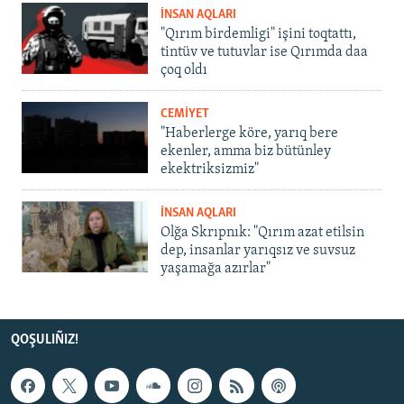
İNSAN AQLARI
"Qırım birdemligi" işini toqtattı,
tintüv ve tutuvlar ise Qırımda daa
çoq oldı
CEMİYET
"Haberlerge köre, yarıq bere
ekenler, amma biz bütünley
ekektriksizmiz"
İNSAN AQLARI
Olğa Skrıpnık: "Qırım azat etilsin
dep, insanlar yarıqsız ve suvsuz
yaşamağa azırlar"
QOŞULIÑIZ!