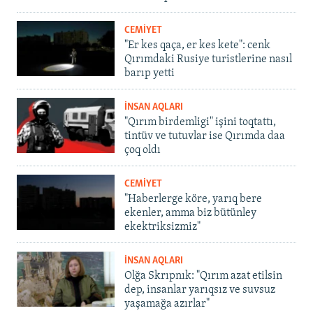
CEMİYET
"Er kes qaça, er kes kete": cenk
Qırımdaki Rusiye turistlerine nasıl
barıp yetti
İNSAN AQLARI
"Qırım birdemligi" işini toqtattı,
tintüv ve tutuvlar ise Qırımda daa
çoq oldı
CEMİYET
"Haberlerge köre, yarıq bere
ekenler, amma biz bütünley
ekektriksizmiz"
İNSAN AQLARI
Olğa Skrıpnık: "Qırım azat etilsin
dep, insanlar yarıqsız ve suvsuz
yaşamağa azırlar"