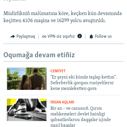
Müdirlikniñ malümatına köre, keçken kün devamında
keçitten 4106 maşina ve 16299 yolcu avuştırıldı.
Paylaşmaq
VPN-siz oquñız
Follow us
Oqumağa devam etiñiz
CEMİYET
"Er şeyni eki künde taşlap kettim".
Seferberlik qorqusı rusiyelilerni
kene memleketten quva
İNSAN AQLARI
Bir an – ve casussıñ. Qırım
mahkemeleri devlet hainligi
qabaatlavlarını daqqalar içinde
nasıl baqalar