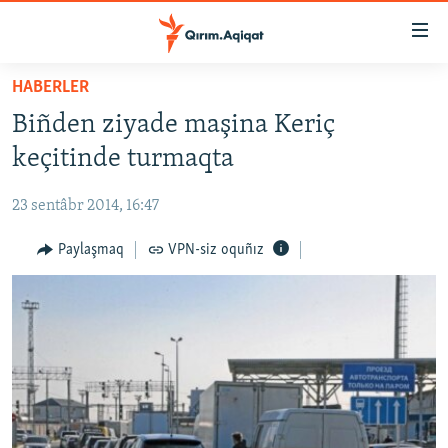
Link
açıqlığı
Esas
HABERLER
mündericege
HABERLER
Biñden ziyade maşina Keriç
qaytmaq
SİYASET
Baş
keçitinde turmaqta
İQTİSADİYAT
navigatsiyağa
qaytmaq
23 sentâbr 2014, 16:47
CEMİYET
Qıdıruvğa
MEDENİYET
Paylaşmaq
VPN-siz oquñız
qaytmaq
İNSAN AQLARI
VİDEO
SÜRET
BLOGLAR
FİKİR