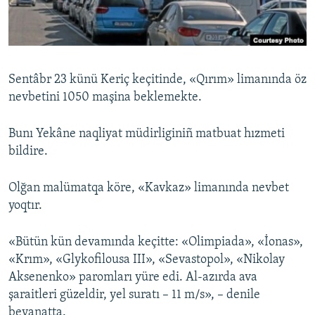
Русский
Українською
Sentâbr 23 künü Keriç keçitinde, «Qırım» limanında öz
QOŞULIÑIZ!
nevbetini 1050 maşina beklemekte.
Bunı Yekâne naqliyat müdirliginiñ matbuat hızmeti
bildire.
RFE/RS bütün saytları
Olğan malümatqa köre, «Kavkaz» limanında nevbet
yoqtır.
«Bütün kün devamında keçitte: «Olimpiada», «İonas»,
«Krım», «Glykofilousa III», «Sevastopol», «Nikolay
Aksenenko» paromları yüre edi. Al-azırda ava
şaraitleri güzeldir, yel suratı – 11 m/s», – denile
beyanatta.