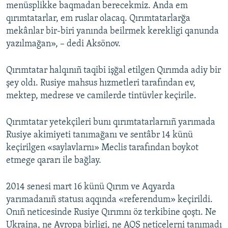
menüsplikke baqmadan berecekmiz. Anda em
qırımtatarlar, em ruslar olacaq. Qırımtatarlarğa
mekânlar bir-biri yanında beilrmek kerekligi qanunda
yazılmağan», – dedi Aksönov.
Qırımtatar halqınıñ taqibi işğal etilgen Qırımda adiy bir
şey oldı. Rusiye mahsus hızmetleri tarafından ev,
mektep, medrese ve camilerde tintüvler keçirile.
Qırımtatar yetekçileri bunı qırımtatarlarnıñ yarımada
Rusiye akimiyeti tanımağanı ve sentâbr 14 künü
keçirilgen «saylavlarnı» Meclis tarafından boykot
etmege qararı ile bağlay.
2014 senesi mart 16 künü Qırım ve Aqyarda
yarımadanıñ statusı aqqında «referendum» keçirildi.
Onıñ neticesinde Rusiye Qırımnı öz terkibine qoştı. Ne
Ukraina, ne Avropa birligi, ne AQŞ neticelerni tanımadı