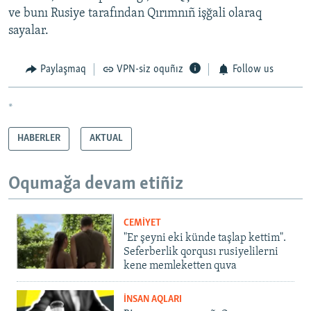
ve bunı Rusiye tarafından Qırımnıñ işğali olaraq
sayalar.
Paylaşmaq
VPN-siz oquñız
Follow us
*
HABERLER
AKTUAL
Oqumağa devam etiñiz
CEMİYET
"Er şeyni eki künde taşlap kettim".
Seferberlik qorqusı rusiyelilerni
kene memleketten quva
İNSAN AQLARI