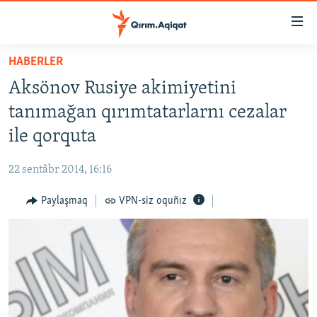
Link
açıqlığı
Esas
HABERLER
mündericege
HABERLER
Aksönov Rusiye akimiyetini
qaytmaq
SİYASET
Baş
tanımağan qırımtatarlarnı cezalar
İQTİSADİYAT
navigatsiyağa
ile qorquta
qaytmaq
CEMİYET
Qıdıruvğa
22 sentâbr 2014, 16:16
MEDENİYET
qaytmaq
Paylaşmaq
VPN-siz oquñız
İNSAN AQLARI
VİDEO
SÜRET
BLOGLAR
FİKİR