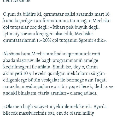
dedi Aksönov.
O şunı da bildire ki, qırımtatar ealisi arasında mart 16
künü keçirilgen «referendumnı» tanımağan Mecliske
qol tutqanlar çoq degil: «İtibarı pek büyük degil.
İçtimaiy soravnı keçirgen olsa edik, Mecliske
qırımtatarlarnıñ 15-20% qol tutqanını ögrenir edik».
Aksönov bunı Meclis tarafından qırımtatarlarnıñ
abadanlaştıruvı ile bağlı programmanıñ amelge
keçirilmegeni ile añlata. Şimdi ise, dey o, Qırım
akimiyeti 10 yıl evelsi qurulğan mekânlarnı sürgün
etilgenlerge bütün vesiqalar ile bermege azır. Faqat,
narazılıq meydançıqları episi bir yoq etilecek, dedi o, ve
andaki binalarnı «tarla aranları» olaraq adladı.
«Olarnen bağlı vaziyetni yekünlemek kerek. Ayırıla
bilecek massivlerimiz bar, em de olarnı milliy