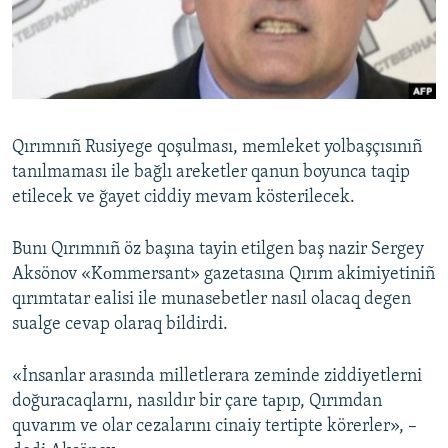
Русский
Українською
QOŞULIÑIZ!
Qırımnıñ Rusiyege qoşulması, memleket yolbaşçısınıñ
tanılmaması ile bağlı areketler qanun boyunca taqip
etilecek ve ğayet ciddiy mevam kösterilecek.
RFE/RS bütün saytları
Bunı Qırımnıñ öz başına tayin etilgen baş nazir Sergey
Aksönov «Kоmmersant» gazetasına Qırım akimiyetiniñ
qırımtatar ealisi ile munasebetler nasıl olacaq degen
sualge cevap olaraq bildirdi.
«İnsanlar arasında milletlerara zeminde ziddiyetlerni
doğuracaqlarnı, nasıldır bir çare tаpıp, Qırımdan
quvarım ve olar cezalarını cinaiy tertipte körerler», –