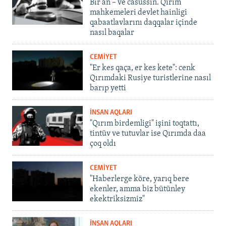
Bir an – ve casussıñ. Qırım
mahkemeleri devlet hainligi
qabaatlavlarını daqqalar içinde
nasıl baqalar
CEMİYET
"Er kes qaça, er kes kete": cenk
Qırımdaki Rusiye turistlerine nasıl
barıp yetti
İNSAN AQLARI
"Qırım birdemligi" işini toqtattı,
tintüv ve tutuvlar ise Qırımda daa
çoq oldı
CEMİYET
"Haberlerge köre, yarıq bere
ekenler, amma biz bütünley
ekektriksizmiz"
İNSAN AQLARI