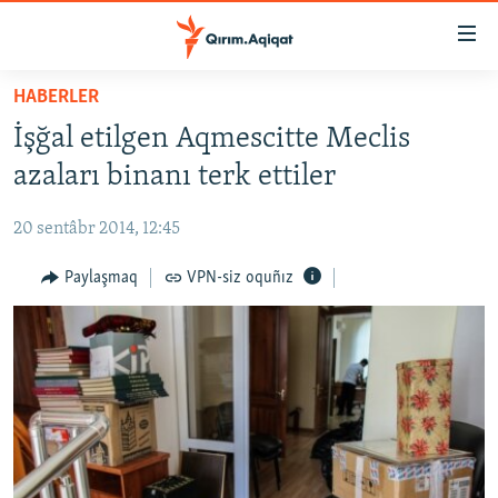
Link
açıqlığı
Esas
HABERLER
mündericege
HABERLER
İşğal etilgen Aqmescitte Meclis
qaytmaq
SİYASET
Baş
azaları binanı terk ettiler
İQTİSADİYAT
navigatsiyağa
qaytmaq
20 sentâbr 2014, 12:45
CEMİYET
Qıdıruvğa
MEDENİYET
Paylaşmaq
VPN-siz oquñız
qaytmaq
İNSAN AQLARI
VİDEO
SÜRET
BLOGLAR
FİKİR