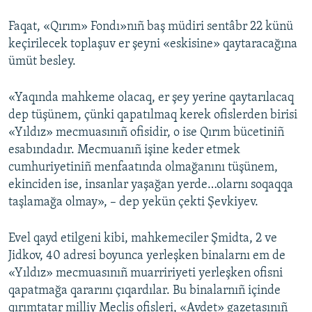
Faqat, «Qırım» Fondı»nıñ baş müdiri sentâbr 22 künü
keçirilecek toplaşuv er şeyni «eskisine» qaytaracağına
ümüt besley.
«Yaqında mahkeme olacaq, er şey yerine qaytarılacaq
dep tüşünem, çünki qapatılmaq kerek ofislerden birisi
«Yıldız» mecmuasınıñ ofisidir, o ise Qırım bücetiniñ
esabındadır. Mecmuanıñ işine keder etmek
cumhuriyetiniñ menfaatında olmağanını tüşünem,
ekinciden ise, insanlar yaşağan yerde…olarnı soqaqqa
taşlamağa olmay», – dep yekün çekti Şevkiyev.
Evel qayd etilgeni kibi, mahkemeciler Şmidta, 2 ve
Jidkov, 40 adresi boyunca yerleşken binalarnı em de
«Yıldız» mecmuasınıñ muarririyeti yerleşken ofisni
qapatmağa qararını çıqardılar. Bu binalarnıñ içinde
qırımtatar milliy Meclis ofisleri, «Avdet» gazetasınıñ