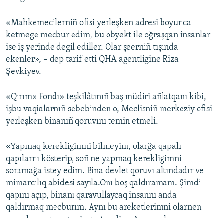
«Mahkemecilerniñ ofisi yerleşken adresi boyunca
ketmege mecbur edim, bu obyekt ile oğraşqan insanlar
ise iş yerinde degil ediller. Olar şeerniñ tışında
ekenler», – dep tarif etti QHA agentligine Riza
Şevkiyev.
«Qırım» Fondı» teşkilâtınıñ baş müdiri añlatqanı kibi,
işbu vaqialarnıñ sebebinden o, Meclisniñ merkeziy ofisi
yerleşken binanıñ qoruvını temin etmeli.
«Yapmaq kerekligimni bilmeyim, olarğa qapalı
qapılarnı kösterip, soñ ne yapmaq kerekligimni
soramağa istey edim. Bina devlet qoruvı altındadır ve
mimarcılıq abidesi sayıla.Onı boş qaldıramam. Şimdi
qapını açıp, binanı qaravullaycaq insannı anda
qaldırmaq mecburım. Aynı bu areketlerimni olarnen