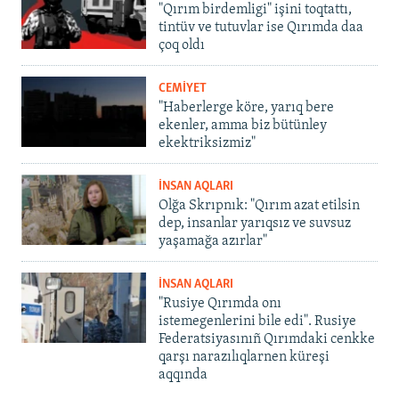
"Qırım birdemligi" işini toqtattı,
tintüv ve tutuvlar ise Qırımda daa
çoq oldı
CEMİYET
"Haberlerge köre, yarıq bere
ekenler, amma biz bütünley
ekektriksizmiz"
İNSAN AQLARI
Olğa Skrıpnık: "Qırım azat etilsin
dep, insanlar yarıqsız ve suvsuz
yaşamağa azırlar"
İNSAN AQLARI
"Rusiye Qırımda onı
istemegenlerini bile edi". Rusiye
Federatsiyasınıñ Qırımdaki cenkke
qarşı narazılıqlarnen küreşi
aqqında