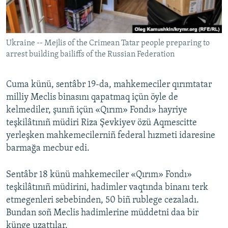
Русский
Українською
Ukraine -- Mejlis of the Crimean Tatar people preparing to
arrest building bailiffs of the Russian Federation
QOŞULIÑIZ!
Cuma künü, sentâbr 19-da, mahkemeciler qırımtatar
milliy Meclis binasını qapatmaq içün öyle de
kelmediler, şunıñ içün «Qırım» Fondı» hayriye
RFE/RS bütün saytları
teşkilâtınıñ müdiri Riza Şevkiyev özü Aqmescitte
yerleşken mahkemecilerniñ federal hızmeti idaresine
barmağa mecbur edi.
Sentâbr 18 künü mahkemeciler «Qırım» Fondı»
teşkilâtınıñ müdirini, hadimler vaqtında binanı terk
etmegenleri sebebinden, 50 biñ rublege cezaladı.
Bundan soñ Meclis hadimlerine müddetni daa bir
künge uzattılar.