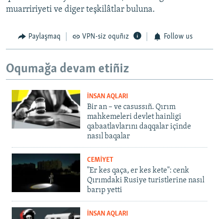
muarririyeti ve diger teşkilâtlar buluna.
Paylaşmaq
VPN-siz oquñız
Follow us
Oqumağa devam etiñiz
İNSAN AQLARI
Bir an – ve casussıñ. Qırım
mahkemeleri devlet hainligi
qabaatlavlarını daqqalar içinde
nasıl baqalar
CEMİYET
"Er kes qaça, er kes kete": cenk
Qırımdaki Rusiye turistlerine nasıl
barıp yetti
İNSAN AQLARI