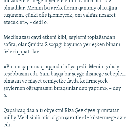
muzakere etmege niyet ete edim. Amma olar razı
olmadılar. Menim bu areketlerim qanuniy olacağını
tüşünem, çünki ofis işlemeycek, onı yalıñız nezaret
etecekler», – dedi o.
Meclis azası qayd etkeni kibi, şeylerni toplağandan
soñra, olar Şmidta 2 soqağı boyunca yerleşken binanı
özleri qapattılar.
«Binanı qapatmaq aqqında laf yoq edi. Menim şahsiy
teşebbüsim edi. Yani başqa bir şeyge ilişmege sebepleri
olmasın ve niayet cemiyetke fayda ketirmeycek
şeylernen oğraşmasını bıraqsınlar dep yaptım», – dey
o.
Qapalıcaq daa altı obyektni Riza Şevkiyev qırımtatar
milliy Meclisiniñ ofisi olğan şaraitlerde köstermege azır
edi.