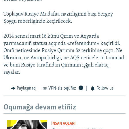
Toplaşuv Rusiye Mudafaa nazirliginiñ başı Sergey
Şoygu reberliginde keçirilecek.
2014 senesi mart 16 künü Qırım ve Aqyarda
yarımadanıñ statusı aqqında «referendum» keçirildi.
Onıñ neticesinde Rusiye Qırımnı öz terkibine qoştı. Ne
Ukraina, ne Avropa birligi, ne AQŞ neticelerni tanımadı
ve bunı Rusiye tarafından Qırımnıñ işğali olaraq
sayalar.
Paylaşmaq
VPN-siz oquñız
Follow us
Oqumağa devam etiñiz
İNSAN AQLARI