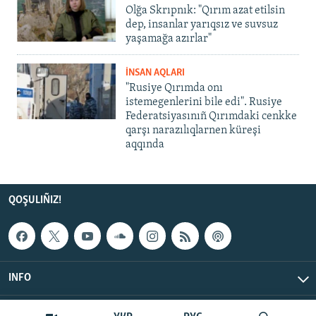
Olğa Skrıpnık: "Qırım azat etilsin
dep, insanlar yarıqsız ve suvsuz
yaşamağa azırlar"
İNSAN AQLARI
"Rusiye Qırımda onı
istemegenlerini bile edi". Rusiye
Federatsiyasınıñ Qırımdaki cenkke
qarşı narazılıqlarnen küreşi
aqqında
QOŞULIÑIZ!
INFO
© Qırım.Aqiqat, 2026 | All Rights Reserved.