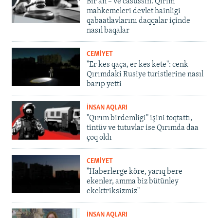
Bir an – ve casussıñ. Qırım
mahkemeleri devlet hainligi
qabaatlavlarını daqqalar içinde
nasıl baqalar
CEMİYET
"Er kes qaça, er kes kete": cenk
Qırımdaki Rusiye turistlerine nasıl
barıp yetti
İNSAN AQLARI
"Qırım birdemligi" işini toqtattı,
tintüv ve tutuvlar ise Qırımda daa
çoq oldı
CEMİYET
"Haberlerge köre, yarıq bere
ekenler, amma biz bütünley
ekektriksizmiz"
İNSAN AQLARI