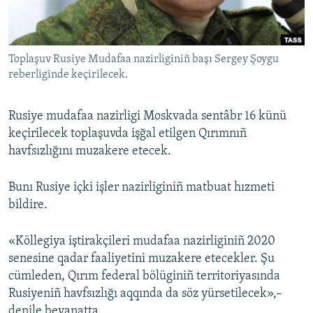
Русский
Українською
Toplaşuv Rusiye Mudafaa nazirliginiñ başı Sergey Şoygu
reberliginde keçirilecek.
QOŞULIÑIZ!
Rusiye mudafaa nazirligi Moskvada sentâbr 16 künü
keçirilecek toplaşuvda işğal etilgen Qırımnıñ
havfsızlığını muzakere etecek.
RFE/RS bütün saytları
Bunı Rusiye içki işler nazirliginiñ matbuat hızmeti
bildire.
«Köllegiya iştirakçileri mudafaa nazirliginiñ 2020
senesine qadar faaliyetini muzakere etecekler. Şu
cümleden, Qırım federal bölüginiñ territoriyasında
Rusiyeniñ havfsızlığı aqqında da söz yürsetilecek»,–
denile beyanatta.