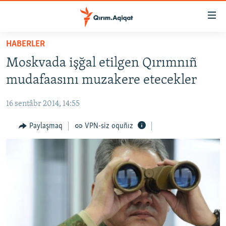
Link
açıqlığı
Esas
HABERLER
mündericege
HABERLER
Moskvada işğal etilgen Qırımnıñ
qaytmaq
SİYASET
Baş
mudafaasını muzakere etecekler
İQTİSADİYAT
navigatsiyağa
qaytmaq
16 sentâbr 2014, 14:55
CEMİYET
Qıdıruvğa
MEDENİYET
Paylaşmaq
VPN-siz oquñız
qaytmaq
İNSAN AQLARI
VİDEO
SÜRET
BLOGLAR
FİKİR