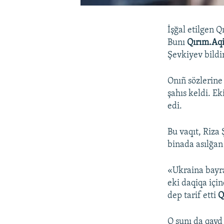
İşğal etilgen 
Bunı
Qırım.Aq
Şevkiyev bildi
Onıñ sözlerine
şahıs keldi. Ek
edi.
Bu vaqıt, Riza
binada asılğan
«Ukraina bayrağ
eki daqiqa için
dep tarif etti
Q
O şunı da qayd