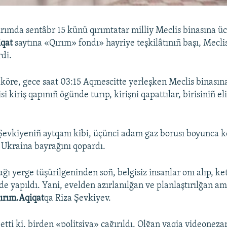
Qırımda sentâbr 15 künü qırımtatar milliy Meclis binasına üc
iqat
saytına «Qırım» fondı» hayriye teşkilâtınıñ başı, Meclis
rdi.
 köre, gece saat 03:15 Aqmescitte yerleşken Meclis binasına
isi kiriş qapınıñ ögünde turıp, kirişni qapattılar, birisiniñ e
 Şevkiyeniñ aytqanı kibi, üçünci adam gaz borusı boyunca kö
 Ukraina bayrağını qopardı.
ı yerge tüşürilgeninden soñ, belgisiz insanlar onı alıp, kett
de yapıldı. Yani, evelden azırlanılğan ve planlaştırılğan am
ırım.Aqiqat
qa Riza Şevkiyev.
 etti ki, birden «politsiya» çağırıldı. Olğan vaqia videonez