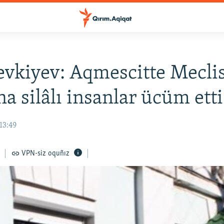
evkiyev: Aqmescitte Mecli
na silâlı insanlar ücüm etti
13:49
VPN-siz oquñız