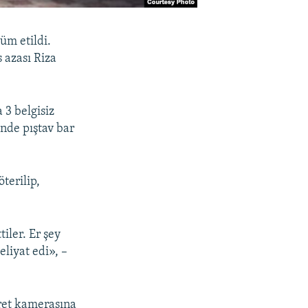
üm etildi.
 azası Riza
 3 belgisiz
linde pıştav bar
terilip,
iler. Er şey
eliyat edi», –
aret kamerasına