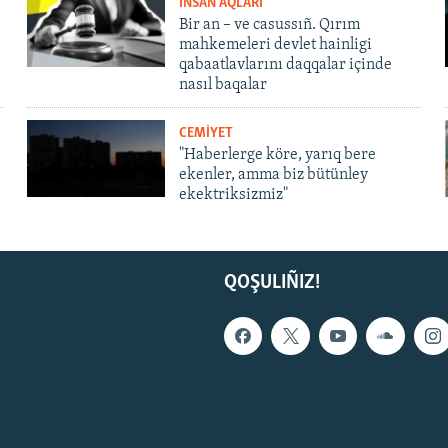
İNSAN AQLARI
Bir an – ve casussıñ. Qırım
mahkemeleri devlet hainligi
qabaatlavlarını daqqalar içinde
nasıl baqalar
CEMİYET
"Haberlerge köre, yarıq bere
ekenler, amma biz bütünley
ekektriksizmiz"
QOŞULIÑIZ!