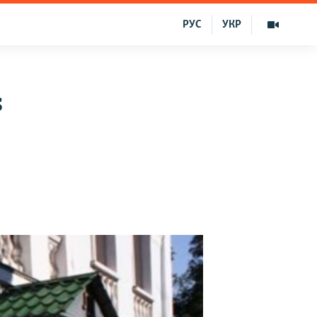
РУС
УКР
s