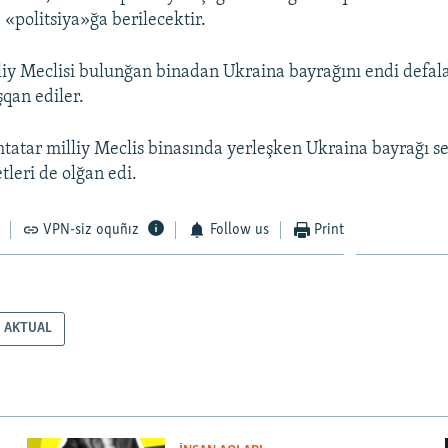
a «politsiya»ğa berilecektir.
liy Meclisi bulunğan binadan Ukraina bayrağını endi defal
şqan ediler.
ımtatar milliy Meclis binasında yerleşken Ukraina bayrağı 
etleri de olğan edi.
VPN-siz oquñız
Follow us
Print
AKTUAL