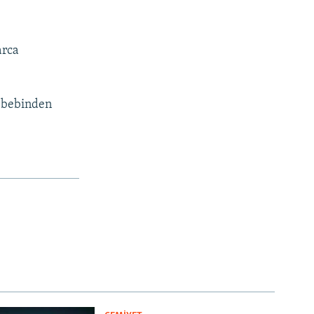
arca
sebebinden