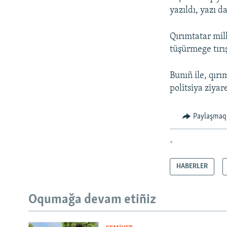
yazıldı, yazı d
Qırımtatar mil
tüşürmege tırı
Bunıñ ile, qır
politsiya ziyar
Paylaşmaq
*
HABERLER
Oqumağa devam etiñiz