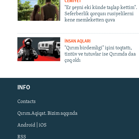
CEMİYET
"Er şeyni eki künde taşlap kettim".
Seferberlik qorqusı rusiyelilerni
kene memleketten quva
İNSAN AQLARI
"Qırım birdemligi" işini toqtattı,
tintüv ve tutuvlar ise Qırımda daa
çoq oldı
Русский
INFO
Українською
Contacts
QOŞULIÑIZ!
Qırım.Aqiqat. Bizim aqqında
Android | iOS
RSS