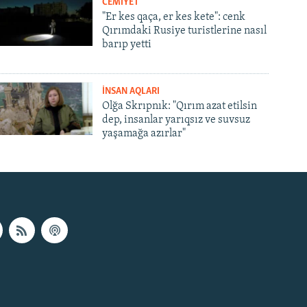
CEMİYET
"Er kes qaça, er kes kete": cenk
Qırımdaki Rusiye turistlerine nasıl
barıp yetti
İNSAN AQLARI
Olğa Skrıpnık: "Qırım azat etilsin
dep, insanlar yarıqsız ve suvsuz
yaşamağa azırlar"