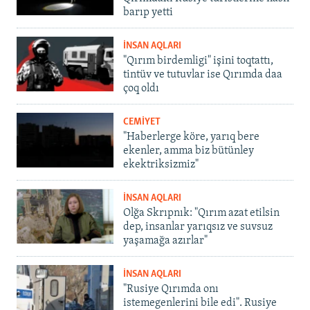
barıp yetti
İNSAN AQLARI
"Qırım birdemligi" işini toqtattı,
tintüv ve tutuvlar ise Qırımda daa
çoq oldı
CEMİYET
"Haberlerge köre, yarıq bere
ekenler, amma biz bütünley
ekektriksizmiz"
İNSAN AQLARI
Olğa Skrıpnık: "Qırım azat etilsin
dep, insanlar yarıqsız ve suvsuz
yaşamağa azırlar"
İNSAN AQLARI
"Rusiye Qırımda onı
istemegenlerini bile edi". Rusiye