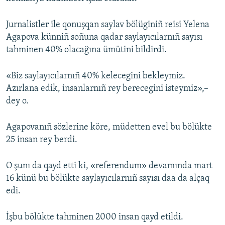
Jurnalistler ile qonuşqan saylav bölüginiñ reisi Yelena
Agapova künniñ soñuna qadar saylayıcılarnıñ sayısı
tahminen 40% olacağına ümütini bildirdi.
«Biz saylayıcılarnıñ 40% kelecegini bekleymiz.
Azırlana edik, insanlarnıñ rey berecegini isteymiz»,–
dey o.
Agapovanıñ sözlerine köre, müdetten evel bu bölükte
25 insan rey berdi.
O şunı da qayd etti ki, «referendum» devamında mart
16 künü bu bölükte saylayıcılarnıñ sayısı daa da alçaq
edi.
İşbu bölükte tahminen 2000 insan qayd etildi.