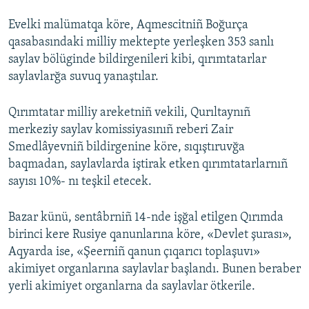
Evelki malümatqa köre, Aqmescitniñ Boğurça
qasabasındaki milliy mektepte yerleşken 353 sanlı
saylav bölüginde bildirgenileri kibi, qırımtatarlar
saylavlarğa suvuq yanaştılar.
Qırımtatar milliy areketniñ vekili, Qurıltaynıñ
merkeziy saylav komissiyasınıñ reberi Zair
Smedlâyevniñ bildirgenine köre, sıqıştıruvğa
baqmadan, saylavlarda iştirak etken qırımtatarlarnıñ
sayısı 10%- nı teşkil etecek.
Bazar künü, sentâbrniñ 14-nde işğal etilgen Qırımda
birinci kere Rusiye qanunlarına köre, «Devlet şurası»,
Aqyarda ise, «Şeerniñ qanun çıqarıcı toplaşuvı»
akimiyet organlarına saylavlar başlandı. Bunen beraber
yerli akimiyet organlarna da saylavlar ötkerile.