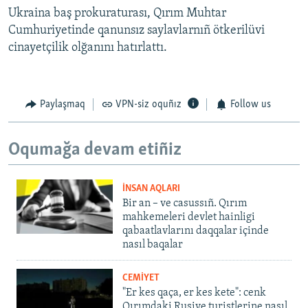
Ukraina baş prokuraturası, Qırım Muhtar
Cumhuriyetinde qanunsız saylavlarnıñ ötkerilüvi
cinayetçilik olğanını hatırlattı.
Paylaşmaq
VPN-siz oquñız
Follow us
Oqumağa devam etiñiz
İNSAN AQLARI
Bir an – ve casussıñ. Qırım
mahkemeleri devlet hainligi
qabaatlavlarını daqqalar içinde
nasıl baqalar
CEMİYET
"Er kes qaça, er kes kete": cenk
Qırımdaki Rusiye turistlerine nasıl