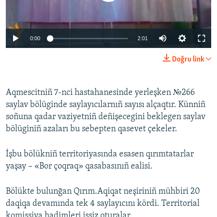
Русский
Українською
0:00
2:01
Doğru link
QOŞULIÑIZ!
Aqmescitniñ 7-nci hastahanesinde yerleşken №266
saylav bölüginde saylayıcılarnıñ sayısı alçaqtır. Künniñ
RFE/RS bütün saytları
soñuna qadar vaziyetniñ deñişecegini beklegen saylav
bölüginiñ azaları bu sebepten qasevet çekeler.
İşbu bölükniñ territoriyasında esasen qırımtatarlar
yaşay – «Bor çoqraq» qasabasınıñ ealisi.
Bölükte bulunğan Qırım.Aqiqat neşiriniñ mühbiri 20
daqiqa devamında tek 4 saylayıcını kördi. Territorial
komissiya hadimleri işsiz oturalar.