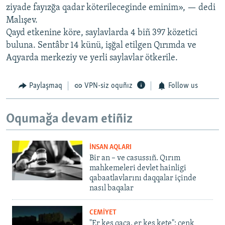
ziyade fayızğa qadar köterileceginde eminim», — dedi
Malışev.
Qayd etkenine köre, saylavlarda 4 biñ 397 közetici
buluna. Sentâbr 14 künü, işğal etilgen Qırımda ve
Aqyarda merkeziy ve yerli saylavlar ötkerile.
Paylaşmaq
VPN-siz oquñız
Follow us
Oqumağa devam etiñiz
İNSAN AQLARI
Bir an – ve casussıñ. Qırım
mahkemeleri devlet hainligi
qabaatlavlarını daqqalar içinde
nasıl baqalar
CEMİYET
"Er kes qaça, er kes kete": cenk