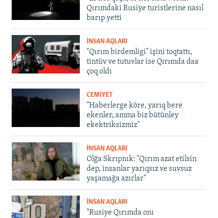
Qırımdaki Rusiye turistlerine nasıl
barıp yetti
İNSAN AQLARI
"Qırım birdemligi" işini toqtattı,
tintüv ve tutuvlar ise Qırımda daa
çoq oldı
CEMİYET
"Haberlerge köre, yarıq bere
ekenler, amma biz bütünley
ekektriksizmiz"
İNSAN AQLARI
Olğa Skrıpnık: "Qırım azat etilsin
dep, insanlar yarıqsız ve suvsuz
yaşamağa azırlar"
İNSAN AQLARI
"Rusiye Qırımda onı