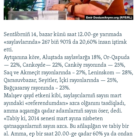
Русский
Українською
Sentâbrniñ 14, bazar künü saat 12.00-ge yarımada
QOŞULIÑIZ!
«saylavlarında» 267 biñ 907â da 20,60% insan iştirak
etti.
Aytqanına köre, Aluştada saylavlarğa 18%, Or-Qapuda
— 22%, Cankoyde— 22%, Canköy rayonında — 25%,
RFE/RS bütün saytları
Saq ve Akmeçit rayonlarında – 27%, Leninskom — 28%,
Qarasuvbazar, Seyitler, İçki rayonlarında — 25%,
Bağçasaray rayonında – 23%.
Malışev qayd etkeni kibi, saylaycılarnıñ sayısı mart
ayındaki «referendumdan» azca olğanını tasdiqladı,
amma aqşamğa qadar adamlarnıñ sayısı öser, dedi.
«Tabiy ki, 2014 senesi mart ayına nisbeten
qatnaşqanlarnıñ sayısı azca. Bu añlaşılğan ve tabiy bir
al. Amma, ep bir saat 20.00-ge qadar 60% ya da ondan