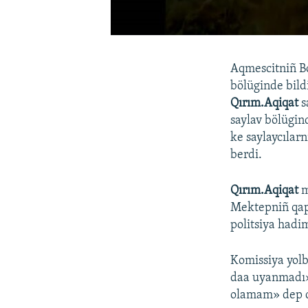
Aqmescitniñ Bo
bölüginde bildi
Qırım.Aqiqat
s
saylav bölügin
ke saylaycılar
berdi.
Qırım.Aqiqat
m
Mektepniñ qapu
politsiya hadim
Komissiya yolb
daa uyanmadı» 
olamam» dep q