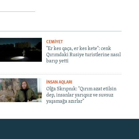
CEMİYET
"Er kes qaça, er kes kete": cenk
Qırımdaki Rusiye turistlerine nasıl
barıp yetti
İNSAN AQLARI
Olğa Skrıpnık: "Qırım azat etilsin
dep, insanlar yarıqsız ve suvsuz
yaşamağa azırlar"