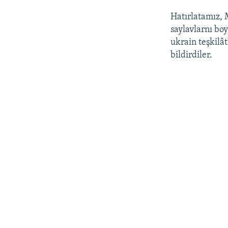
Hatırlatamız, M
saylavlarnı boy
ukrain teşkilâ
bildirdiler.