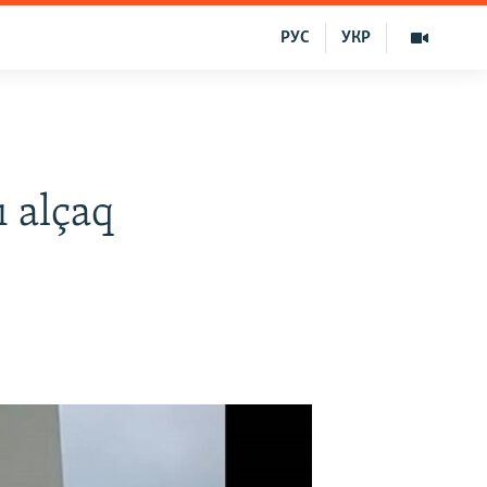
РУС
УКР
ı alçaq