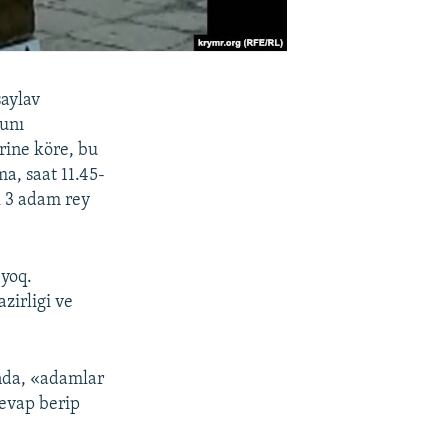
saylav
Bunı
rine köre, bu
a, saat 11.45-
k 3 adam rey
yoq.
zirligi ve
anda, «adamlar
cevap berip