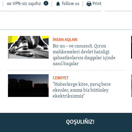
VPN-siz oquñız
Follow us
Print
İNSAN AQLARI
Bir an – ve casussıñ. Qırım
mahkemeleri devlet hainligi
qabaatlavlarını daqqalar içinde
nasıl baqalar
CEMİYET
"Haberlerge köre, yarıq bere
ekenler, amma biz bütünley
ekektriksizmiz"
QOŞULIÑIZ!