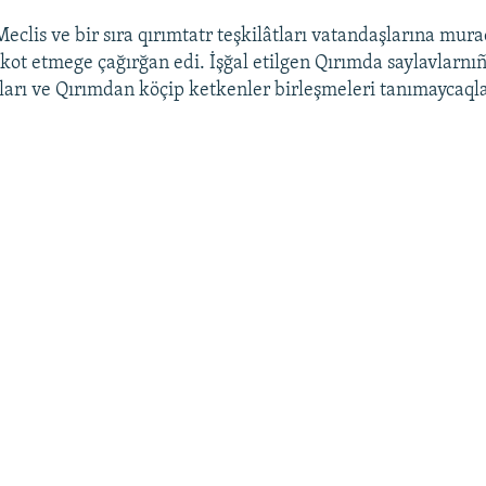
eclis ve bir sıra qırımtatr teşkilâtları vatandaşlarına mura
kot etmege çağırğan edi. İşğal etilgen Qırımda saylavlarnıñ
tları ve Qırımdan köçip ketkenler birleşmeleri tanımaycaqla