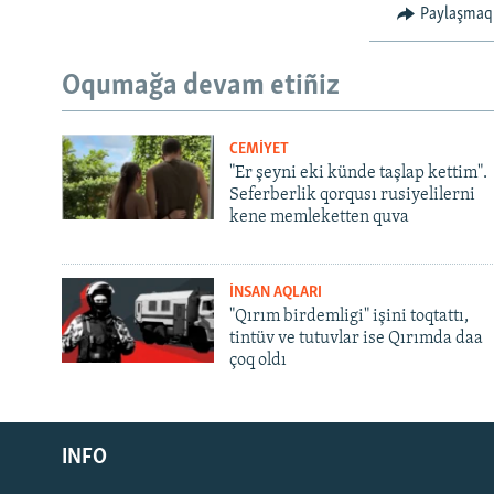
Paylaşmaq
Oqumağa devam etiñiz
CEMİYET
"Er şeyni eki künde taşlap kettim".
Seferberlik qorqusı rusiyelilerni
kene memleketten quva
İNSAN AQLARI
"Qırım birdemligi" işini toqtattı,
tintüv ve tutuvlar ise Qırımda daa
çoq oldı
Русский
INFO
Українською