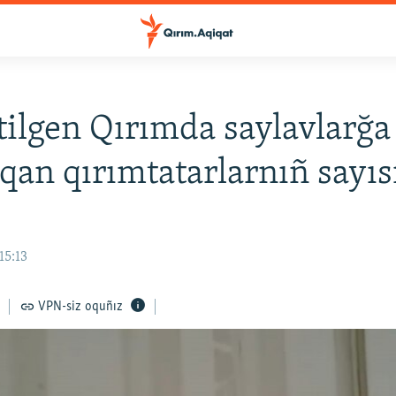
etilgen Qırımda saylavlarğa
qan qırımtatarlarnıñ sayıs
15:13
VPN-siz oquñız