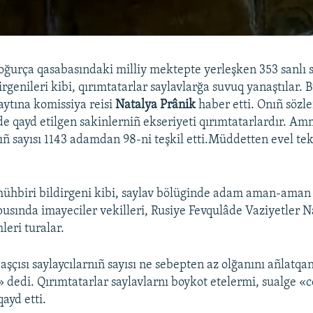
ğurça qasabasındaki milliy mektepte yerleşken 353 sanlı 
rgenileri kibi, qırımtatarlar saylavlarğa suvuq yanaştılar. 
aytına komissiya reisi
Natalya Prânik
haber etti. Onıñ sözle
de qayd etilgen sakinlerniñ ekseriyeti qırımtatarlardır. Amm
nıñ sayısı 1143 adamdan 98-ni teşkil etti.Müddetten evel te
ühbiri bildirgeni kibi, saylav bölüginde adam aman-aman 
sında imayeciler vekilleri, Rusiye Fevqulâde Vaziyetler Na
leri turalar.
aşçısı saylaycılarnıñ sayısı ne sebepten az olğanını añlatq
dedi. Qırımtatarlar saylavlarnı boykot etelermi, sualge «
ayd etti.