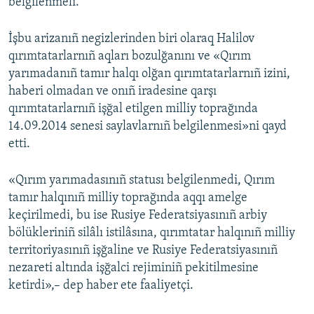
belgilenmeli.
İşbu arizanıñ negizlerinden biri olaraq Halilov
qırımtatarlarnıñ aqları bozulğanını ve «Qırım
yarımadanıñ tamır halqı olğan qırımtatarlarnıñ izini,
haberi olmadan ve onıñ iradesine qarşı
qırımtatarlarnıñ işğal etilgen milliy toprağında
14.09.2014 senesi saylavlarnıñ belgilenmesi»ni qayd
etti.
«Qırım yarımadasınıñ statusı belgilenmedi, Qırım
tamır halqınıñ milliy toprağında aqqı amelge
keçirilmedi, bu ise Rusiye Federatsiyasınıñ arbiy
bölükleriniñ silâlı istilâsına, qırımtatar halqınıñ milliy
territoriyasınıñ işğaline ve Rusiye Federatsiyasınıñ
nezareti altında işğalci rejiminiñ pekitilmesine
ketirdi»,– dep haber ete faaliyetçi.