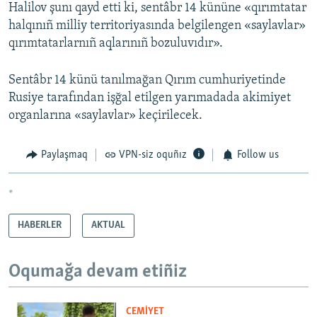
Halilov şunı qayd etti ki, sentâbr 14 kününe «qırımtatar
halqınıñ milliy territoriyasında belgilengen «saylavlar»
qırımtatarlarnıñ aqlarınıñ bozuluvıdır».
Sentâbr 14 künü tanılmağan Qırım cumhuriyetinde
Rusiye tarafından işğal etilgen yarımadada akimiyet
organlarına «saylavlar» keçirilecek.
Paylaşmaq
VPN-siz oquñız
Follow us
*
HABERLER
AKTUAL
Oqumağa devam etiñiz
CEMİYET