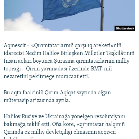
Русский
Українською
QOŞULIÑIZ!
Aqmescit – «Qırımtatarlarnıñ qarşılıq areketi»niñ
idarecisi Nedim Halilov Birleşken Milletler Teşkilâtınıñ
İnsan aqları boyunca Şurasına qırımtatarlarnıñ milliy
RFE/RS bütün saytları
toprağı – Qırım yarımadası üzerinde BMT-nıñ
nezaretini pekitmege muracaat etti.
Bu aqta faalciniñ Qırım.Aqiqat saytında olğan
mütenasip arizasında aytıla.
Halilov Rusiye ve Ukrainağa yönelgen rezolütsiyanı
bakmağa teklif etti. Oña köre, «qırımtatar halqınıñ
Qırımda öz milliy devletçiligi olmasınıñ aqqı»nı