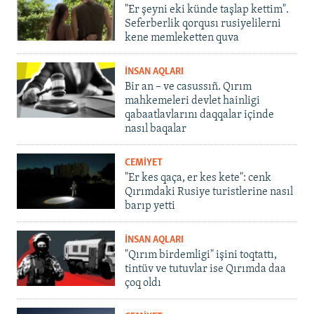
"Er şeyni eki künde taşlap kettim".
Seferberlik qorqusı rusiyelilerni
kene memleketten quva
İNSAN AQLARI
Bir an – ve casussıñ. Qırım
mahkemeleri devlet hainligi
qabaatlavlarını daqqalar içinde
nasıl baqalar
CEMİYET
"Er kes qaça, er kes kete": cenk
Qırımdaki Rusiye turistlerine nasıl
barıp yetti
İNSAN AQLARI
"Qırım birdemligi" işini toqtattı,
tintüv ve tutuvlar ise Qırımda daa
çoq oldı