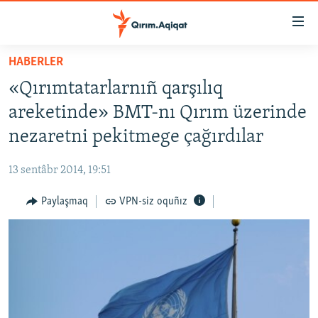
Link
açıqlığı
Esas
HABERLER
mündericege
HABERLER
«Qırımtatarlarnıñ qarşılıq
qaytmaq
SİYASET
Baş
areketinde» BMT-nı Qırım üzerinde
İQTİSADİYAT
navigatsiyağa
nezaretni pekitmege çağırdılar
qaytmaq
CEMİYET
Qıdıruvğa
13 sentâbr 2014, 19:51
MEDENİYET
qaytmaq
Paylaşmaq
VPN-siz oquñız
İNSAN AQLARI
VİDEO
SÜRET
BLOGLAR
FİKİR