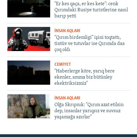
"Er kes qaça, er kes kete": cenk
Qırımdaki Rusiye turistlerine nasıl
barıp yetti
İNSAN AQLARI
"Qırım birdemligi" işini toqtattı,
tintüv ve tutuvlar ise Qırımda daa
çoq oldı
CEMİYET
"Haberlerge köre, yarıq bere
ekenler, amma biz bütünley
ekektriksizmiz"
İNSAN AQLARI
Olğa Skrıpnık: "Qırım azat etilsin
dep, insanlar yarıqsız ve suvsuz
yaşamağa azırlar"