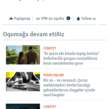
Paylaşmaq
VPN-siz oquñız
Follow us
Oqumağa devam etiñiz
CEMİYET
"Er şeyni eki künde taşlap kettim".
Seferberlik qorqusı rusiyelilerni
kene memleketten quva
İNSAN AQLARI
Bir an – ve casussıñ. Qırım
mahkemeleri devlet hainligi
qabaatlavlarını daqqalar içinde
nasıl baqalar
CEMİYET