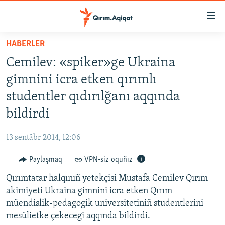
Link
açıqlığı
Esas
HABERLER
mündericege
HABERLER
Cemilev: «spiker»ge Ukraina
qaytmaq
SİYASET
Baş
gimnini icra etken qırımlı
İQTİSADİYAT
navigatsiyağa
studentler qıdırılğanı aqqında
qaytmaq
CEMİYET
bildirdi
Qıdıruvğa
MEDENİYET
qaytmaq
13 sentâbr 2014, 12:06
İNSAN AQLARI
Paylaşmaq
VPN-siz oquñız
VİDEO
Qırımtatar halqınıñ yetekçisi Mustafa Cemilev Qırım
SÜRET
akimiyeti Ukraina gimnini icra etken Qırım
BLOGLAR
müendislik-pedagogik universitetiniñ studentlerini
mesülietke çekecegi aqqında bildirdi.
FİKİR