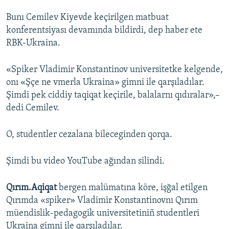
Bunı Cemilev Kiyevde keçirilgen matbuat
Русский
konferentsiyası devamında bildirdi, dep haber ete
Українською
RBK-Ukraina.
QOŞULIÑIZ!
«Spiker Vladimir Konstantinov universitetke kelgende,
onı «Şçe ne vmerla Ukraina» gimni ile qarşıladılar.
Şimdi pek ciddiy taqiqat keçirile, balalarnı qıdıralar»,–
dedi Cemilev.
RFE/RS bütün saytları
O, studentler cezalana bileceginden qorqa.
Şimdi bu video YouTube ağından silindi.
Qırım.Aqiqat
bergen malümatına köre, işğal etilgen
Qırımda «spiker» Vladimir Konstantinovnı Qırım
müendislik-pedagogik universitetiniñ studentleri
Ukraina gimni ile qarşıladılar.