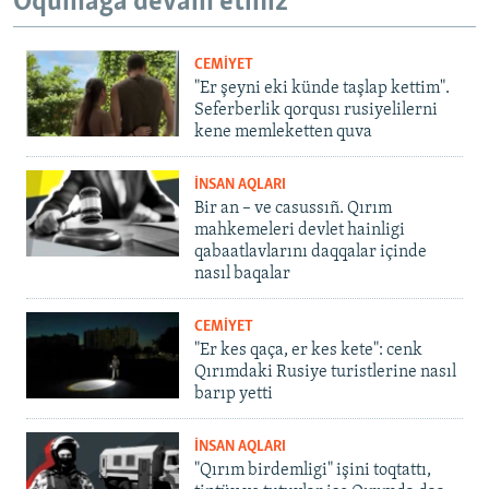
Oqumağa devam etiñiz
CEMİYET
"Er şeyni eki künde taşlap kettim".
Seferberlik qorqusı rusiyelilerni
kene memleketten quva
İNSAN AQLARI
Bir an – ve casussıñ. Qırım
mahkemeleri devlet hainligi
qabaatlavlarını daqqalar içinde
nasıl baqalar
CEMİYET
"Er kes qaça, er kes kete": cenk
Qırımdaki Rusiye turistlerine nasıl
barıp yetti
İNSAN AQLARI
"Qırım birdemligi" işini toqtattı,