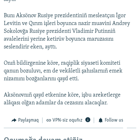
Русский
Bunı Aksönov Rusiye prezidentiniñ mesleatçısı İgor
Українською
Levitin ve Qırım işleri boyunca nazir muavini Andrey
Sokolovğa Rusiye prezidenti Vladimir Putinniñ
avalelerini yerine ketirüv boyunca maruzasını
QOŞULIÑIZ!
seslendirir eken, ayttı.
Onıñ bildirgenine köre, raqiplik siyaseti komiteti
RFE/RS bütün saytları
qanun bozuluvı, em de vekâletli şahıslarnıñ emek
nizamını bozğanlarını qayd etti.
Aksönovnıñ qayd etkenine köre, işbu areketlerge
alâqası olğan adamlar da cezasını alacaqlar.
Paylaşmaq
VPN-siz oquñız
Follow us