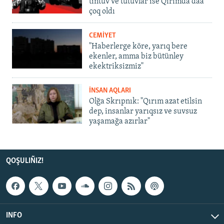
tintüv ve tutuvlar ise Qırımda daa
çoq oldı
CEMİYET
"Haberlerge köre, yarıq bere
ekenler, amma biz bütünley
ekektriksizmiz"
İNSAN AQLARI
Olğa Skrıpnık: "Qırım azat etilsin
dep, insanlar yarıqsız ve suvsuz
yaşamağa azırlar"
QOŞULIÑIZ!
INFO