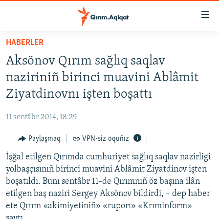
Link
açıqlığı
Esas
HABERLER
mündericege
HABERLER
Aksönov Qırım sağlıq saqlav
qaytmaq
SİYASET
Baş
naziriniñ birinci muavini Ablâmit
İQTİSADİYAT
navigatsiyağa
Ziyatdinovnı işten boşattı
qaytmaq
CEMİYET
Qıdıruvğa
11 sentâbr 2014, 18:29
MEDENİYET
qaytmaq
Paylaşmaq
VPN-siz oquñız
İNSAN AQLARI
İşğal etilgen Qırımda cumhuriyet sağlıq saqlav nazirligi
VİDEO
yolbaşçısınıñ birinci muavini Ablâmit Ziyatdinov işten
SÜRET
boşatıldı. Bunı sentâbr 11-de Qırımnıñ öz başına ilân
BLOGLAR
etilgen baş naziri Sergey Aksönov bildirdi, – dep haber
ete Qırım «akimiyetiniñ» «ruporı» «Krıminform»
FİKİR
saytı.