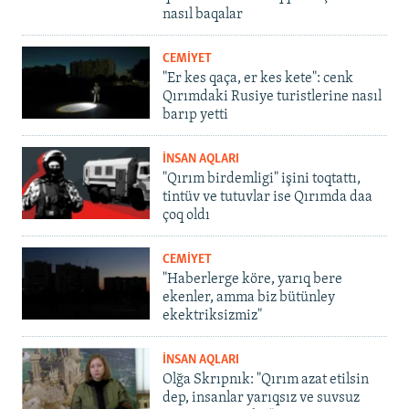
nasıl baqalar
CEMİYET
"Er kes qaça, er kes kete": cenk
Qırımdaki Rusiye turistlerine nasıl
barıp yetti
İNSAN AQLARI
"Qırım birdemligi" işini toqtattı,
tintüv ve tutuvlar ise Qırımda daa
çoq oldı
CEMİYET
"Haberlerge köre, yarıq bere
ekenler, amma biz bütünley
ekektriksizmiz"
İNSAN AQLARI
Olğa Skrıpnık: "Qırım azat etilsin
dep, insanlar yarıqsız ve suvsuz