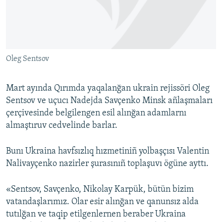
Русский
Українською
Oleg Sentsov
QOŞULIÑIZ!
Mart ayında Qırımda yaqalanğan ukrain rejissöri Oleg
Sentsov ve uçucı Nadejda Savçenko Minsk añlaşmaları
RFE/RS bütün saytları
çerçivesinde belgilengen esil alınğan adamlarnı
almaştıruv cedvelinde barlar.
Bunı Ukraina havfsızlıq hızmetiniñ yolbaşçısı Valentin
Nalivayçenko nazirler şurasınıñ toplaşuvı ögüne ayttı.
«Sentsov, Savçenko, Nikolay Karpük, bütün bizim
vatandaşlarımız. Olar esir alınğan ve qanunsız alda
tutılğan ve taqip etilgenlernen beraber Ukraina