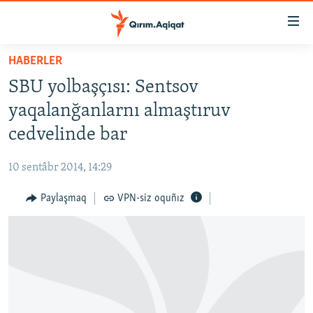
Link
açıqlığı
Esas
HABERLER
mündericege
HABERLER
SBU yolbaşçısı: Sentsov
qaytmaq
SİYASET
Baş
yaqalanğanlarnı almaştıruv
İQTİSADİYAT
navigatsiyağa
cedvelinde bar
qaytmaq
CEMİYET
Qıdıruvğa
10 sentâbr 2014, 14:29
MEDENİYET
qaytmaq
Paylaşmaq
VPN-siz oquñız
İNSAN AQLARI
VİDEO
SÜRET
BLOGLAR
FİKİR