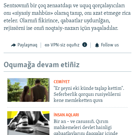
Sentsovnıñ bir çoq zenaatdaşı ve uquq qorçalayıcıları
onı «siyasiy mahbüs» olaraq tanıp, onı azat etmege rica
eteler. Olarnıñ fikirince, qabaatlar uydurılğan,
rejissörni ise onıñ noqtaiy-nazarı içün yaqaladılar.
Paylaşmaq
VPN-siz oquñız
Follow us
Oqumağa devam etiñiz
CEMİYET
"Er şeyni eki künde taşlap kettim".
Seferberlik qorqusı rusiyelilerni
kene memleketten quva
İNSAN AQLARI
Bir an – ve casussıñ. Qırım
mahkemeleri devlet hainligi
qabaatlavlarını daqqalar içinde