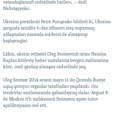
vatandaşlarınıñ cedvelinde barlar», -- dedi
Nalivayçenko.
Ukraina prezidenti Petro Poroşenko bildirdi ki, Ukraina
şarqında sentâbr 6-dan itibaren ateş toqtatmaq
añlaşmaları esasında esirlerni de almaştırıp
başlaycaqlar.
Lâkin, ukrain rejissöri Oleg Sentsovnıñ tatası Natalya
Kaplan kütleviy haber vastalarına bergen malümatına
köre, onıñ qardaşı almaşuv cedvelinde yoq.
Oleg Sentsov 2014 senesi mayıs 11-de Qırımda Rusiye
uquq qoruyıcı organlar tarafından yaqalandı. Onı
teraktrlar azırlamasında qabaatlaycaq olalar. Avgust 8-
de Moskva it’h mahkemesi Sentsovnı apste tutuv
apellâtsiyasını red etti.