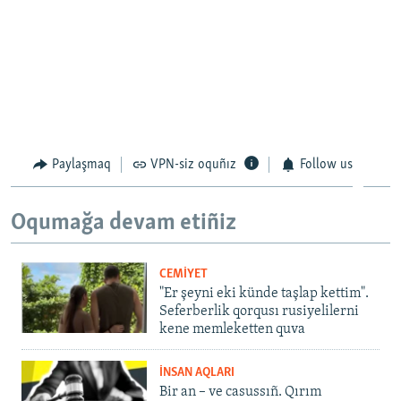
Paylaşmaq
VPN-siz oquñız
Follow us
Oqumağa devam etiñiz
CEMİYET
"Er şeyni eki künde taşlap kettim".
Seferberlik qorqusı rusiyelilerni
kene memleketten quva
İNSAN AQLARI
Bir an – ve casussıñ. Qırım