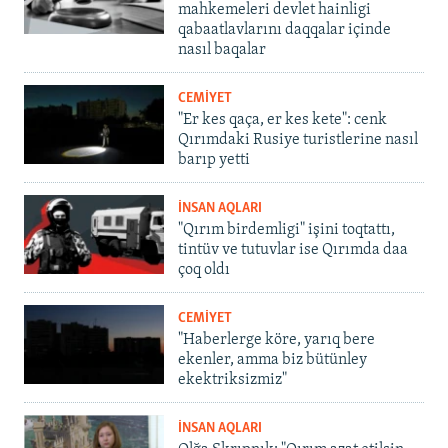
mahkemeleri devlet hainligi
qabaatlavlarını daqqalar içinde
nasıl baqalar
CEMİYET
"Er kes qaça, er kes kete": cenk
Qırımdaki Rusiye turistlerine nasıl
barıp yetti
İNSAN AQLARI
"Qırım birdemligi" işini toqtattı,
tintüv ve tutuvlar ise Qırımda daa
çoq oldı
CEMİYET
"Haberlerge köre, yarıq bere
ekenler, amma biz bütünley
ekektriksizmiz"
İNSAN AQLARI