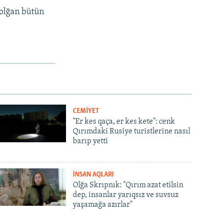
 olğan bütün
CEMİYET
"Er kes qaça, er kes kete": cenk
Qırımdaki Rusiye turistlerine nasıl
barıp yetti
İNSAN AQLARI
Olğa Skrıpnık: "Qırım azat etilsin
dep, insanlar yarıqsız ve suvsuz
yaşamağa azırlar"