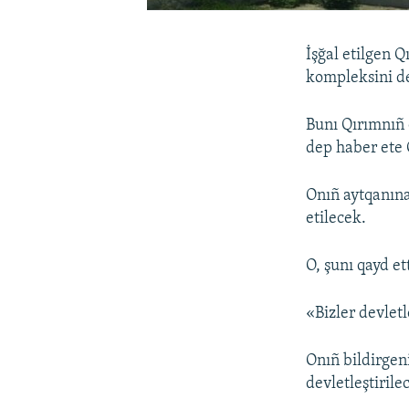
İşğal etilgen Q
kompleksini de
Bunı Qırımnıñ ö
dep haber ete 
Onıñ aytqanına
etilecek.
O, şunı qayd et
«Bizler devletl
Onıñ bildirgen
devletleştirile