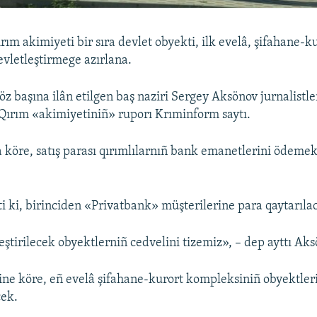
ırım akimiyeti bir sıra devlet obyekti, ilk evelâ, şifahane-k
vletleştirmege azırlana.
z başına ilân etilgen baş naziri Sergey Aksönov jurnalistler
Qırım «akimiyetiniñ» ruporı Krıminform saytı.
 köre, satış parası qırımlılarnıñ bank emanetlerini ödemek
ti ki, birinciden «Privatbank» müşterilerine para qaytarıla
eştirilecek obyektlerniñ cedvelini tizemiz», – dep ayttı Aks
ine köre, eñ evelâ şifahane-kurort kompleksiniñ obyektler
cek.