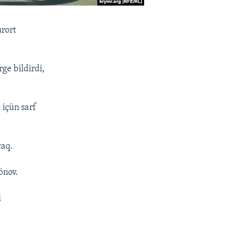
urort
ge bildirdi,
 içün sarf
caq.
önov.
i