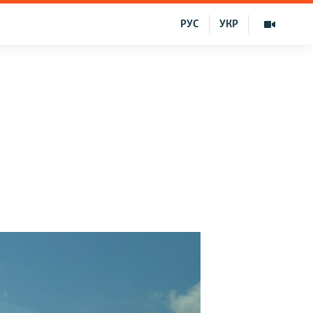
РУС
УКР