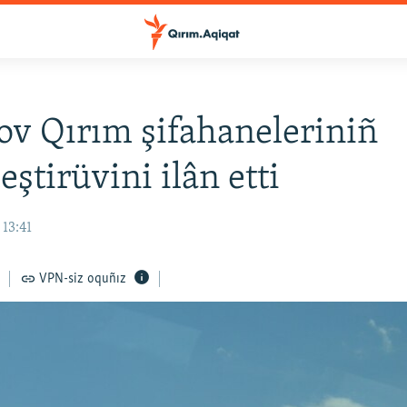
v Qırım şifahaneleriniñ
eştirüvini ilân etti
 13:41
VPN-siz oquñız