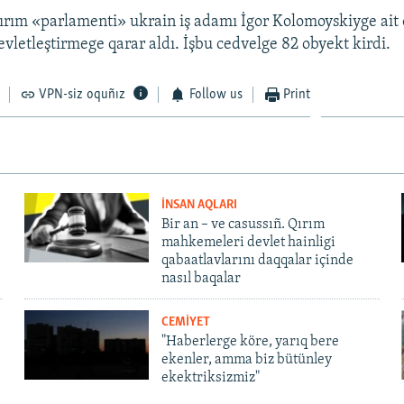
ırım «parlamenti» ukrain iş adamı İgor Kolomoyskiyge ait
vletleştirmege qarar aldı. İşbu cedvelge 82 obyekt kirdi.
VPN-siz oquñız
Follow us
Print
İNSAN AQLARI
Bir an – ve casussıñ. Qırım
mahkemeleri devlet hainligi
qabaatlavlarını daqqalar içinde
nasıl baqalar
CEMİYET
"Haberlerge köre, yarıq bere
ekenler, amma biz bütünley
ekektriksizmiz"