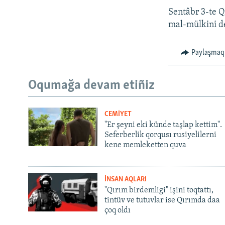
Sentâbr 3-te Q
mal-mülkini de
Paylaşmaq
Oqumağa devam etiñiz
CEMİYET
"Er şeyni eki künde taşlap kettim".
Seferberlik qorqusı rusiyelilerni
kene memleketten quva
İNSAN AQLARI
"Qırım birdemligi" işini toqtattı,
tintüv ve tutuvlar ise Qırımda daa
çoq oldı