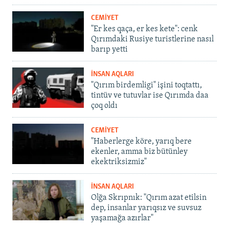
CEMİYET
"Er kes qaça, er kes kete": cenk
Qırımdaki Rusiye turistlerine nasıl
barıp yetti
İNSAN AQLARI
"Qırım birdemligi" işini toqtattı,
tintüv ve tutuvlar ise Qırımda daa
çoq oldı
CEMİYET
"Haberlerge köre, yarıq bere
ekenler, amma biz bütünley
ekektriksizmiz"
İNSAN AQLARI
Olğa Skrıpnık: "Qırım azat etilsin
dep, insanlar yarıqsız ve suvsuz
yaşamağa azırlar"