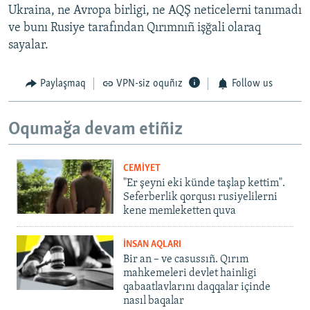
Ukraina, ne Avropa birligi, ne AQŞ neticelerni tanımadı
ve bunı Rusiye tarafından Qırımnıñ işğali olaraq
sayalar.
Paylaşmaq
VPN-siz oquñız
Follow us
Oqumağa devam etiñiz
CEMİYET
"Er şeyni eki künde taşlap kettim".
Seferberlik qorqusı rusiyelilerni
kene memleketten quva
İNSAN AQLARI
Bir an – ve casussıñ. Qırım
mahkemeleri devlet hainligi
qabaatlavlarını daqqalar içinde
nasıl baqalar