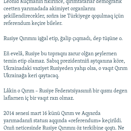
Leonid Kuçmanıñ fikirince, qırımtatarlar demografik
ceetten yarımadada akimiyet organlarını
şekillendirecekler, soñra ise Türkiyege qoşulmaq içün
referendum keçire bileler.
Rusiye Qırımnı işğal etip, ğalip çıqmadı, dep tüşüne o.
Eñ evelâ, Rusiye bu topraqnı zarur olğan şeylernen
temin etip olamaz. Sabıq prezidentniñ aytqanına köre,
Ukrainadaki vaziyet Rusiyeden yahşı olsa, o vaqıt Qırım
Ukrainağa keri qaytacaq.
Lâkin o Qırım – Rusiye Federatsiyasınıñ bir qısmı degen
laflarnen iç bir vaqıt razı olmaz.
2014 senesi mart 16 künü Qırım ve Aqyarda
yarımadanıñ statusı aqqında «referendum» keçirildi.
Onıñ neticesinde Rusiye Qırımnı öz terkibine qoştı. Ne