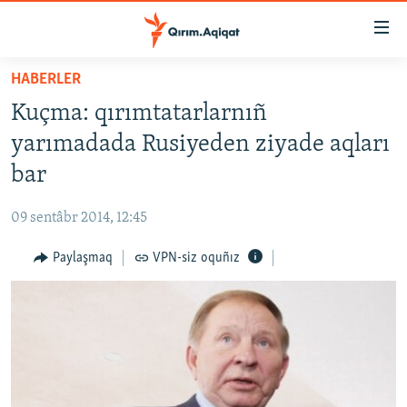
Link
açıqlığı
Esas
HABERLER
mündericege
HABERLER
Kuçma: qırımtatarlarnıñ
qaytmaq
SİYASET
Baş
yarımadada Rusiyeden ziyade aqları
İQTİSADİYAT
navigatsiyağa
bar
qaytmaq
CEMİYET
Qıdıruvğa
09 sentâbr 2014, 12:45
MEDENİYET
qaytmaq
Paylaşmaq
VPN-siz oquñız
İNSAN AQLARI
VİDEO
SÜRET
BLOGLAR
FİKİR