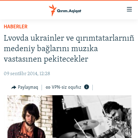
Link
açıqlığı
Esas
HABERLER
mündericege
HABERLER
Lvovda ukrainler ve qırımtatarlarnıñ
qaytmaq
SİYASET
Baş
medeniy bağlarını muzıka
İQTİSADİYAT
navigatsiyağa
vastasınen pekitecekler
qaytmaq
CEMİYET
Qıdıruvğa
09 sentâbr 2014, 12:28
MEDENİYET
qaytmaq
Paylaşmaq
VPN-siz oquñız
İNSAN AQLARI
VİDEO
SÜRET
BLOGLAR
FİKİR