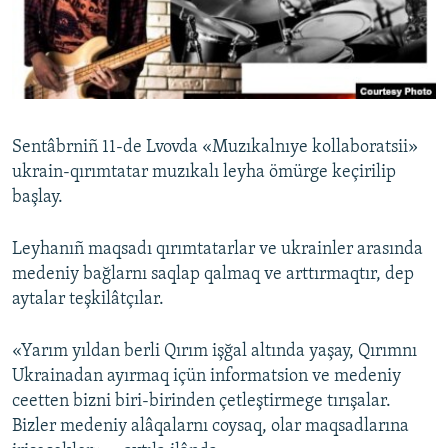
Русский
Українською
QOŞULIÑIZ!
Sentâbrniñ 11-de Lvovda «Muzıkalnıye kollaboratsii»
ukrain-qırımtatar muzıkalı leyha ömürge keçirilip
başlay.
RFE/RS bütün saytları
Leyhanıñ maqsadı qırımtatarlar ve ukrainler arasında
medeniy bağlarnı saqlap qalmaq ve arttırmaqtır, dep
aytalar teşkilâtçılar.
«Yarım yıldan berli Qırım işğal altında yaşay, Qırımnı
Ukrainadan ayırmaq içün informatsion ve medeniy
ceetten bizni biri-birinden çetleştirmege tırışalar.
Bizler medeniy alâqalarnı coysaq, olar maqsadlarına