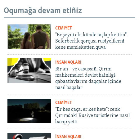
Oqumağa devam etiñiz
CEMİYET
"Er şeyni eki künde taşlap kettim".
Seferberlik qorqusı rusiyelilerni
kene memleketten quva
İNSAN AQLARI
Bir an – ve casussıñ. Qırım
mahkemeleri devlet hainligi
qabaatlavlarını daqqalar içinde
nasıl baqalar
CEMİYET
"Er kes qaça, er kes kete": cenk
Qırımdaki Rusiye turistlerine nasıl
barıp yetti
İNSAN AQLARI