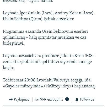
irişecekler», – aytıla ilânda.
Leyhada İgor Gnidin (Lvov), Andrey Kohan (Lvov),
Usein Bekirov (Qırım) iştirak etecekler.
Programma esasında Usein Bekirovnıñ eserleri
qullanılacaq – halq qırımtatar muzıkası ve caz
birleştirüvi.
Leyhanı «Musiclive» prodüser şirketi «Krım SOS»
cemaat teşebbüsiniñ qol tutuvı sayesinde amelge
keçire.
Tedbir saat 20:00 Lvovdaki Valovaya soqağı, 18a,
«Ğayeler müzeyinde» («Müzey idey») başlanacaq.
Paylaşmaq
VPN-siz oquñız
Follow us