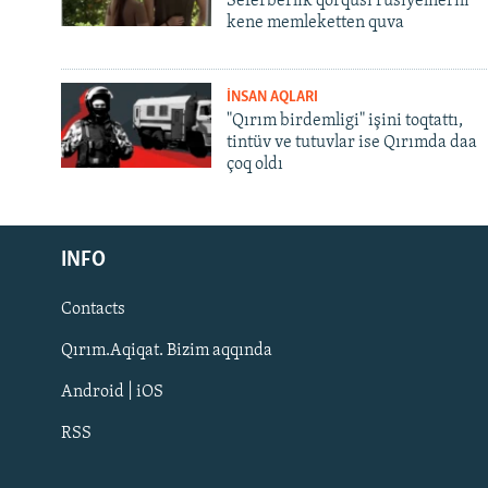
Seferberlik qorqusı rusiyelilerni
kene memleketten quva
İNSAN AQLARI
"Qırım birdemligi" işini toqtattı,
tintüv ve tutuvlar ise Qırımda daa
çoq oldı
Русский
Українською
INFO
Contacts
QOŞULIÑIZ!
Qırım.Aqiqat. Bizim aqqında
Android | iOS
RSS
RFE/RS bütün saytları