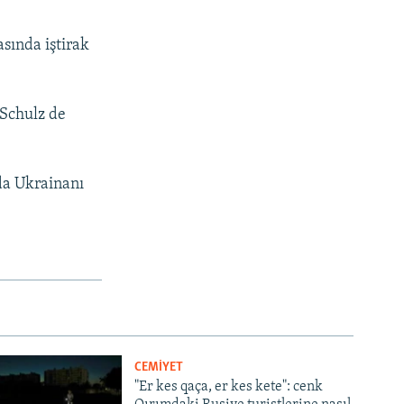
asında iştirak
 Schulz de
da Ukrainanı
CEMİYET
"Er kes qaça, er kes kete": cenk