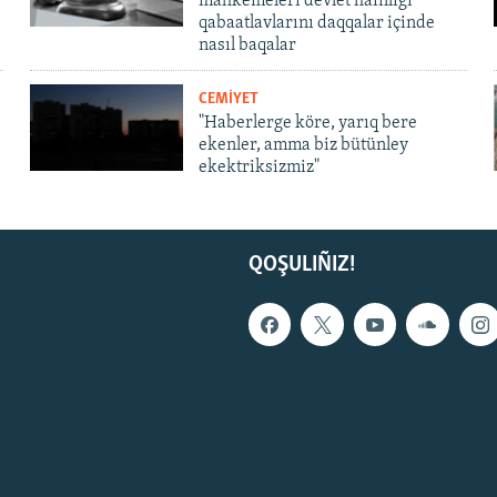
mahkemeleri devlet hainligi
qabaatlavlarını daqqalar içinde
nasıl baqalar
CEMİYET
"Haberlerge köre, yarıq bere
ekenler, amma biz bütünley
ekektriksizmiz"
QOŞULIÑIZ!