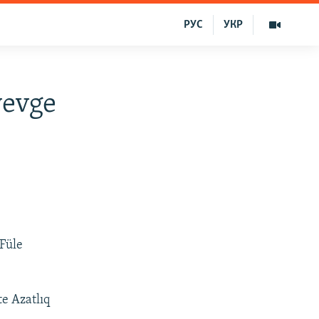
РУС
УКР
yevge
 Füle
te Azatlıq