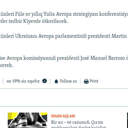
ünleri Füle er yıllıq Yalta Avropa strategiyası konferentsiy
efer tedbir Kiyevde ötkerilecek.
künleri Ukrainanı Avropa parlamentiniñ prezidenti Martin
.
ise Avropa komissiyasınıñ prezidenti José Manuel Barroso 
kerek.
VPN-siz oquñız
Follow us
Print
İNSAN AQLARI
Bir an – ve casussıñ. Qırım