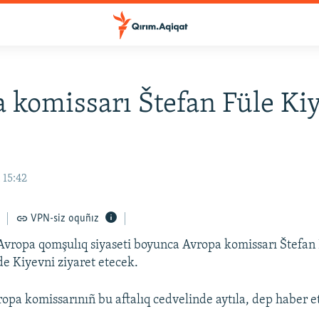
 komissarı Štefan Füle Ki
 15:42
VPN-siz oquñız
Avropa qomşulıq siyaseti boyunca Avropa komissarı Štefan
de Kiyevni ziyaret etecek.
opa komissarınıñ bu aftalıq cedvelinde aytıla, dep haber e