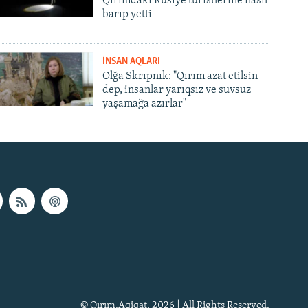
Qırımdaki Rusiye turistlerine nasıl
barıp yetti
İNSAN AQLARI
Olğa Skrıpnık: "Qırım azat etilsin
dep, insanlar yarıqsız ve suvsuz
yaşamağa azırlar"
© Qırım.Aqiqat, 2026 | All Rights Reserved.