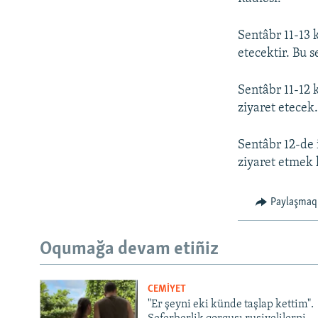
Sentâbr 11-13 k
etecektir. Bu s
Sentâbr 11-12 
ziyaret etecek
Sentâbr 12-de 
ziyaret etmek 
Paylaşmaq
Oqumağa devam etiñiz
CEMİYET
"Er şeyni eki künde taşlap kettim".