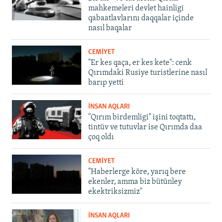
mahkemeleri devlet hainligi
qabaatlavlarını daqqalar içinde
nasıl baqalar
CEMİYET
"Er kes qaça, er kes kete": cenk
Qırımdaki Rusiye turistlerine nasıl
barıp yetti
İNSAN AQLARI
"Qırım birdemligi" işini toqtattı,
tintüv ve tutuvlar ise Qırımda daa
çoq oldı
CEMİYET
"Haberlerge köre, yarıq bere
ekenler, amma biz bütünley
ekektriksizmiz"
İNSAN AQLARI