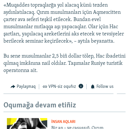
«Muqaddes topraqlarğa yol alacaq künü tezden
Русский
aydınlatılacaq. Qırım musulmanları içün Aqmescitten
çarter ava seferi teşkil etilecek. Bundan evel
Українською
musulmanlar mıtlaqqa aşı yapacaqlar. Olar içün Hac
şartları, yapılacaq areketlerini aks etecek ve tevsiyeler
QOŞULIÑIZ!
berilecek seminar keçirilecek», – aytıla beyanatta.
Bu sene musulmanlar 2,5 biñ dollar tölep, Hac ibadetini
RFE/RS bütün saytları
qılmaq imkânına nail oldılar. Taşımalar Rusiye turistik
operatorına ait.
Paylaşmaq
VPN-siz oquñız
Follow us
Oqumağa devam etiñiz
İNSAN AQLARI
Bir an – ve casussıñ. Qırım