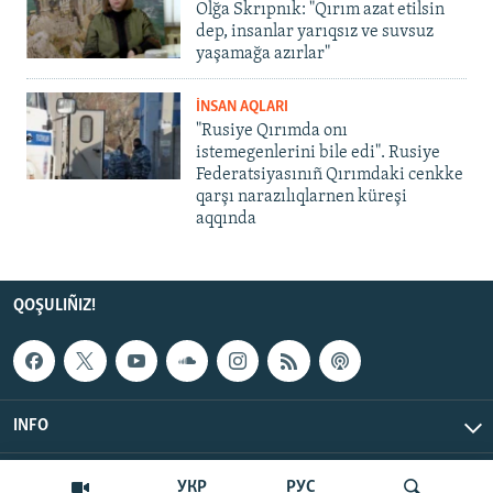
Olğa Skrıpnık: "Qırım azat etilsin
dep, insanlar yarıqsız ve suvsuz
yaşamağa azırlar"
İNSAN AQLARI
"Rusiye Qırımda onı
istemegenlerini bile edi". Rusiye
Federatsiyasınıñ Qırımdaki cenkke
qarşı narazılıqlarnen küreşi
aqqında
QOŞULIÑIZ!
INFO
© Qırım.Aqiqat, 2026 | All Rights Reserved.
УКР
РУС