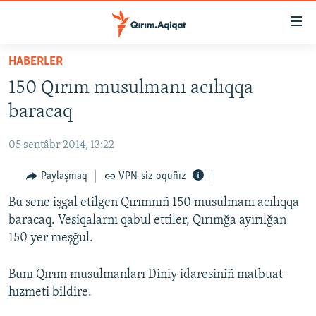
Link
açıqlığı
Esas
HABERLER
mündericege
HABERLER
150 Qırım musulmanı acılıqqa
qaytmaq
SİYASET
Baş
baracaq
İQTİSADİYAT
navigatsiyağa
qaytmaq
05 sentâbr 2014, 13:22
CEMİYET
Qıdıruvğa
MEDENİYET
Paylaşmaq
VPN-siz oquñız
qaytmaq
İNSAN AQLARI
Bu sene işgal etilgen Qırımnıñ 150 musulmanı acılıqqa
baracaq. Vesiqalarnı qabul ettiler, Qırımğa ayırılğan
VİDEO
150 yer meşğul.
SÜRET
Bunı Qırım musulmanları Diniy idaresiniñ matbuat
BLOGLAR
hızmeti bildire.
FİKİR