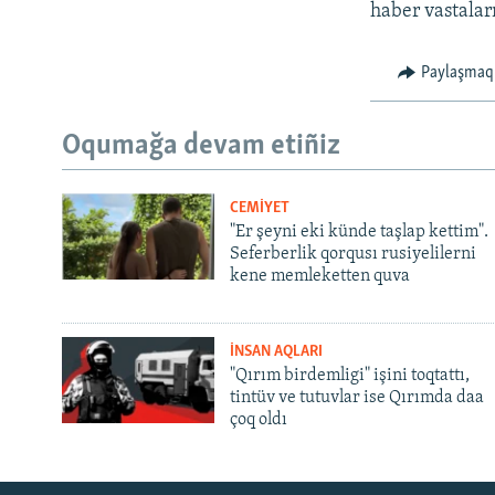
haber vastaları
Paylaşmaq
Oqumağa devam etiñiz
CEMİYET
"Er şeyni eki künde taşlap kettim".
Seferberlik qorqusı rusiyelilerni
kene memleketten quva
İNSAN AQLARI
"Qırım birdemligi" işini toqtattı,
tintüv ve tutuvlar ise Qırımda daa
çoq oldı
Русский