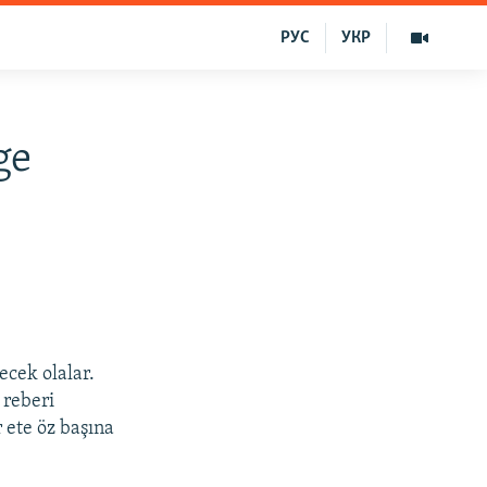
РУС
УКР
ge
ecek olalar.
 reberi
 ete öz başına