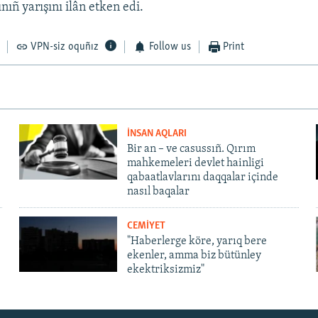
nıñ yarışını ilân etken edi.
VPN-siz oquñız
Follow us
Print
İNSAN AQLARI
Bir an – ve casussıñ. Qırım
mahkemeleri devlet hainligi
qabaatlavlarını daqqalar içinde
nasıl baqalar
CEMİYET
"Haberlerge köre, yarıq bere
ekenler, amma biz bütünley
ekektriksizmiz"