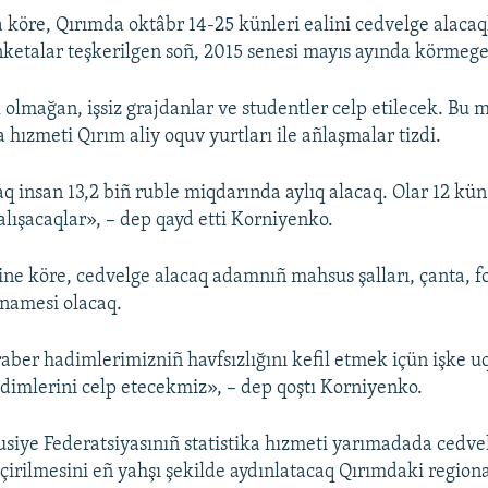
 köre, Qırımda oktâbr 14-25 künleri ealini cedvelge alacaq
anketalar teşkerilgen soñ, 2015 senesi mayıs ayında körmege 
 olmağan, işsiz grajdanlar ve studentler celp etilecek. Bu
a hızmeti Qırım aliy oquv yurtları ile añlaşmalar tizdi.
caq insan 13,2 biñ ruble miqdarında aylıq alacaq. Olar 12 k
alışacaqlar», – dep qayd etti Korniyenko.
ine köre, cedvelge alacaq adamnıñ mahsus şalları, çanta, fo
namesi olacaq.
ber hadimlerimizniñ havfsızlığını kefil etmek içün işke u
dimlerini celp etecekmiz», – dep qoştı Korniyenko.
siye Federatsiyasınıñ statistika hızmeti yarımadada cedve
eçirilmesini eñ yahşı şekilde aydınlatacaq Qırımdaki region