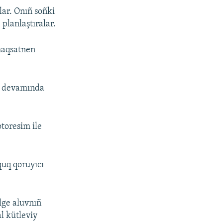
lar. Onıñ soñki
planlaştıralar.
 maqsatnen
ün devamında
toresim ile
quq qoruyıcı
lge aluvnıñ
al kütleviy