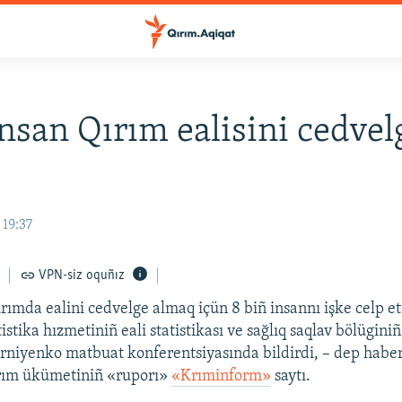
insan Qırım ealisini cedvel
 19:37
VPN-siz oquñız
ırımda ealini cedvelge almaq içün 8 biñ insannı işke celp et
istika hızmetiniñ eali statistikası ve sağlıq saqlav bölüginiñ
niyenko matbuat konferentsiyasında bildirdi, – dep haber
ırım ükümetiniñ «ruporı»
«Krıminform»
saytı.