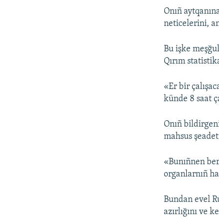
Onıñ aytqanına
neticelerini, 
Bu işke meşğul
Qırım statistik
«Er bir çalışa
künde 8 saat ç
Onıñ bildirgen
mahsus şeadet
«Bunıñnen bera
organlarnıñ ha
Bundan evel Ru
azırlığını ve k