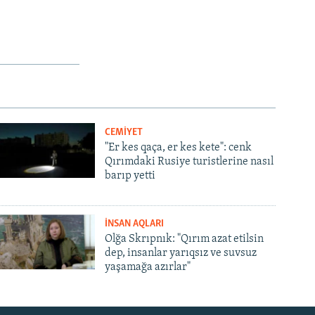
CEMİYET
"Er kes qaça, er kes kete": cenk
Qırımdaki Rusiye turistlerine nasıl
barıp yetti
İNSAN AQLARI
Olğa Skrıpnık: "Qırım azat etilsin
dep, insanlar yarıqsız ve suvsuz
yaşamağa azırlar"