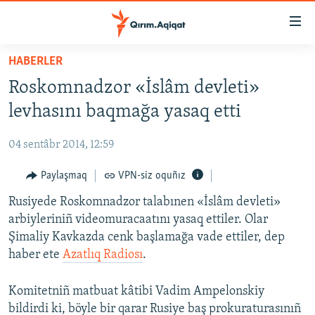
Link
açıqlığı
Esas
HABERLER
mündericege
HABERLER
Roskomnadzor «İslâm devleti»
qaytmaq
SİYASET
Baş
levhasını baqmağa yasaq etti
İQTİSADİYAT
navigatsiyağa
qaytmaq
04 sentâbr 2014, 12:59
CEMİYET
Qıdıruvğa
MEDENİYET
Paylaşmaq
VPN-siz oquñız
qaytmaq
İNSAN AQLARI
Rusiyede Roskomnadzor talabınen «İslâm devleti»
arbiyleriniñ videomuracaatını yasaq ettiler. Olar
VİDEO
Şimaliy Kavkazda cenk başlamağa vade ettiler, dep
SÜRET
haber ete
Azatlıq Radiosı
.
BLOGLAR
Komitetniñ matbuat kâtibi Vadim Ampelonskiy
FİKİR
bildirdi ki, böyle bir qarar Rusiye baş prokuraturasınıñ