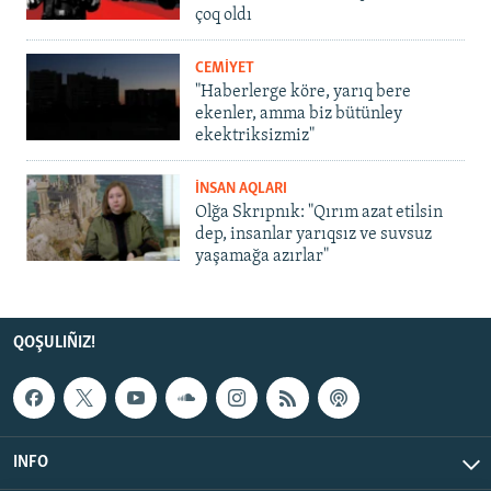
çoq oldı
CEMİYET
"Haberlerge köre, yarıq bere
ekenler, amma biz bütünley
ekektriksizmiz"
İNSAN AQLARI
Olğa Skrıpnık: "Qırım azat etilsin
dep, insanlar yarıqsız ve suvsuz
yaşamağa azırlar"
QOŞULIÑIZ!
INFO