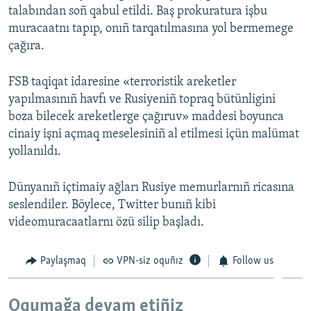
talabından soñ qabul etildi. Baş prokuratura işbu
Русский
muracaatnı tapıp, onıñ tarqatılmasına yol bermemege
çağıra.
Українською
FSB taqiqat idaresine «terroristik areketler
QOŞULIÑIZ!
yapılmasınıñ havfı ve Rusiyeniñ topraq bütünligini
boza bilecek areketlerge çağıruv» maddesi boyunca
cinaiy işni açmaq meselesiniñ al etilmesi içün malümat
yollanıldı.
RFE/RS bütün saytları
Dünyanıñ içtimaiy ağları Rusiye memurlarnıñ ricasına
seslendiler. Böylece, Twitter bunıñ kibi
videomuracaatlarnı özü silip başladı.
Paylaşmaq
VPN-siz oquñız
Follow us
Oqumağa devam etiñiz