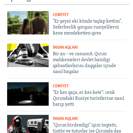
CEMİYET
"Er şeyni eki künde taşlap kettim".
Seferberlik qorqusı rusiyelilerni
kene memleketten quva
İNSAN AQLARI
Bir an – ve casussıñ. Qırım
mahkemeleri devlet hainligi
qabaatlavlarını daqqalar içinde
nasıl baqalar
CEMİYET
"Er kes qaça, er kes kete": cenk
Qırımdaki Rusiye turistlerine nasıl
barıp yetti
İNSAN AQLARI
"Qırım birdemligi" işini toqtattı,
tintüv ve tutuvlar ise Qırımda daa