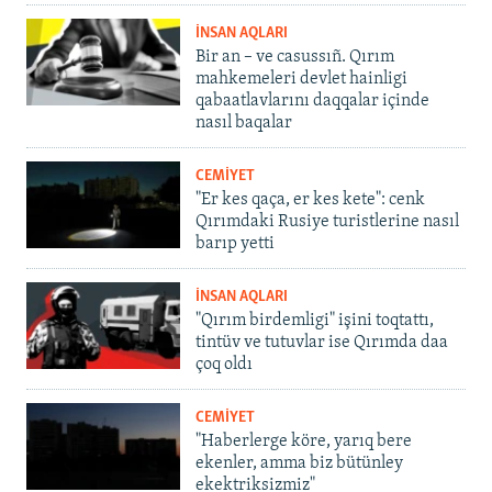
İNSAN AQLARI
Bir an – ve casussıñ. Qırım
mahkemeleri devlet hainligi
qabaatlavlarını daqqalar içinde
nasıl baqalar
CEMİYET
"Er kes qaça, er kes kete": cenk
Qırımdaki Rusiye turistlerine nasıl
barıp yetti
İNSAN AQLARI
"Qırım birdemligi" işini toqtattı,
tintüv ve tutuvlar ise Qırımda daa
çoq oldı
CEMİYET
"Haberlerge köre, yarıq bere
ekenler, amma biz bütünley
ekektriksizmiz"