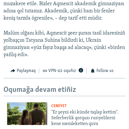
muzakere etile. Bizler Aqmescit akademik gimnaziyası
adına qol tutamız. Akademik, çünki bazı bir fenler
keniş tarzda ögrenile», – dep tarif etti müdir.
Malüm olğanı kibi, Aqmescit şeer şurası tasil idaresiniñ
yolbaşçısı Tatyana Suhina bildirdi ki, Ukrain
gimnaziyası «yüz fayız başqa ad alacaq», çünki «birden
yañlış edi».
Paylaşmaq
VPN-siz oquñız
Follow us
Oqumağa devam etiñiz
CEMİYET
"Er şeyni eki künde taşlap kettim".
Seferberlik qorqusı rusiyelilerni
kene memleketten quva