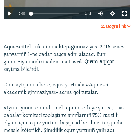
Русский
0:00
1:42
Українською
Doğru link
QOŞULIÑIZ!
Aqmescitteki ukrain mektep-gimnaziyası 2015 senesi
yanvarniñ 1-ne qadar başqa adnı alacaq. Bunı
gimnaziya müdiri Valentina Lavrik
Qırım.Aqiqat
RFE/RS bütün saytları
saytına bildirdi.
Onıñ aytqanına köre, oquv yurtında «Aqmescit
akademik gimnaziyası» adına qol tutalar.
«İyün ayınıñ soñunda mektepniñ terbiye şurası, ana-
babalar komiteti toplaştı ve sınıflarnıñ 75% rus tilli
olğanı içün oquv yurtına başqa ad berilmesi aqqında
mesele köterildi. Şimdilik oquv yurtınıñ yañı adı