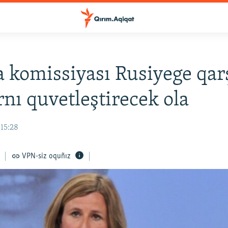
 komissiyası Rusiyege qar
rnı quvetleştirecek ola
 15:28
VPN-siz oquñız