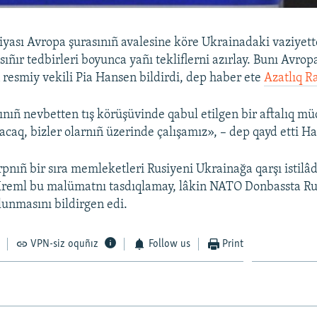
yası Avropa şurasınıñ avalesine köre Ukrainadaki vaziyet
sıñır tedbirleri boyunca yañı tekliflerni azırlay. Bunı Avrop
 resmiy vekili Pia Hansen bildirdi, dep haber ete
Azatlıq R
nıñ nevbetten tış körüşüvinde qabul etilgen bir aftalıq mü
olacaq, bizler olarnıñ üzerinde çalışamız», – dep qayd etti H
pnıñ bir sıra memleketleri Rusiyeni Ukrainağa qarşı istilâ
 Kreml bu malümatnı tasdıqlamay, lâkin NATO Donbassta Ru
lunmasını bildirgen edi.
VPN-siz oquñız
Follow us
Print