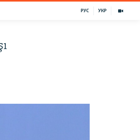
РУС
УКР
şı