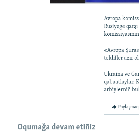
Avropa komissi
Rusiyege qarşı 
komissiyasınıñ
«Avropa Şurası
teklifler azır 
Ukraina ve Ğar
qabaatlaylar.
arbiylerniñ bu
Paylaşmaq
Oqumağa devam etiñiz