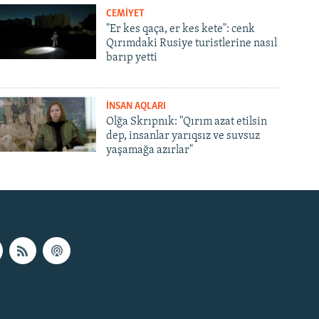
CEMİYET
"Er kes qaça, er kes kete": cenk
Qırımdaki Rusiye turistlerine nasıl
barıp yetti
İNSAN AQLARI
Olğa Skrıpnık: "Qırım azat etilsin
dep, insanlar yarıqsız ve suvsuz
yaşamağa azırlar"