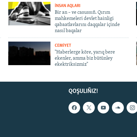
İNSAN AQLARI
Bir an – ve casussıñ. Qırım
mahkemeleri devlet hainligi
qabaatlavlarını daqqalar içinde
nasıl baqalar
CEMİYET
"Haberlerge köre, yarıq bere
ekenler, amma biz bütünley
ekektriksizmiz"
QOŞULIÑIZ!