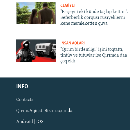
CEMİYET
"Er şeyni eki künde taşlap kettim".
Seferberlik qorqusı rusiyelilerni
kene memleketten quva
İNSAN AQLARI
"Qırım birdemligi" işini toqtattı,
tintüv ve tutuvlar ise Qırımda daa
çoq oldı
Русский
INFO
Українською
Contacts
QOŞULIÑIZ!
Qırım.Aqiqat. Bizim aqqında
Android | iOS