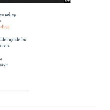
ten sebep
a
adiosı
.
ddet içinde bu
ansen.
da
siye