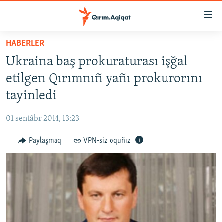
Link
açıqlığı
Esas
HABERLER
mündericege
HABERLER
Ukraina baş prokuraturası işğal
qaytmaq
SİYASET
Baş
etilgen Qırımnıñ yañı prokurorını
İQTİSADİYAT
navigatsiyağa
tayinledi
qaytmaq
CEMİYET
Qıdıruvğa
01 sentâbr 2014, 13:23
MEDENİYET
qaytmaq
Paylaşmaq
VPN-siz oquñız
İNSAN AQLARI
VİDEO
SÜRET
BLOGLAR
FİKİR