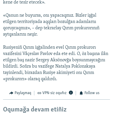
kene de tesir etecek».
«Qanun ne buyursa, onı yapacaqmız. Bizler işğal
etilgen territoriyada aqqları bozulğan adamlarnı
qoruycaqmız», – dep tekrarlay Qırım prokurorınıñ
aytqanlarını neşir.
Rusiyeniñ Qırım işğalinden evel Qırım prokurorı
vazifesini Vâçeslav Pavlov eda ete edi. O, öz başına ilân
etilgen baş nazir Sergey Aksönovğa boysunmaycağını
bildirdi. Soñra bu vazifege Natalya Poklonskaya
tayinlendi, birazdan Rusiye akimiyeti onı Qırım
«prokurorı» olaraq qaldırdı.
Paylaşmaq
VPN-siz oquñız
Follow us
Oqumağa devam etiñiz