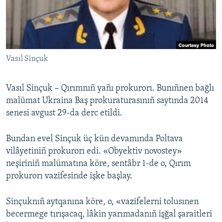
Русский
Українською
Vasıl Sinçuk
QOŞULIÑIZ!
Vasıl Sinçuk – Qırımnıñ yañı prokurorı. Bunıñnen bağlı
malümat Ukraina Baş prokuraturasınıñ saytında 2014
RFE/RS bütün saytları
senesi avgust 29-da derc etildi.
Bundan evel Sinçuk üç kün devamında Poltava
vilâyetiniñ prokurorı edi. «Obyektiv novostey»
neşiriniñ malümatına köre, sentâbr 1-de o, Qırım
prokurorı vazifesinde işke başlay.
Sinçuknıñ aytqanına köre, o, «vazifelerni tolusınen
becermege tırışacaq, lâkin yarımadanıñ işğal şaraitleri