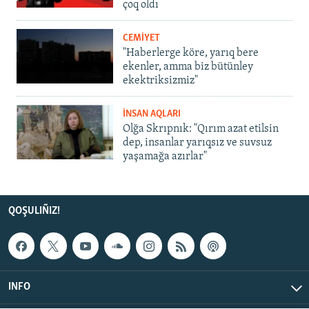
çoq oldı
CEMİYET
"Haberlerge köre, yarıq bere
ekenler, amma biz bütünley
ekektriksizmiz"
İNSAN AQLARI
Olğa Skrıpnık: "Qırım azat etilsin
dep, insanlar yarıqsız ve suvsuz
yaşamağa azırlar"
QOŞULIÑIZ!
INFO