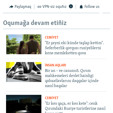
Paylaşmaq
VPN-siz oquñız
Follow us
Oqumağa devam etiñiz
CEMİYET
"Er şeyni eki künde taşlap kettim".
Seferberlik qorqusı rusiyelilerni
kene memleketten quva
İNSAN AQLARI
Bir an – ve casussıñ. Qırım
mahkemeleri devlet hainligi
qabaatlavlarını daqqalar içinde
nasıl baqalar
CEMİYET
"Er kes qaça, er kes kete": cenk
Qırımdaki Rusiye turistlerine nasıl