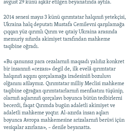
avgust 29 künü aşkâr etilgen beyanatında aytıla.
Русский
2014 senesi mayıs 3 künü qırımtatar halqınıñ yetekçisi,
Українською
Ukraina halq deputatı Mustafa Cemilevni qarşılamağa
çıqqan yüz qırımlı Qırım ve qıtaiy Ukraina arasında
QOŞULIÑIZ!
memuriy sıñırda akimiyet tarafından mahkeme
taqibine oğradı.
«Bu qanunsız para cezalarnıñ maqsadı yalıñız konkret
RFE/RS bütün saytları
bir insannıñ «cezası» degil de, ilk evelâ qırımtatar
halqınıñ aqqını qorçalamağa iradesiniñ bozuluvı
olğanını añlaymız. Qırımtatar milliy Meclisi mahkeme
taqibine oğrağan qırımtatarlarnıñ menfaatını tüşünip,
olarnıñ aqlarınıñ qorçalavı boyunca bütün tedbirlerni
becerdi, faqat Qırımda bugün adaletli akimiyet ve
adaletli mahkeme yoqtır. Al-azırda insan aqları
boyunca Avropa mahkemesine arizalarnıñ berüvi içün
vesiqalar azırlana», – denile beyanatta.