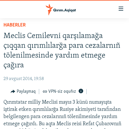
Link
açıqlığı
Esas
HABERLER
mündericege
HABERLER
Meclis Cemilevni qarşılamağa
qaytmaq
SİYASET
Baş
çıqqan qırımlılarğa para cezalarnıñ
İQTİSADİYAT
navigatsiyağa
tölenilmesinde yardım etmege
qaytmaq
CEMİYET
çağıra
Qıdıruvğa
MEDENİYET
qaytmaq
29 avgust 2014, 19:58
İNSAN AQLARI
Paylaşmaq
VPN-siz oquñız
VİDEO
Qırımtatar milliy Meclisi mayıs 3 künü numayışta
SÜRET
iştirak etken qırımlılarğa Rusiye akimiyeti tarafından
BLOGLAR
belgilengen para cezalarınıñ tölenilmesinde yardım
etmege çağırdı. Bu aqta Meclis reisi Refat Çubarovnıñ
FİKİR