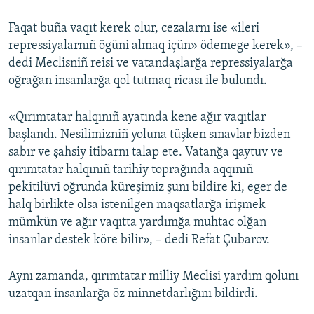
Faqat buña vaqıt kerek olur, cezalarnı ise «ileri
repressiyalarnıñ ögüni almaq içün» ödemege kerek», –
dedi Meclisniñ reisi ve vatandaşlarğa repressiyalarğa
oğrağan insanlarğa qol tutmaq ricası ile bulundı.
«Qırımtatar halqınıñ ayatında kene ağır vaqıtlar
başlandı. Nesilimizniñ yoluna tüşken sınavlar bizden
sabır ve şahsiy itibarnı talap ete. Vatanğa qaytuv ve
qırımtatar halqınıñ tarihiy toprağında aqqınıñ
pekitilüvi oğrunda küreşimiz şunı bildire ki, eger de
halq birlikte olsa istenilgen maqsatlarğa irişmek
mümkün ve ağır vaqıtta yardımğa muhtac olğan
insanlar destek köre bilir», – dedi Refat Çubarov.
Aynı zamanda, qırımtatar milliy Meclisi yardım qolunı
uzatqan insanlarğa öz minnetdarlığını bildirdi.