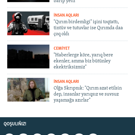
barıp yetti
İNSAN AQLARI
"Qırım birdemligi" işini toqtattı,
tintüv ve tutuvlar ise Qırımda daa
çoq oldı
CEMİYET
"Haberlerge köre, yarıq bere
ekenler, amma biz bütünley
ekektriksizmiz"
İNSAN AQLARI
Olğa Skrıpnık: "Qırım azat etilsin
dep, insanlar yarıqsız ve suvsuz
yaşamağa azırlar"
QOŞULIÑIZ!